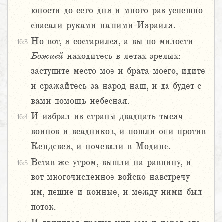
юности до сего дня и много раз успешно
спасали руками нашими Израиля.
Но вот, я состарился, а вы по милости
16:3
Божией
находитесь в летах зрелых:
заступите место мое и брата моего, идите
и сражайтесь за народ наш, и да будет с
вами помощь небесная.
И избрал из страны двадцать тысяч
16:4
воинов и всадников, и пошли они против
Кендевея, и ночевали в Модине.
Встав же утром, вышли на равнину, и
16:5
вот многочисленное войско навстречу
им, пешие и конные, и между ними был
поток.