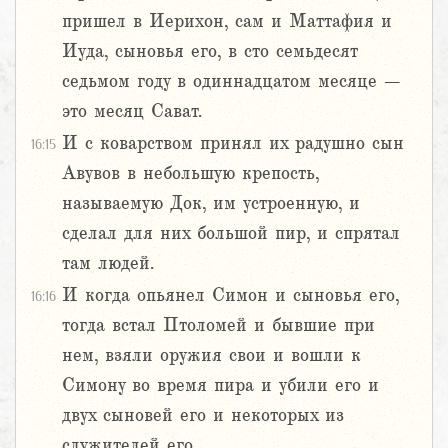
пришел в Иерихон, сам и Маттафия и
Иуда, сыновья его, в сто семьдесят
седьмом году в одиннадцатом месяце –
это месяц Сават.
И с коварством принял их радушно сын
16:15
Авувов в небольшую крепость,
называемую Док, им устроенную, и
сделал для них большой пир, и спрятал
там людей.
И когда опьянел Симон и сыновья его,
16:16
тогда встал Птоломей и бывшие при
нем, взяли оружия свои и вошли к
Симону во время пира и убили его и
двух сыновей его и некоторых из
служителей его.