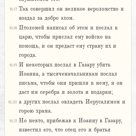
Так совершил он великое вероломство и
16:17
воздал за добро злом.
Птоломей написал об этом и послал к
16:18
царю, чтобы прислал ему войско на
помощь, и он предаст ему страну их и
города.
И некоторых послал в Газару убить
16:19
Иоанна, а тысяченачальникам послал
письма, чтобы они пришли к нему, и он
даст им серебра и золота и подарки;
а других послал овладеть Иерусалимом и
16:20
горою храма.
Но некто, прибежав к Иоанну в Газару,
16:21
известил его, что отец его и братья