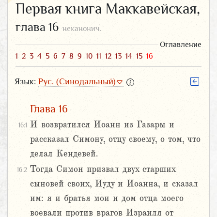
Первая книга Маккавейская,
глава 16
неканонич.
Оглавление
1
2
3
4
5
6
7
8
9
10
11
12
13
14
15
16
Язык:
Рус. (Синодальный)
Глава 16
И возвратился Иоанн из Газары и
16:1
рассказал Симону, отцу своему, о том, что
делал Кендевей.
Тогда Симон призвал двух старших
16:2
сыновей своих, Иуду и Иоанна, и сказал
им: я и братья мои и дом отца моего
воевали против врагов Израиля от