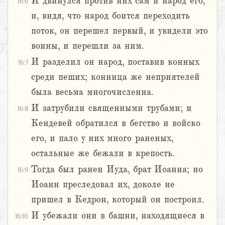
И двинулся против них сам и народ его,
16:6
и, видя, что народ боится переходить
поток, он перешел первый, и увидели это
воины, и перешли за ним.
И разделил он народ, поставив конных
16:7
среди пеших; конница же неприятелей
была весьма многочисленна.
И затрубили священными трубами; и
16:8
Кендевей обратился в бегство и войско
его, и пало у них много раненых,
остальные же бежали в крепость.
Тогда был ранен Иуда, брат Иоанна; но
16:9
Иоанн преследовал их, доколе не
пришел в Кедрон, который он построил.
И убежали они в башни, находящиеся в
16:10