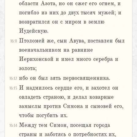
области Азота, но он сжег его огнем, и
погибло из них до двух тысяч мужей; и
возвратился он с миром в землю
Иудейскую.
Птоломей же, сын Авува, поставлен был
16:11
военачальником на равнине
Иерихонской и имел много серебра и
золота;
ибо он был зять первосвященника.
16:12
И надмилось сердце его, и захотел он
16:13
овладеть страною, и делал коварные
замыслы против Симона и сыновей его,
чтобы погубить их.
Между тем Симон, посещая города
16:14
страны и заботясь о потребностях их,