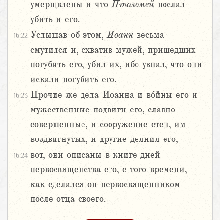
умерщвлены и что
Птоломей
послал
убить и его.
Услышав об этом,
Иоанн
весьма
16:22
смутился и, схватив мужей, пришедших
погубить его, убил их, ибо узнал, что они
искали погубить его.
Прочие же дела Иоанна и во́йны его и
16:23
мужественные подвиги его, славно
совершенные, и сооружение стен, им
воздвигнутых, и другие деяния его,
вот, они описаны в книге дней
16:24
первосвященства его, с того времени,
как сделался он первосвященником
после отца своего.