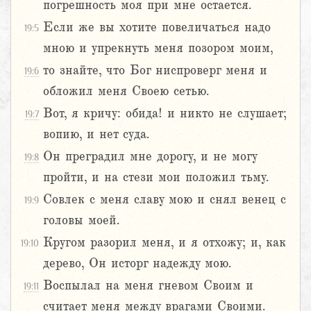
погрешность моя при мне остается.
Если же вы хотите повеличаться надо
19:5
мною и упрекнуть меня позором моим,
то знайте, что Бог ниспроверг меня и
19:6
обложил меня Своею сетью.
Вот, я кричу: обида! и никто не слушает;
19:7
вопию, и нет суда.
Он преградил мне дорогу, и не могу
19:8
пройти, и на стези мои положил тьму.
Совлек с меня славу мою и снял венец с
19:9
головы моей.
Кругом разорил меня, и я отхожу; и, как
19:10
дерево, Он исторг надежду мою.
Воспылал на меня гневом Своим и
19:11
считает меня между врагами Своими.