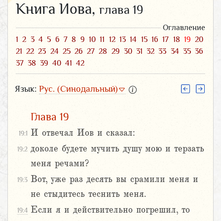
Книга Иова,
глава 19
Оглавление
1
2
3
4
5
6
7
8
9
10
11
12
13
14
15
16
17
18
19
20
21
22
23
24
25
26
27
28
29
30
31
32
33
34
35
36
37
38
39
40
41
42
Язык:
Рус. (Синодальный)
Глава 19
И отвечал Иов и сказал:
19:1
доколе будете мучить душу мою и терзать
19:2
меня речами?
Вот, уже раз десять вы срамили меня и
19:3
не стыдитесь теснить меня.
Если я и действительно погрешил, то
19:4