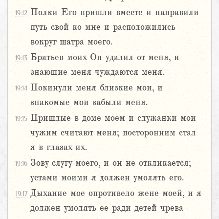
Полки Его пришли вместе и направили
19:12
путь свой ко мне и расположились
вокруг шатра моего.
Братьев моих Он удалил от меня, и
19:13
знающие меня чуждаются меня.
Покинули меня близкие мои, и
19:14
знакомые мои забыли меня.
Пришлые в доме моем и служанки мои
19:15
чужим считают меня; посторонним стал
я в глазах их.
Зову слугу моего, и он не откликается;
19:16
устами моими я должен умолять его.
Дыхание мое опротивело жене моей, и я
19:17
должен умолять ее ради детей чрева