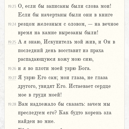
О, если бы записаны были слова мои!
19:23
Если бы начертаны были они в книге
резцом железным с оловом, – на вечное
19:24
время на камне вырезаны были!
А я знаю, Искупитель мой жив, и Он в
19:25
последний день восставит из праха
распадающуюся кожу мою сию,
и я во плоти моей узрю Бога.
19:26
Я узрю Его сам; мои глаза, не глаза
19:27
другого, увидят Его. Истаевает сердце
мое в груди моей!
Вам надлежало бы сказать: зачем мы
19:28
преследуем его? Как будто корень зла
найден во мне.