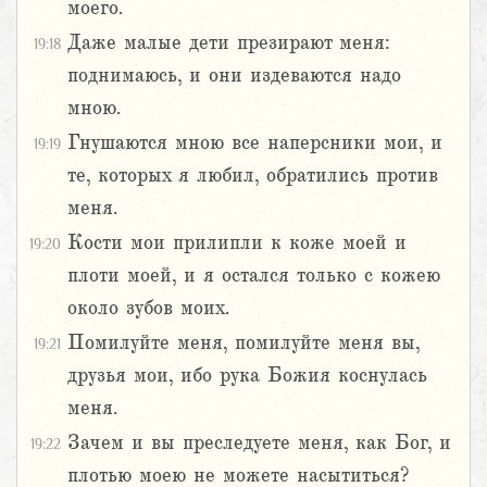
моего.
Даже малые дети презирают меня:
19:18
поднимаюсь, и они издеваются надо
мною.
Гнушаются мною все наперсники мои, и
19:19
те, которых я любил, обратились против
меня.
Кости мои прилипли к коже моей и
19:20
плоти моей, и я остался только с кожею
около зубов моих.
Помилуйте меня, помилуйте меня вы,
19:21
друзья мои, ибо рука Божия коснулась
меня.
Зачем и вы преследуете меня, как Бог, и
19:22
плотью моею не можете насытиться?