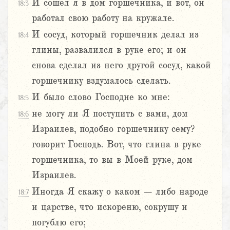
И сошел я в дом горшечника, и вот, он
18:3
работал свою работу на кружале.
И сосуд, который горшечник делал из
18:4
глины, развалился в руке его; и он
снова сделал из него другой сосуд, какой
горшечнику вздумалось сделать.
И было слово Господне ко мне:
18:5
не могу ли Я поступить с вами, дом
18:6
Израилев, подобно горшечнику сему?
говорит Господь. Вот, что глина в руке
горшечника, то вы в Моей руке, дом
Израилев.
Иногда Я скажу о каком – либо народе
18:7
и царстве, что искореню, сокрушу и
погублю его;