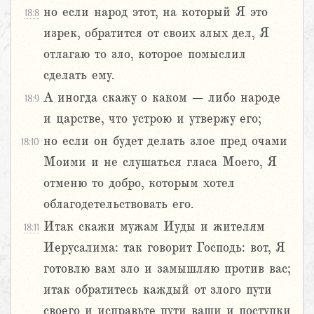
но если народ этот, на который Я это
18:8
изрек, обратится от своих злых дел, Я
отлагаю то зло, которое помыслил
сделать ему.
А иногда скажу о каком – либо народе
18:9
и царстве, что устрою и утвержу его;
но если он будет делать злое пред очами
18:10
Моими и не слушаться гласа Моего, Я
отменю то добро, которым хотел
облагодетельствовать его.
Итак скажи мужам Иуды и жителям
18:11
Иерусалима: так говорит Господь: вот, Я
готовлю вам зло и замышляю против вас;
итак обратитесь каждый от злого пути
своего и исправьте пути ваши и поступки