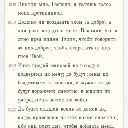
Внемли мне, Господи, и услышь голос
18:19
моих противников.
Должно ли воздавать злом за добро? а
18:20
они роют яму душе моей. Вспомни, что я
стою пред лицем Твоим, чтобы говорить
за них доброе, чтобы отвратить от них
гнев Твой.
Итак предай сыновей их голоду и
18:21
подвергни их мечу; да будут жены их
бездетными и вдовами, и мужья их да
будут поражены смертью, и юноши их
умерщвлены мечом на войне.
Да будет слышен вопль из домов их,
18:22
когда приведешь на них полки внезапно;
ибо они роют яму, чтобы поймать меня,