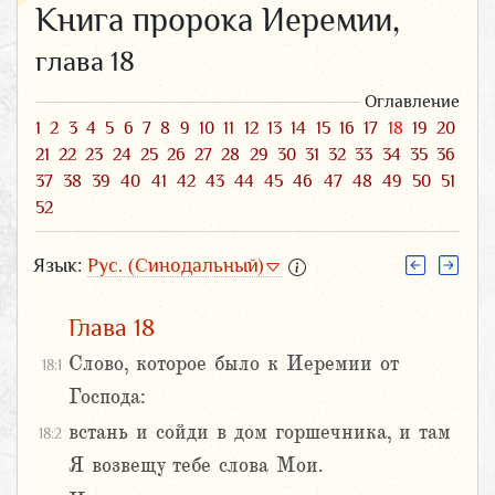
Книга пророка Иеремии,
глава 18
Оглавление
1
2
3
4
5
6
7
8
9
10
11
12
13
14
15
16
17
18
19
20
21
22
23
24
25
26
27
28
29
30
31
32
33
34
35
36
37
38
39
40
41
42
43
44
45
46
47
48
49
50
51
52
Язык:
Рус. (Синодальный)
Глава 18
Слово, которое было к Иеремии от
18:1
Господа:
встань и сойди в дом горшечника, и там
18:2
Я возвещу тебе слова Мои.