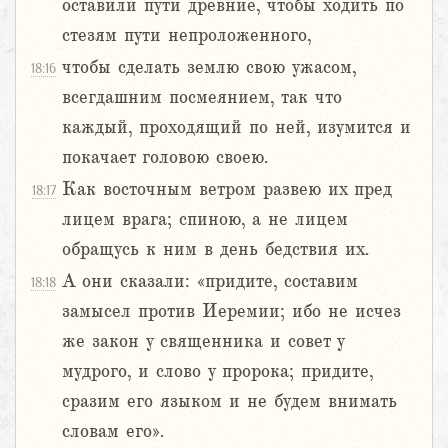
оставили пути древние, чтобы ходить по
стезям пути непроложенного,
чтобы сделать землю свою ужасом,
18:16
всегдашним посмеянием, так что
каждый, проходящий по ней, изумится и
покачает головою своею.
Как восточным ветром развею их пред
18:17
лицем врага; спиною, а не лицем
обращусь к ним в день бедствия их.
А они сказали: «придите, составим
18:18
замысел против Иеремии; ибо не исчез
же закон у священника и совет у
мудрого, и слово у пророка; придите,
сразим его языком и не будем внимать
словам его».