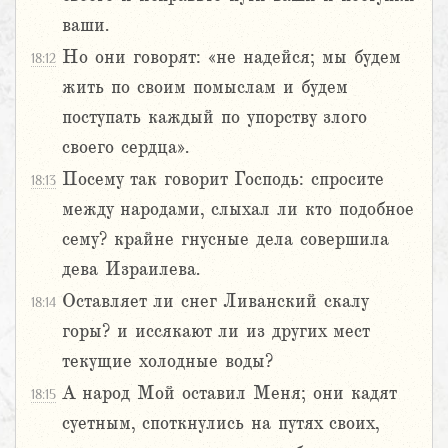
ваши.
Но они говорят: «не надейся; мы будем
18:12
жить по своим помыслам и будем
поступать каждый по упорству злого
своего сердца».
Посему так говорит Господь: спросите
18:13
между народами, слыхал ли кто подобное
сему? крайне гнусные дела совершила
дева Израилева.
Оставляет ли снег Ливанский скалу
18:14
горы? и иссякают ли из других мест
текущие холодные воды?
А народ Мой оставил Меня; они кадят
18:15
суетным, споткнулись на путях своих,