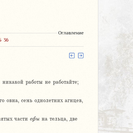
Оглавление
5
36
; никакой работы не работайте;
о овна, семь однолетних агнцев,
сятых части
ефы
на тельца, две