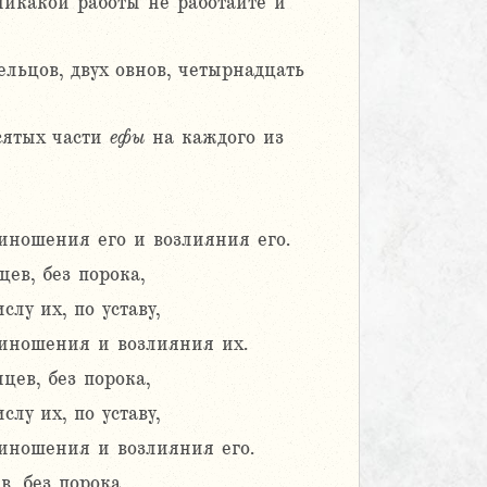
никакой работы не работайте и
ельцов, двух овнов, четырнадцать
сятых части
ефы
на каждого из
риношения его и возлияния его.
ев, без порока,
лу их, по уставу,
риношения и возлияния их.
цев, без порока,
лу их, по уставу,
риношения и возлияния его.
, без порока,