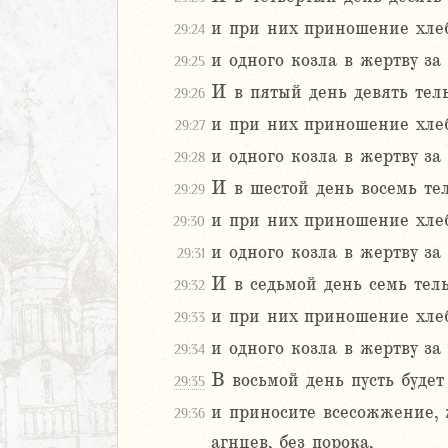
аконие
Навин
и при них приношение хлебн
29:24
Израилевы
и одного козла в жертву за
29:25
И в пятый день девять тель
29:26
ств
и при них приношение хлебн
29:27
рств
рств
и одного козла в жертву за
29:28
рств
И в шестой день восемь тел
29:29
ралипоменон
и при них приношение хлебн
29:30
ралипоменон
и одного козла в жертву за
29:31
я
И в седьмой день семь тель
29:32
дры
и при них приношение хлебн
29:33
и одного козла в жертву за
29:34
ь
В восьмой день пусть будет
29:35
ирь
и приносите всесожжение, ж
29:36
агнцев, без порока,