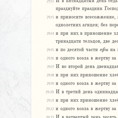
9
И в пятнадцатый день седьм
29:12
20
празднуйте праздник Госпо
1
и приносите всесожжение, ж
29:13
22
однолетних агнцев; без поро
23
24
и при них в приношение хл
29:14
25
тринадцати тельцов, две д
26
и по десятой части
ефы
на 
29:15
27
и одного козла в жертву за
29:16
28
29
И во второй день двенадцат
29:17
30
и при них приношение хлебн
29:18
1
и одного козла в жертву з
29:19
32
И в третий день одиннадцат
33
29:20
34
и при них приношение хлебн
29:21
35
и одного козла в жертву за
29:22
36
И в четвертый день десять 
29:23