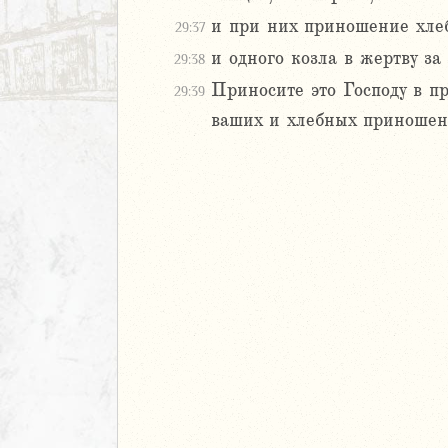
и при них приношение хлебн
29:37
иаст
Песней
и одного козла в жертву за
29:38
рость
Приносите это Господу в п
29:39
а
ваших и хлебных приношен
ия
еремии
ие Иеремии
иль
л