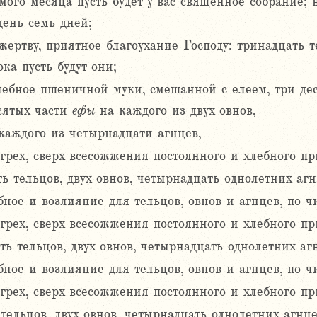
ого месяца пусть будет у вас священное собрание; 
день семь дней;
ертву, приятное благоухание Господу: тринадцать т
ка пусть будут они;
ебное пшеничной муки, смешанной с елеем, три де
есятых части
ефы
на каждого из двух овнов,
каждого из четырнадцати агнцев,
 грех, сверх всесожжения постоянного и хлебного п
ь тельцов, двух овнов, четырнадцать однолетних агнц
ое и возлияние для тельцов, овнов и агнцев, по чис
а грех, сверх всесожжения постоянного и хлебного п
ь тельцов, двух овнов, четырнадцать однолетних агн
ое и возлияние для тельцов, овнов и агнцев, по чис
 грех, сверх всесожжения постоянного и хлебного п
тельцов, двух овнов, четырнадцать однолетних агнцев