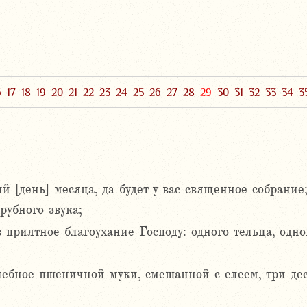
6
17
18
19
20
21
22
23
24
25
26
27
28
29
30
31
32
33
34
3
й [день] месяца, да будет у вас священное собрание
рубного звука;
приятное благоухание Господу: одного тельца, одног
ебное пшеничной муки, смешанной с елеем, три де