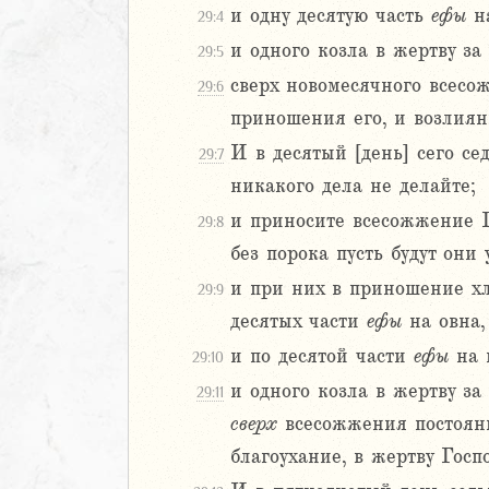
и одну десятую часть
ефы
на
29:4
2
и одного козла в жертву за
3
29:5
4
сверх новомесячного всесо
29:6
5
приношения его, и возлияни
6
И в десятый [день] сего се
29:7
никакого дела не делайте;
8
9
и приносите всесожжение Го
29:8
0
без порока пусть будут они у
1
и при них в приношение хл
29:9
2
десятых части
ефы
на овна,
3
4
и по десятой части
ефы
на 
29:10
5
и одного козла в жертву за
29:11
6
сверх
всесожжения постоянн
7
благоухание, в жертву Госпо
8