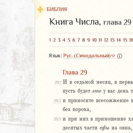
БИБЛИЯ
Книга Числа,
глава 29
1
2
3
4
5
6
7
8
9
10
11
12
13
14
15
1
Язык:
Рус. (Синодальный)
Глава 29
И в седьмой месяц, в первы
29:1
пусть будет
это
у вас день т
ЗАВЕТ
и приносите всесожжение в 
29:2
без порока,
и при них в приношение хл
29:3
десятых части
ефы
на овна,