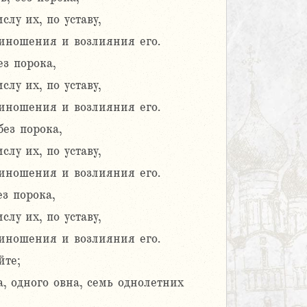
лу их, по уставу,
риношения и возлияния его.
ез порока,
лу их, по уставу,
риношения и возлияния его.
без порока,
лу их, по уставу,
риношения и возлияния его.
з порока,
лу их, по уставу,
риношения и возлияния его.
йте;
, одного овна, семь однолетних