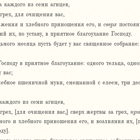
 каждого из семи агнцев,
 грех, для очищения вас,
жжения и хлебного приношения его, и
сверх
постоян
й их, по уставу, в приятное благоухание Господу.
дьмого месяца пусть будет у вас священное собрани
споду в приятное благоухание: одного тельца, одног
 вас;
ебное пшеничной муки, смешанной с елеем, три де
каждого из семи агнцев,
 грех, [для очищения вас,] сверх жертвы за грех,
при
ого и хлебного приношения его, и возлияния их, [
ду].