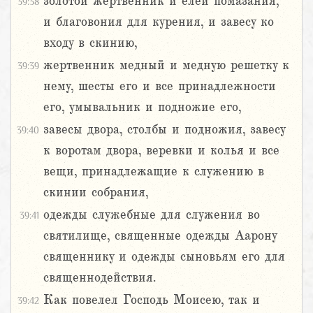
золотой жертвенник и елей помазания,
39:38
и благовония для курения, и завесу ко
входу в скинию,
жертвенник медный и медную решетку к
39:39
нему, шесты его и все принадлежности
его, умывальник и подножие его,
завесы двора, столбы и подножия, завесу
39:40
к воротам двора, веревки и колья и все
вещи, принадлежащие к служению в
скинии собрания,
одежды служебные для служения во
39:41
святилище, священные одежды Аарону
священнику и одежды сыновьям его для
священнодействия.
Как повелел Господь Моисею, так и
39:42