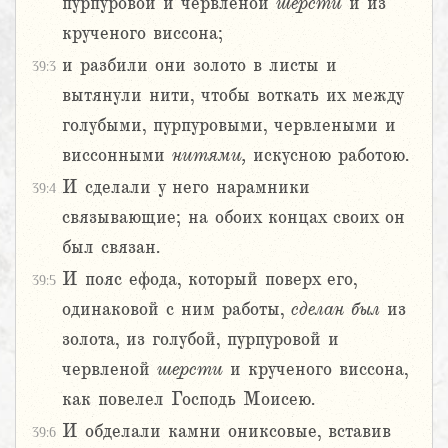
пурпуровой и червленой
шерсти
и из
крученого виссона;
и разбили они золото в листы и
39:3
вытянули нити, чтобы воткать их между
голубыми, пурпуровыми, червлеными и
виссонными
нитями,
искусною работою.
И сделали у него нарамники
39:4
связывающие; на обоих концах своих он
был связан.
И пояс ефода, который поверх его,
39:5
одинаковой с ним работы,
сделан
был
из
золота, из голубой, пурпуровой и
червленой
шерсти
и крученого виссона,
как повелел Господь Моисею.
И обделали камни ониксовые, вставив
39:6