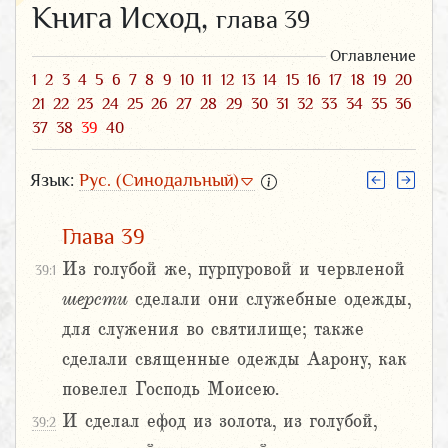
Книга Исход,
глава 39
Оглавление
1
2
3
4
5
6
7
8
9
10
11
12
13
14
15
16
17
18
19
20
21
22
23
24
25
26
27
28
29
30
31
32
33
34
35
36
37
38
39
40
Язык:
Рус. (Синодальный)
Глава 39
Из голубой же, пурпуровой и червленой
39:1
шерсти
сделали они служебные одежды,
для служения во святилище; также
сделали священные одежды Аарону, как
повелел Господь Моисею.
И сделал ефод из золота, из голубой,
39:2