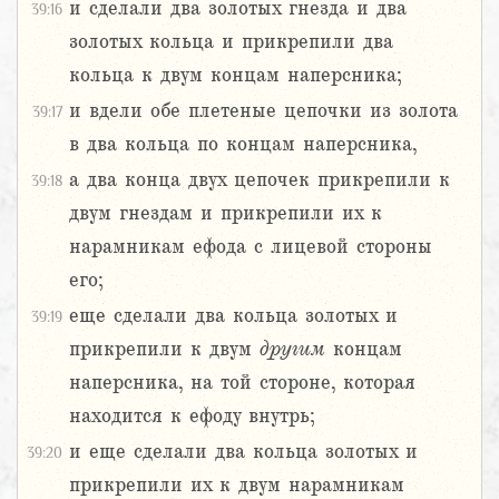
и сделали два золотых гнезда и два
39:16
золотых кольца и прикрепили два
кольца к двум концам наперсника;
и вдели обе плетеные цепочки из золота
39:17
в два кольца по концам наперсника,
а два конца двух цепочек прикрепили к
39:18
двум гнездам и прикрепили их к
нарамникам ефода с лицевой стороны
его;
еще сделали два кольца золотых и
39:19
прикрепили к двум
другим
концам
наперсника, на той стороне, которая
находится к ефоду внутрь;
и еще сделали два кольца золотых и
39:20
прикрепили их к двум нарамникам