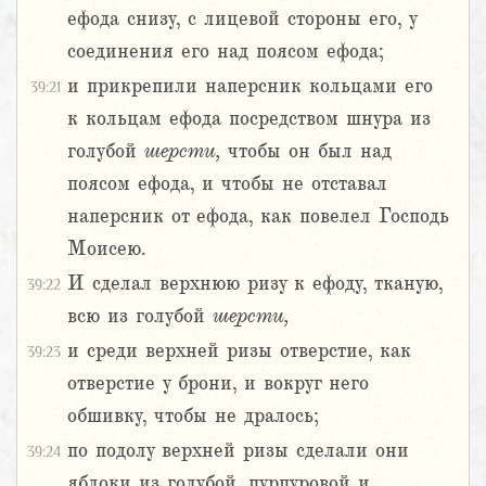
ефода снизу, с лицевой стороны его, у
соединения его над поясом ефода;
и прикрепили наперсник кольцами его
39:21
к кольцам ефода посредством шнура из
голубой
шерсти,
чтобы он был над
поясом ефода, и чтобы не отставал
наперсник от ефода, как повелел Господь
Моисею.
И сделал верхнюю ризу к ефоду, тканую,
39:22
всю из голубой
шерсти,
и среди верхней ризы отверстие, как
39:23
отверстие у брони, и вокруг него
обшивку, чтобы не дралось;
по подолу верхней ризы сделали они
39:24
яблоки из голубой, пурпуровой и