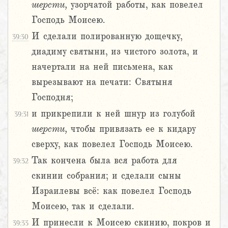
шерсти,
узорчатой работы, как повелел
Господь Моисею.
И сделали полированную дощечку,
39:30
диадиму святыни, из чистого золота, и
начертали на ней письмена, как
вырезывают на печати: Святыня
Господня;
и прикрепили к ней шнур из голубой
39:31
шерсти,
чтобы привязать ее к кидару
сверху, как повелел Господь Моисею.
Так кончена была вся работа для
39:32
скинии собрания; и сделали сыны
Израилевы всё: как повелел Господь
Моисею, так и сделали.
И принесли к Моисею скинию, покров и
39:33