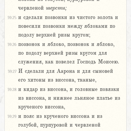
червленой
шерсти;
и сделали позвонки из чистого золота и
39:25
повесили позвонки между яблоками по
подолу верхней ризы кругом;
позвонок и яблоко, позвонок и яблоко,
39:26
по подолу верхней ризы кругом для
служения, как повелел Господь Моисею.
И сделали для Аарона и для сыновей
39:27
его хитоны из виссона, тканые,
и кидар из виссона, и головные повязки
39:28
из виссона, и нижнее льняное платье из
крученого виссона,
и пояс из крученого виссона и из
39:29
голубой, пурпуровой и червленой