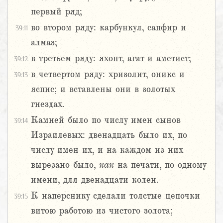
первый ряд;
во втором ряду: карбункул, сапфир и
39:11
алмаз;
в третьем ряду: яхонт, агат и аметист;
39:12
в четвертом ряду: хризолит, оникс и
39:13
яспис; и вставлены они в золотых
гнездах.
Камней было по числу имен сынов
39:14
Израилевых: двенадцать было их, по
числу имен их, и на каждом из них
вырезано было,
как
на печати, по одному
имени, для двенадцати колен.
К наперснику сделали толстые цепочки
39:15
витою работою из чистого золота;