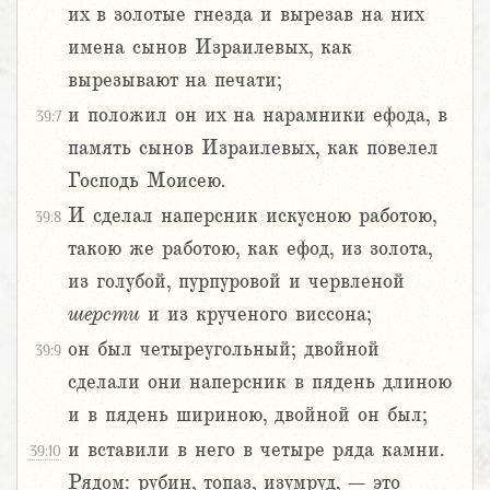
их в золотые гнезда и вырезав на них
имена сынов Израилевых, как
вырезывают на печати;
и положил он их на нарамники ефода, в
39:7
память сынов Израилевых, как повелел
Господь Моисею.
И сделал наперсник искусною работою,
39:8
такою же работою, как ефод, из золота,
из голубой, пурпуровой и червленой
шерсти
и из крученого виссона;
он был четыреугольный; двойной
39:9
сделали они наперсник в пядень длиною
и в пядень шириною, двойной он был;
и вставили в него в четыре ряда камни.
39:10
Рядом: рубин, топаз, изумруд, – это