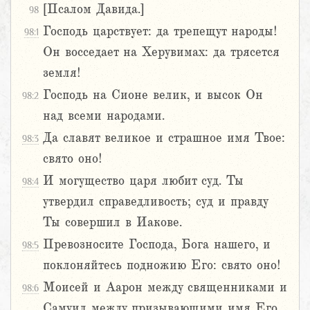
[Псалом Давида.]
98
Господь царствует: да трепещут народы!
98:1
Он восседает на Херувимах: да трясется
земля!
Господь на Сионе велик, и высок Он
98:2
над всеми народами.
Да славят великое и страшное имя Твое:
98:3
свято оно!
И могущество царя любит суд. Ты
98:4
утвердил справедливость; суд и правду
Ты совершил в Иакове.
Превозносите Господа, Бога нашего, и
98:5
поклоняйтесь подножию Его: свято оно!
Моисей и Аарон между священниками и
98:6
Самуил между призывающими имя Его