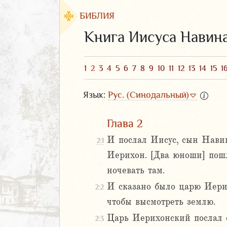
БИБЛИЯ
Книга Иисуса Навин
1
2
3
4
5
6
7
8
9
10
11
12
13
14
15
1
Язык:
Рус. (Синодальный)
Глава 2
И послал Иисус, сын Навин,
2:1
Иерихон. [Два юноши] пошл
ЗАВЕТ
ночевать там.
И сказано было царю Иерих
2:2
чтобы высмотреть землю.
Царь Иерихонский послал с
2:3
аконие