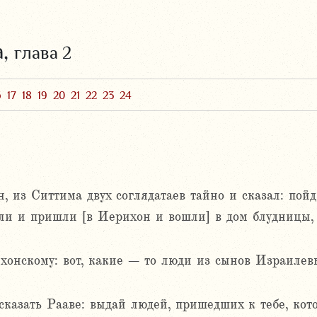
а,
глава 2
6
17
18
19
20
21
22
23
24
 из Ситтима двух соглядатаев тайно и сказал: пойд
и и пришли [в Иерихон и вошли] в дом блудницы, 
онскому: вот, какие – то люди из сынов Израилевы
казать Рааве: выдай людей, пришедших к тебе, кото