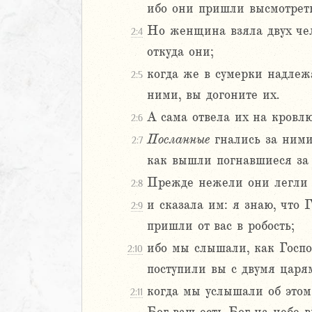
ибо они пришли высмотрет
Навин
Но женщина взяла двух чел
2:4
2
откуда они;
3
когда же в сумерки надлежа
2:5
4
ними, вы догоните их.
5
А сама отвела их на кровлю
2:6
6
Посланные
гнались за ними
2:7
8
как вышли погнавшиеся за
9
Прежде нежели они легли 
2:8
0
и сказала им: я знаю, что 
2:9
1
2
пришли от вас в робость;
3
ибо мы слышали, как Госпо
2:10
4
поступили вы с двумя царя
5
когда мы услышали об этом,
2:11
6