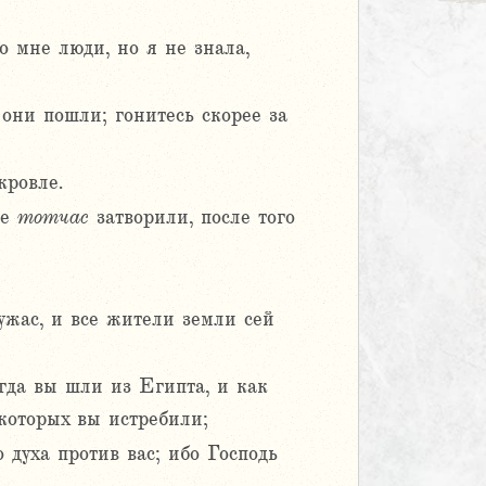
о мне люди, но я не знала,
 они пошли; гонитесь скорее за
кровле.
же
тотчас
затворили, после того
 ужас, и все жители земли сей
гда вы шли из Египта, и как
которых вы истребили;
 духа против вас; ибо Господь