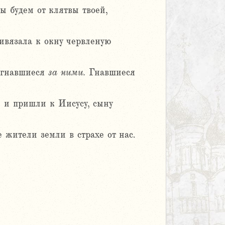
ы будем от клятвы твоей,
ривязала к окну червленую
ь гнавшиеся
за
ними.
Гнавшиеся
] и пришли к Иисусу, сыну
 жители земли в страхе от нас.