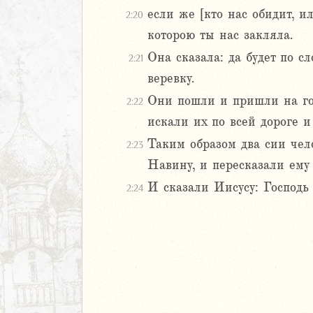
дры
если же [кто нас обидит, и
2:20
которою ты нас закляла.
ь
Она сказала: да будет по с
2:21
ирь
веревку.
Они пошли и пришли на гор
2:22
искали их по всей дороге и
иаст
Песней
Таким образом два сии чел
2:23
рость
Навину, и пересказали ему 
а
И сказали Иисусу: Господь 
2:24
ия
еремии
ие Иеремии
иль