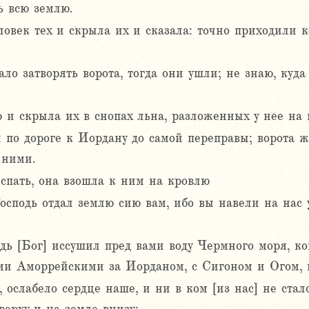
ь всю землю.
овек тех и скрыла их и сказала: точно приходили к
ло затворять ворота, тогда они ушли; не знаю, куда
 и скрыла их в снопах льна, разложенных у нее на 
 по дороге к Иордану до самой переправы; ворота 
 ними.
спать, она взошла к ним на кровлю
Господь отдал землю сию вам, ибо вы навели на нас
дь [Бог] иссушил пред вами воду Чермного моря, ко
ми Аморрейскими за Иорданом, с Сигоном и Огом, 
 ослабело сердце наше, и ни в ком [из нас] не стало