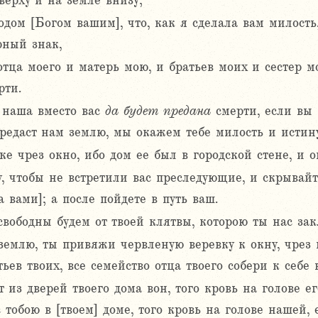
верху и на земле внизу;
дом [Богом вашим], что, как я сделала вам милость,
рный знак,
тца моего и матерь мою, и братьев моих и сестер мои
рти.
 наша вместо вас
да
будет
предана
смерти, если вы 
предаст нам землю, мы окажем тебе милость и истину
ке чрез окно, ибо дом ее был в городской стене, и о
у, чтобы не встретили вас преследующие, и скрывайт
 вами]; а после пойдете в путь ваш.
свободны будем от твоей клятвы, которою ты нас за
 землю, ты привяжи червленую веревку к окну, чрез 
ьев твоих, все семейство отца твоего собери к себе 
 из дверей твоего дома вон, того кровь на голове ег
с тобою в [твоем] доме, того кровь на голове нашей, 