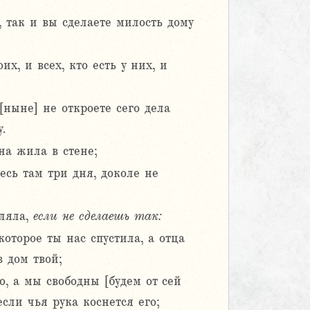
 так и вы сделаете милость дому
х, и всех, кто есть у них, и
[ныне] не откроете сего дела
.
на жила в стене;
есь там три дня, доколе не
кляла,
если
не
сделаешь
так:
которое ты нас спустила, а отца
в дом твой;
о, а мы свободны [будем от сей
если чья рука коснется его;