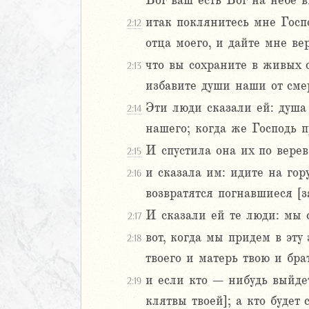
Бог ваш есть Бог на небе в
7
8
итак поклянитесь мне Госпо
2:12
9
отца моего, и дайте мне ве
20
что вы сохраните в живых о
2:13
1
избавите души наши от сме
22
23
Эти люди сказали ей: душа
2:14
24
нашего; когда же Господь 
Израилевы
И спустила она их по верев
2:15
и сказала им: идите на гор
ств
2:16
рств
возвратятся погнавшиеся [за
рств
И сказали ей те люди: мы 
2:17
рств
вот, когда мы придем в эту
2:18
ралипоменон
твоего и матерь твою и брат
ралипоменон
и если кто – нибудь выйдет
2:19
я
клятвы твоей]; а кто будет 