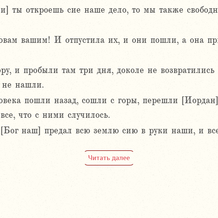
ли] ты откроешь сие наше дело, то мы также свободн
ловам вашим! И отпустила их, и они пошли, а она п
у, и пробыли там три дня, доколе не возвратилис
 не нашли.
овека пошли назад, сошли с горы, перешли [Иордан
все, что с ними случилось.
[Бог наш] предал всю землю сию в руки наши, и все
Читать далее