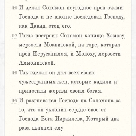
И делал Соломон неугодное пред очами
11:6
Господа и не вполне последовал Господу,
как Давид, отец его.
Тогда построил Соломон капище Хамосу,
11:7
мерзости Моавитской, на горе, которая
пред Иерусалимом, и Молоху, мерзости
Аммонитской.
Так сделал он для всех своих
11:8
чужестранных жен, которые кадили и
приносили жертвы своим богам.
И разгневался Господь на Соломона за
11:9
то, что он уклонил сердце свое от
Господа Бога Израилева, Который два
раза являлся ему