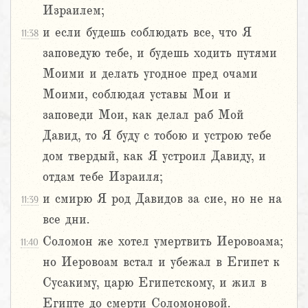
Израилем;
и если будешь соблюдать все, что Я
11:38
заповедую тебе, и будешь ходить путями
Моими и делать угодное пред очами
Моими, соблюдая уставы Мои и
заповеди Мои, как делал раб Мой
Давид, то Я буду с тобою и устрою тебе
дом твердый, как Я устроил Давиду, и
отдам тебе Израиля;
и смирю Я род Давидов за сие, но не на
11:39
все дни.
Соломон же хотел умертвить Иеровоама;
11:40
но Иеровоам встал и убежал в Египет к
Сусакиму, царю Египетскому, и жил в
Египте до смерти Соломоновой.