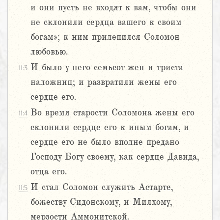
и они пусть не входят к вам, чтобы они
не склонили сердца вашего к своим
богам»; к ним прилепился Соломон
любовью.
И было у него семьсот жен и триста
11:3
наложниц; и развратили жены его
сердце его.
Во время старости Соломона жены его
11:4
склонили сердце его к иным богам, и
сердце его не было вполне предано
Господу Богу своему, как сердце Давида,
отца его.
И стал Соломон служить Астарте,
11:5
божеству Сидонскому, и Милхому,
мерзости Аммонитской.