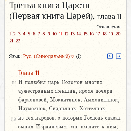
Третья книга Царств
(Первая книга Царей),
глава 11
Оглавление
1
2
3
4
5
6
7
8
9
10
11
12
13
14
15
16
17
18
19
20
21
22
Язык:
Рус. (Синодальный)
Глава 11
И полюбил царь Соломон многих
11:1
чужестранных женщин, кроме дочери
фараоновой, Моавитянок, Аммонитянок,
Идумеянок, Сидонянок, Хеттеянок,
из тех народов, о которых Господь сказал
11:2
сынам Израилевым: «не входите к ним,