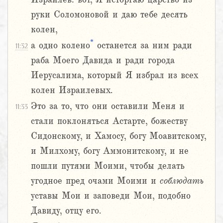
руки Соломоновой и даю тебе десять
колен,
*
а одно колено
останется за ним ради
11:32
раба Моего Давида и ради города
Иерусалима, который Я избрал из всех
колен Израилевых.
Это за то, что они оставили Меня и
11:33
стали поклоняться Астарте, божеству
Сидонскому, и Хамосу, богу Моавитскому,
и Милхому, богу Аммонитскому, и не
пошли путями Моими, чтобы делать
угодное пред очами Моими и
соблюдать
уставы Мои и заповеди Мои, подобно
Давиду, отцу его.