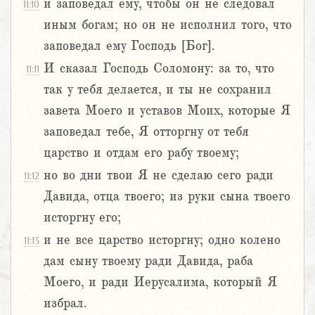
и заповедал ему, чтобы он не следовал
11:10
иным богам; но он не исполнил того, что
заповедал ему Господь [Бог].
И сказал Господь Соломону: за то, что
11:11
так у тебя делается, и ты не сохранил
завета Моего и уставов Моих, которые Я
заповедал тебе, Я отторгну от тебя
царство и отдам его рабу твоему;
но во дни твои Я не сделаю сего ради
11:12
Давида, отца твоего; из руки сына твоего
исторгну его;
и не все царство исторгну; одно колено
11:13
дам сыну твоему ради Давида, раба
Моего, и ради Иерусалима, который Я
избрал.