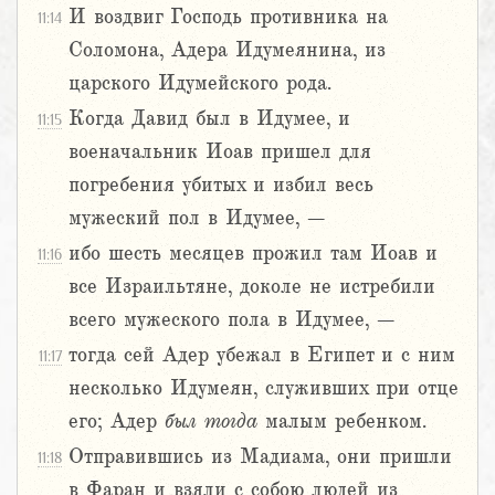
И воздвиг Господь противника на
11:14
Соломона, Адера Идумеянина, из
царского Идумейского рода.
Когда Давид был в Идумее, и
11:15
военачальник Иоав пришел для
погребения убитых и избил весь
мужеский пол в Идумее, –
ибо шесть месяцев прожил там Иоав и
11:16
все Израильтяне, доколе не истребили
всего мужеского пола в Идумее, –
тогда сей Адер убежал в Египет и с ним
11:17
несколько Идумеян, служивших при отце
его; Адер
был
тогда
малым ребенком.
Отправившись из Мадиама, они пришли
11:18
в Фаран и взяли с собою людей из