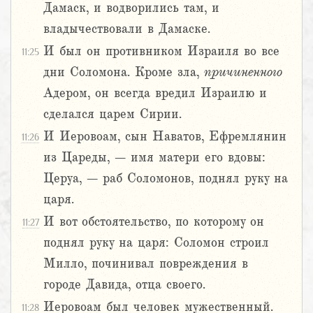
Дамаск, и водворились там, и
владычествовали в Дамаске.
И был он противником Израиля во все
11:25
дни Соломона. Кроме зла,
причиненного
Адером, он всегда вредил Израилю и
сделался царем Сирии.
И Иеровоам, сын Наватов, Ефремлянин
11:26
из Цареды, – имя матери его вдовы:
Церуа, – раб Соломонов, поднял руку на
царя.
И вот обстоятельство, по которому он
11:27
поднял руку на царя: Соломон строил
Милло, починивал повреждения в
городе Давида, отца своего.
Иеровоам был человек мужественный.
11:28