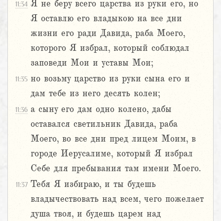
Я не беру всего царства из руки его, но
11:34
Я оставлю его владыкою на все дни
жизни его ради Давида, раба Моего,
которого Я избрал, который соблюдал
заповеди Мои и уставы Мои;
но возьму царство из руки сына его и
11:35
дам тебе из него десять колен;
а сыну его дам одно колено, дабы
11:36
оставался светильник Давида, раба
Моего, во все дни пред лицем Моим, в
городе Иерусалиме, который Я избрал
Себе для пребывания там имени Моего.
Тебя Я избираю, и ты будешь
11:37
владычествовать над всем, чего пожелает
душа твоя, и будешь царем над