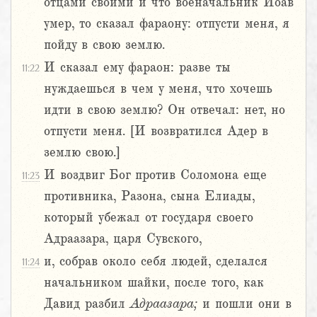
отцами своими и что военачальник Иоав
умер, то сказал фараону: отпусти меня, я
пойду в свою землю.
И сказал ему фараон: разве ты
11:22
нуждаешься в чем у меня, что хочешь
идти в свою землю? Он отвечал: нет, но
отпусти меня. [И возвратился Адер в
землю свою.]
И воздвиг Бог против Соломона еще
11:23
противника, Разона, сына Елиады,
который убежал от государя своего
Адраазара, царя Сувского,
и, собрав около себя людей, сделался
11:24
начальником шайки, после того, как
Давид разбил
Адраазара;
и пошли они в