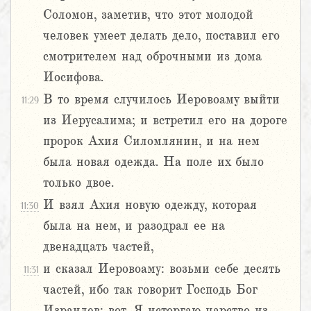
Соломон, заметив, что этот молодой
человек умеет делать дело, поставил его
смотрителем над оброчными из дома
Иосифова.
В то время случилось Иеровоаму выйти
11:29
из Иерусалима; и встретил его на дороге
пророк Ахия Силомлянин, и на нем
была новая одежда. На поле их было
только двое.
И взял Ахия новую одежду, которая
11:30
была на нем, и разодрал ее на
двенадцать частей,
и сказал Иеровоаму: возьми себе десять
11:31
частей, ибо так говорит Господь Бог
Израилев: вот, Я исторгаю царство из