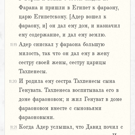
Фарана и пришли в Египет к фараону,
царю Египетскому. [Адер вошел к
фараону, и] он дал ему дом, и назначил
ему содержание, и дал ему землю.
Адер снискал у фараона большую
11:19
милость, так что он дал ему в жену
сестру своей жены, сестру царицы
Тахпенесы.
И родила ему сестра Тахпенесы сына
11:20
Генувата. Тахпенеса воспитывала его в
доме фараоновом; и жил Генуват в доме
фараоновом вместе с сыновьями
фараоновыми.
Когда Адер услышал, что Давид почил с
11:21