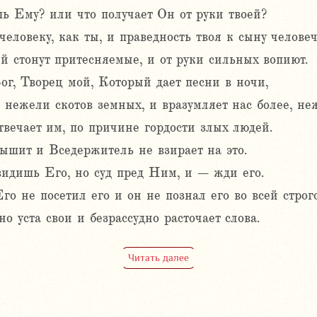
шь Ему? или что получает Он от руки твоей?
человеку, как ты, и праведность твоя к сыну человеч
й стонут притесняемые, и от руки сильных вопиют.
ог, Творец мой, Который дает песни в ночи,
, нежели скотов земных, и вразумляет нас более, н
твечает им, по причине гордости злых людей.
лышит и Вседержитель не взирает на это.
видишь Его, но суд пред Ним, и – жди его.
го не посетил его и он не познал его во всей строго
 уста свои и безрассудно расточает слова.
Читать далее