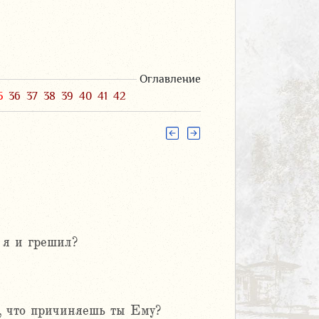
Оглавление
5
36
37
38
39
40
41
42
 я и грешил?
, что причиняешь ты Ему?