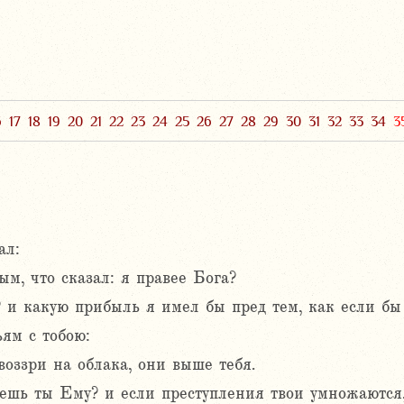
6
17
18
19
20
21
22
23
24
25
26
27
28
29
30
31
32
33
34
3
ал:
м, что сказал: я правее Бога?
? и какую прибыль я имел бы пред тем, как если бы
ьям с тобою:
воззри на облака, они выше тебя.
аешь ты Ему? и если преступления твои умножаются