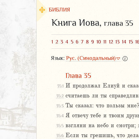
БИБЛИЯ
Книга Иова,
глава 35
1
2
3
4
5
6
7
8
9
10
11
12
13
14
15
1
Язык:
Рус. (Синодальный)
Глава 35
И продолжал Елиуй и сказ
35:1
считаешь ли ты справедливы
35:2
ЗАВЕТ
Ты сказал: что пользы мне
35:3
Я отвечу тебе и твоим друз
35:4
взгляни на небо и смотри; 
35:5
Если ты грешишь, что дел
35:6
аконие