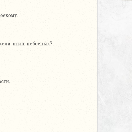
ескому.
ежели птиц небесных?
сти,