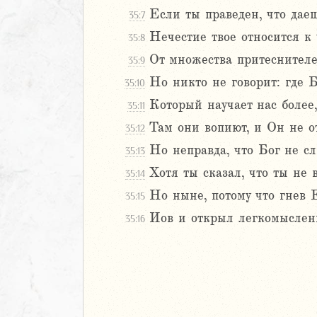
Если ты праведен, что дае
35:7
Навин
Израилевы
Нечестие твое относится к 
35:8
От множества притеснителе
35:9
ств
Но никто не говорит: где Б
35:10
рств
Который научает нас более
рств
35:11
рств
Там они вопиют, и Он не о
35:12
ралипоменон
Но неправда, что Бог не с
35:13
ралипоменон
Хотя ты сказал, что ты не 
35:14
я
Но ныне, потому что гнев Е
35:15
дры
Иов и открыл легкомысленно
35:16
ь
2