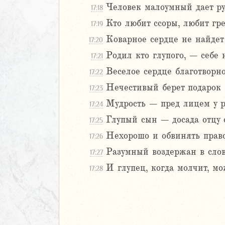
Человек малоумный дает рук
17:18
Кто любит ссоры, любит гре
17:19
2
3
Коварное сердце не найдет 
17:20
4
Родил кто глупого, – себе н
17:21
5
Веселое сердце благотворно
17:22
6
Нечестивый берет подарок и
17:23
8
Мудрость – пред лицем у р
17:24
9
Глупый сын – досада отцу 
17:25
0
Нехорошо и обвинять прав
17:26
1
2
Разумный воздержан в слов
17:27
3
И глупец, когда молчит, м
17:28
4
5
6
7