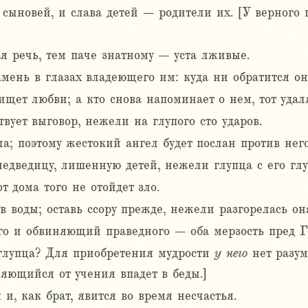
ыновей, и слава детей – родители их. [У верного ц
 речь, тем паче знатному – уста лживые.
ень в глазах владеющего им: куда ни обратится он,
ет любви; а кто снова напоминает о нем, тот удаля
вует выговор, нежели на глупого сто ударов.
а; поэтому жестокий ангел будет послан против него
едведицу, лишенную детей, нежели глупца с его глу
от дома того не отойдет зло.
 воды; оставь ссору прежде, нежели разгорелась он
о и обвиняющий праведного – оба мерзость пред Г
глупца? Для приобретения мудрости
у
него
нет разум
няющийся от учения впадет в беды.]
 и, как брат, явится во время несчастья.