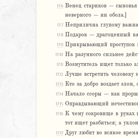
Венец стариков – сыновья с
17:6
Навин
неверного – ни обола.]
Израилевы
Неприлична глупому важная
17:7
ств
Подарок – драгоценный кам
17:8
рств
Прикрывающий проступок ищ
17:9
рств
рств
На разумного сильнее дейст
17:10
ралипоменон
Возмутитель ищет только зл
17:11
ралипоменон
Лучше встретить человеку м
17:12
Кто за добро воздает злом, 
я
17:13
дры
Начало ссоры – как прорыв
17:14
Оправдывающий нечестивог
17:15
ь
К чему сокровище в руках 
17:16
тот ищет разбиться; а укло
ирь
Друг любит во всякое время
17:17