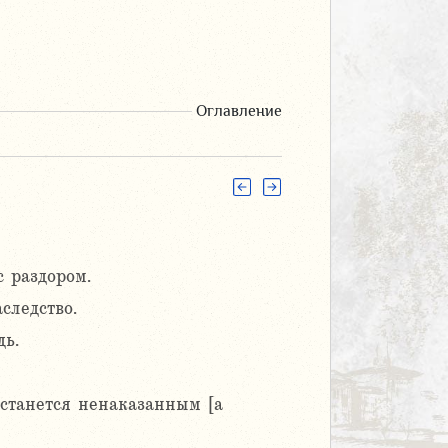
Оглавление
с раздором.
следство.
дь.
 останется ненаказанным [а