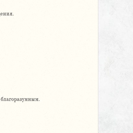
дения.
 благоразумным.