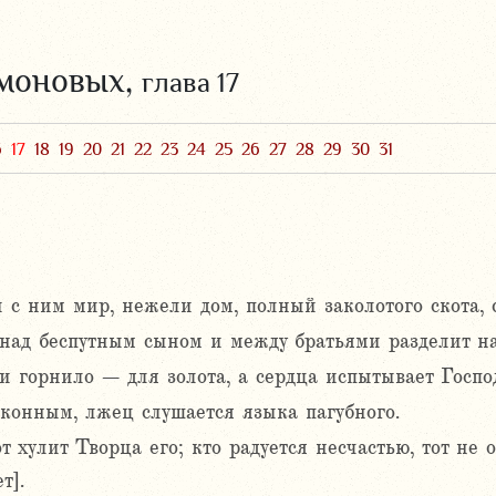
омоновых,
глава 17
6
17
18
19
20
21
22
23
24
25
26
27
28
29
30
31
и с ним мир, нежели дом, полный заколотого скота, 
 над беспутным сыном и между братьями разделит на
и горнило – для золота, а сердца испытывает Госпо
аконным, лжец слушается языка пагубного.
т хулит Творца его; кто радуется несчастью, тот не
т].