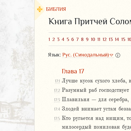
БИБЛИЯ
Книга Притчей Сол
1
2
3
4
5
6
7
8
9
10
11
12
13
14
15
1
Язык:
Рус. (Синодальный)
Глава 17
Лучше кусок сухого хлеба, 
17:1
Разумный раб господствует
17:2
ЗАВЕТ
Плавильня – для серебра, 
17:3
Злодей внимает устам безз
17:4
Кто ругается над нищим, то
17:5
милосердый помилован буде
аконие