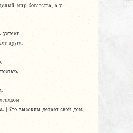
елый мир богатства, а у
 успеет.
ет друга.
.
постью.
а.
осподом.
а. [Кто высоким делает свой дом,