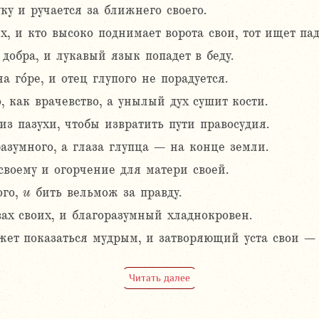
у и ручается за ближнего своего.
х, и кто высоко поднимает ворота свои, тот ищет па
добра, и лукавый язык попадет в беду.
а го́ре, и отец глупого не порадуется.
, как врачевство, а унылый дух сушит кости.
з пазухи, чтобы извратить пути правосудия.
азумного, а глаза глупца – на конце земли.
своему и огорчение для матери своей.
ого,
и
бить вельмож за правду.
ах своих, и благоразумный хладнокровен.
ожет показаться мудрым, и затворяющий уста свои –
Читать далее