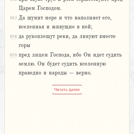
Царем Господом.
Да шумит море и что наполняет его,
97:7
вселенная и живущие в ней;
да рукоплещут реки, да ликуют вместе
97:8
горы
пред лицем Господа, ибо Он идет судить
97:9
землю. Он будет судить вселенную
праведно и народы – верно.
Читать далее