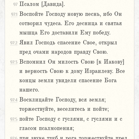
Псалом [Давида].
97
Воспойте Господу новую песнь, ибо Он
97:1
сотворил чудеса. Его десница и святая
мышца Его доставили Ему победу.
Явил Господь спасение Свое, открыл
97:2
пред очами народов правду Свою.
Вспомнил Он милость Свою [к Иакову]
97:3
и верность Свою к дому Израилеву. Все
концы земли увидели спасение Бога
нашего.
Восклицайте Господу, вся земля;
97:4
торжествуйте, веселитесь и пойте;
пойте Господу с гуслями, с гуслями и с
97:5
гласом псалмопения;
при звуке труб и рога торжествуйте пред
97:6