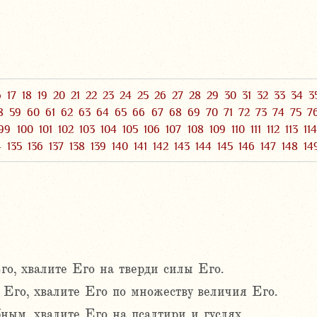
6
17
18
19
20
21
22
23
24
25
26
27
28
29
30
31
32
33
34
3
8
59
60
61
62
63
64
65
66
67
68
69
70
71
72
73
74
75
7
99
100
101
102
103
104
105
106
107
108
109
110
111
112
113
11
4
135
136
137
138
139
140
141
142
143
144
145
146
147
148
14
го, хвалите Его на тверди силы Его.
 Его, хвалите Его по множеству величия Его.
ным, хвалите Его на псалтири и гуслях.