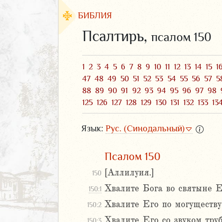
БИБЛИЯ
Псалтирь,
псалом 150
1
2
3
4
5
6
7
8
9
10
11
12
13
14
15
1
47
48
49
50
51
52
53
54
55
56
57
5
88
89
90
91
92
93
94
95
96
97
98
125
126
127
128
129
130
131
132
133
13
Язык:
Рус. (Синодальный)
Псалом 150
ЗАВЕТ
[Аллилуия.]
150
Хвалите Бога во святыне Е
150:1
Хвалите Его по могуществу
150:2
Хвалите Его со звуком труб
аконие
150:3