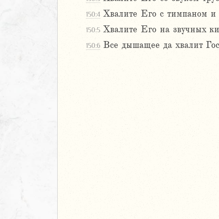
Навин
Хвалите Его с тимпаном и 
150:4
Израилевы
Хвалите Его на звучных ки
150:5
Все дышащее да хвалит Гос
150:6
ств
рств
рств
рств
ралипоменон
ралипоменон
я
дры
ь
ирь
ма 1 (1-8)