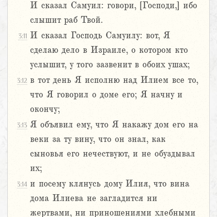
И сказал Самуил: говори, [Господи,] ибо
слышит раб Твой.
И сказал Господь Самуилу: вот, Я
3:11
сделаю дело в Израиле, о котором кто
услышит, у того зазвенит в обоих ушах;
в тот день Я исполню над Илием все то,
3:12
что Я говорил о доме его; Я начну и
окончу;
Я объявил ему, что Я накажу дом его на
3:13
веки за ту вину, что он знал, как
сыновья его нечествуют, и не обуздывал
их;
и посему клянусь дому Илия, что вина
3:14
дома Илиева не загладится ни
жертвами, ни приношениями хлебными