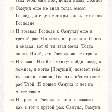
звал тебя, сын мой; пойди назад, ложись.
Самуил еще не знал тогда
голоса
3:7
Господа, и еще не открывалось ему слово
Господне.
И воззвал Господь к Самуилу еще в
3:8
третий раз. Он встал и пришел к Илию
и сказал: вот я! ты звал меня. Тогда
понял Илий, что Господь зовет отрока.
И сказал Илий Самуилу: пойди назад и
3:9
ложись, и когда [Зовущий] позовет тебя,
ты скажи: говори, Господи, ибо слышит
раб Твой. И пошел Самуил и лег на
месте своем.
И пришел Господь, и стал, и воззвал,
3:10
как в тот и другой раз: Самуил, Самуил!