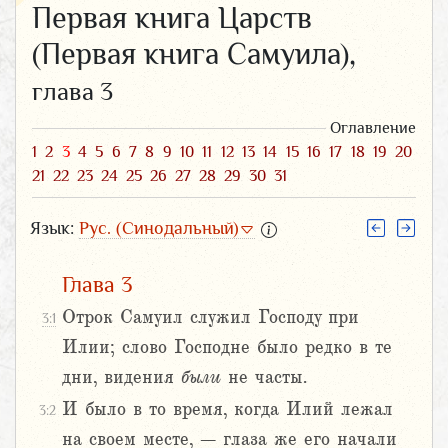
Первая книга Царств
(Первая книга Самуила),
глава 3
Оглавление
1
2
3
4
5
6
7
8
9
10
11
12
13
14
15
16
17
18
19
20
21
22
23
24
25
26
27
28
29
30
31
Язык:
Рус. (Синодальный)
Глава 3
Отрок Самуил служил Господу при
3:1
Илии; слово Господне было редко в те
дни, видения
были
не часты.
И было в то время, когда Илий лежал
3:2
на своем месте, – глаза же его начали