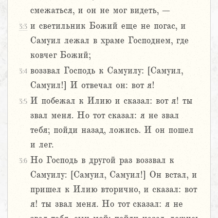
смежаться, и он не мог видеть, –
и светильник Божий еще не погас, и
3:3
Самуил лежал в храме Господнем, где
ковчег Божий;
воззвал Господь к Самуилу: [Самуил,
3:4
Самуил!] И отвечал он: вот я!
И побежал к Илию и сказал: вот я! ты
3:5
звал меня. Но тот сказал: я не звал
тебя; пойди назад, ложись. И он пошел
и лег.
Но Господь в другой раз воззвал к
3:6
Самуилу: [Самуил, Самуил!] Он встал, и
пришел к Илию вторично, и сказал: вот
я! ты звал меня. Но тот сказал: я не