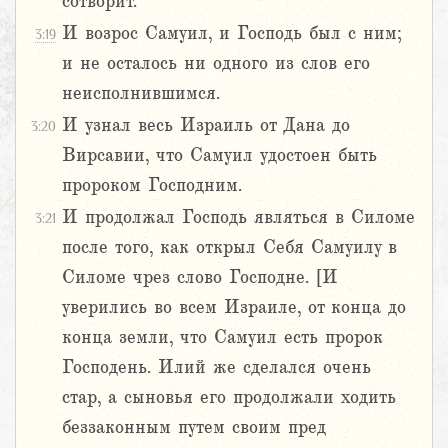
сотворит.
И возрос Самуил, и Господь был с ним;
3:19
и не осталось ни одного из слов его
неисполнившимся.
И узнал весь Израиль от Дана до
3:20
Вирсавии, что Самуил удостоен быть
пророком Господним.
И продолжал Господь являться в Силоме
3:21
после того, как открыл Себя Самуилу в
Силоме чрез слово Господне. [И
уверились во всем Израиле, от конца до
конца земли, что Самуил есть пророк
Господень. Илий же сделался очень
стар, а сыновья его продолжали ходить
беззаконным путем своим пред