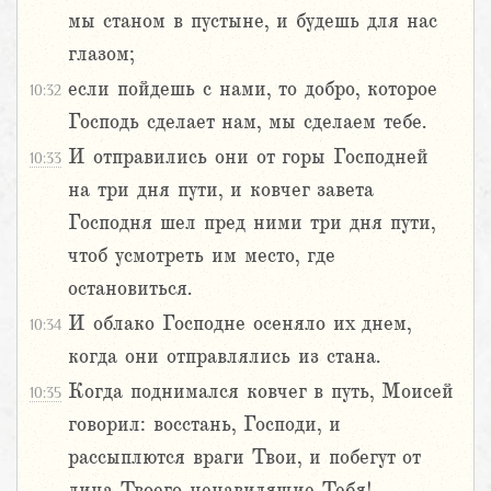
мы станом в пустыне, и будешь для нас
глазом;
если пойдешь с нами, то добро, которое
10:32
Господь сделает нам, мы сделаем тебе.
И отправились они от горы Господней
10:33
на три дня пути, и ковчег завета
Господня шел пред ними три дня пути,
чтоб усмотреть им место, где
остановиться.
И облако Господне осеняло их днем,
10:34
когда они отправлялись из стана.
Когда поднимался ковчег в путь, Моисей
10:35
говорил: восстань, Господи, и
рассыплются враги Твои, и побегут от
лица Твоего ненавидящие Тебя!