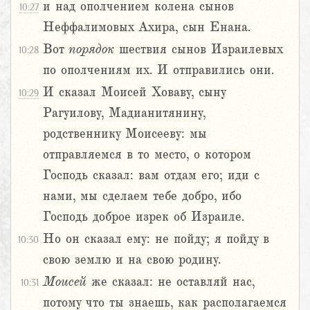
и над ополчением колена сынов
10:27
Неффалимовых Ахира, сын Енана.
Вот
порядок
шествия сынов Израилевых
10:28
по ополчениям их. И отправились они.
И сказал Моисей Ховаву, сыну
10:29
Рагуилову, Мадианитянину,
родственнику Моисееву: мы
отправляемся в то место, о котором
Господь сказал: вам отдам его; иди с
нами, мы сделаем тебе добро, ибо
Господь доброе изрек об Израиле.
Но он сказал ему: не пойду; я пойду в
10:30
свою землю и на свою родину.
Моисей
же сказал: не оставляй нас,
10:31
потому что ты знаешь, как располагаемся