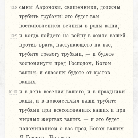
сыны Аароновы, священники, должны
10:8
трубить трубами: это будет вам
постановлением вечным в роды ваши;
и когда пойдете на войну в земле вашей
10:9
против врага, наступающего на вас,
трубите тревогу трубами, – и будете
воспомянуты пред Господом, Богом
вашим, и спасены будете от врагов
ваших;
и в день веселия вашего, и в праздники
10:10
ваши, и в новомесячия ваши трубите
трубами при всесожжениях ваших и при
мирных жертвах ваших, – и это будет
напоминанием о вас пред Богом вашим.
Я Господь, Бог ваш.