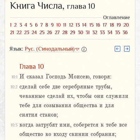
Книга Числа,
глава 10
Оглавление
1
2
3
4
5
6
7
8
9
10
11
12
13
14
15
16
17
18
19
20
21
22
23
24
25
26
27
28
29
30
31
32
33
34
35
36
Язык:
Рус. (Синодальный)
Глава 10
И сказал Господь Моисею, говоря:
10:1
сделай себе две серебряные трубы,
10:2
чеканные сделай их, чтобы они служили
тебе для созывания общества и для
снятия станов;
когда затрубят ими, соберется к тебе все
10:3
общество ко входу скинии собрания;