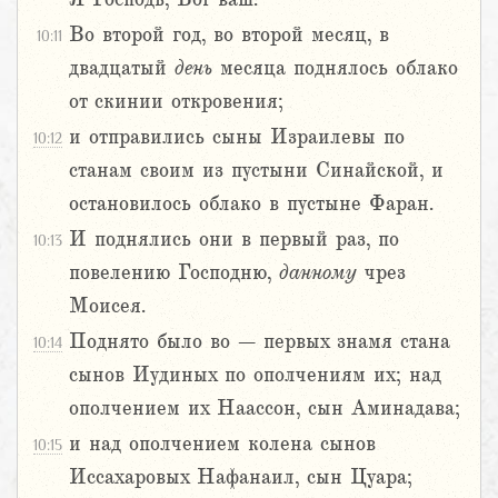
Во второй год, во второй месяц, в
10:11
двадцатый
день
месяца поднялось облако
от скинии откровения;
и отправились сыны Израилевы по
10:12
станам своим из пустыни Синайской, и
остановилось облако в пустыне Фаран.
И поднялись они в первый раз, по
10:13
повелению Господню,
данному
чрез
Моисея.
Поднято было во – первых знамя стана
10:14
сынов Иудиных по ополчениям их; над
ополчением их Наассон, сын Аминадава;
и над ополчением колена сынов
10:15
Иссахаровых Нафанаил, сын Цуара;