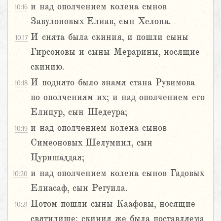
и над ополчением колена сынов
10:16
Завулоновых Елиав, сын Хелона.
И снята была скиния, и пошли сыны
10:17
Гирсоновы и сыны Мерарины, носящие
скинию.
И поднято было знамя стана Рувимова
10:18
по ополчениям их; и над ополчением его
Елицур, сын Шедеура;
и над ополчением колена сынов
10:19
Симеоновых Шелумиил, сын
Цуришаддая;
и над ополчением колена сынов Гадовых
10:20
Елиасаф, сын Регуила.
Потом пошли сыны Каафовы, носящие
10:21
святилище; скиния же была поставляема