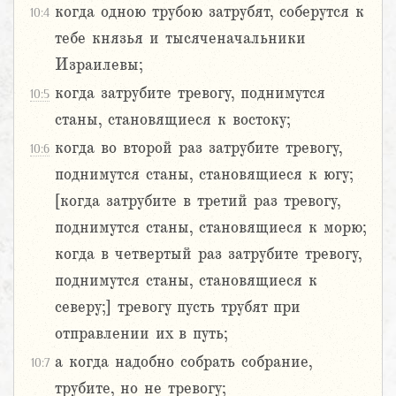
когда одною трубою затрубят, соберутся к
10:4
тебе князья и тысяченачальники
Израилевы;
когда затрубите тревогу, поднимутся
10:5
станы, становящиеся к востоку;
когда во второй раз затрубите тревогу,
10:6
поднимутся станы, становящиеся к югу;
[когда затрубите в третий раз тревогу,
поднимутся станы, становящиеся к морю;
когда в четвертый раз затрубите тревогу,
поднимутся станы, становящиеся к
северу;] тревогу пусть трубят при
отправлении их в путь;
а когда надобно собрать собрание,
10:7
трубите, но не тревогу;