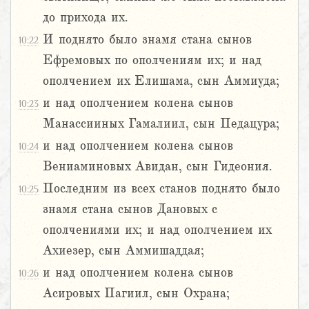
до прихода их.
И поднято было знамя стана сынов
10:22
Ефремовых по ополчениям их; и над
ополчением их Елишама, сын Аммиуда;
и над ополчением колена сынов
10:23
Манассииных Гамалиил, сын Педацура;
и над ополчением колена сынов
10:24
Вениаминовых Авидан, сын Гидеония.
Последним из всех станов поднято было
10:25
знамя стана сынов Дановых с
ополчениями их; и над ополчением их
Ахиезер, сын Аммишаддая;
и над ополчением колена сынов
10:26
Асировых Пагиил, сын Охрана;