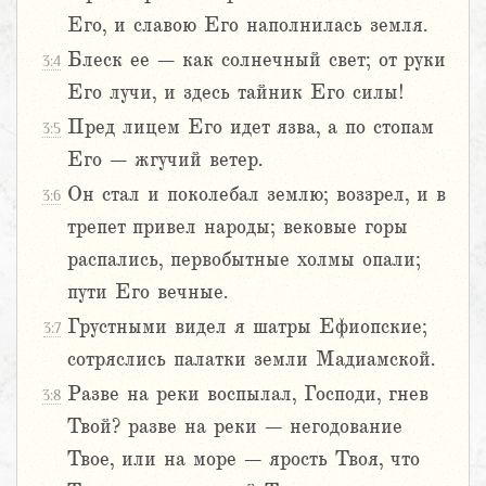
Его, и славою Его наполнилась земля.
Блеск ее – как солнечный свет; от руки
3:4
Его лучи, и здесь тайник Его силы!
Пред лицем Его идет язва, а по стопам
3:5
Его – жгучий ветер.
Он стал и поколебал землю; воззрел, и в
3:6
трепет привел народы; вековые горы
распались, первобытные холмы опали;
пути Его вечные.
Грустными видел я шатры Ефиопские;
3:7
сотряслись палатки земли Мадиамской.
Разве на реки воспылал, Господи, гнев
3:8
Твой? разве на реки – негодование
Твое, или на море – ярость Твоя, что