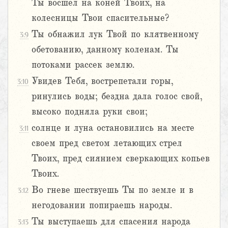
Ты восшел на коней Твоих, на
колесницы Твои спасительные?
Ты обнажил лук Твой по клятвенному
3:9
обетованию, данному коленам. Ты
потоками рассек землю.
Увидев Тебя, вострепетали горы,
3:10
ринулись воды; бездна дала голос свой,
высоко подняла руки свои;
солнце и луна остановились на месте
3:11
своем пред светом летающих стрел
Твоих, пред сиянием сверкающих копьев
Твоих.
Во гневе шествуешь Ты по земле и в
3:12
негодовании попираешь народы.
Ты выступаешь для спасения народа
3:13