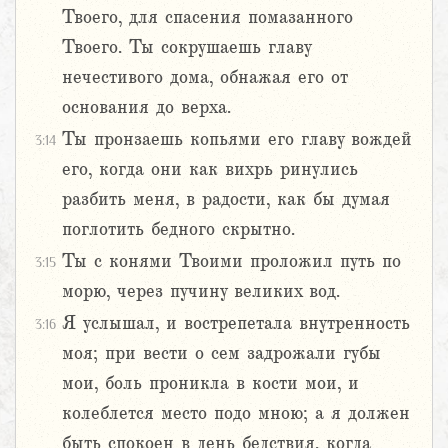
Твоего, для спасения помазанного
Твоего. Ты сокрушаешь главу
нечестивого дома, обнажая его от
основания до верха.
Ты пронзаешь копьями его главу вождей
3:14
его, когда они как вихрь ринулись
разбить меня, в радости, как бы думая
поглотить бедного скрытно.
Ты с конями Твоими проложил путь по
3:15
морю, через пучину великих вод.
Я услышал, и вострепетала внутренность
3:16
моя; при вести о сем задрожали губы
мои, боль проникла в кости мои, и
колеблется место подо мною; а я должен
быть спокоен в день бедствия, когда