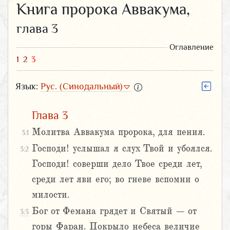
Книга пророка Аввакума,
глава 3
Оглавление
1
2
3
Язык:
Рус. (Синодальный)
Глава 3
Молитва Аввакума пророка, для пения.
3:1
Господи! услышал я слух Твой и убоялся.
3:2
Господи! соверши дело Твое среди лет,
среди лет яви его; во гневе вспомни о
милости.
Бог от Фемана грядет и Святый – от
3:3
горы Фаран. Покрыло небеса величие