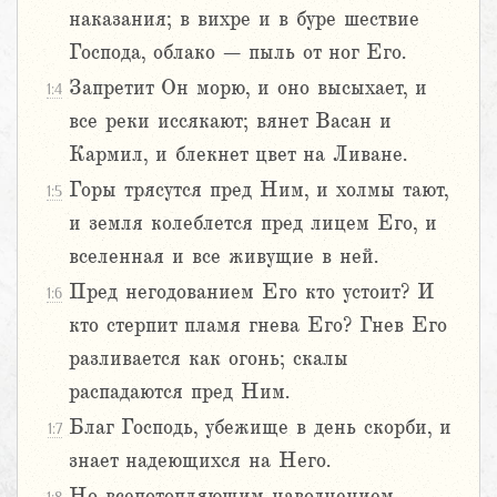
наказания; в вихре и в буре шествие
Господа, облако – пыль от ног Его.
Запретит Он морю, и оно высыхает, и
1:4
все реки иссякают; вянет Васан и
Кармил, и блекнет цвет на Ливане.
Горы трясутся пред Ним, и холмы тают,
1:5
и земля колеблется пред лицем Его, и
вселенная и все живущие в ней.
Пред негодованием Его кто устоит? И
1:6
кто стерпит пламя гнева Его? Гнев Его
разливается как огонь; скалы
распадаются пред Ним.
Благ Господь, убежище в день скорби, и
1:7
знает надеющихся на Него.
Но всепотопляющим наводнением