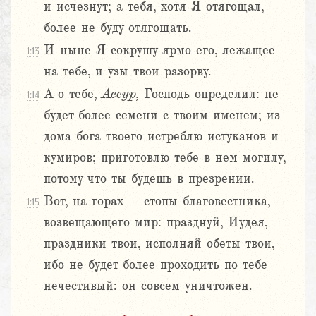
и исчезнут; а тебя, хотя Я отягощал,
более не буду отягощать.
И ныне Я сокрушу ярмо его, лежащее
1:13
на тебе, и узы твои разорву.
А о тебе,
Ассур,
Господь определил: не
1:14
будет более семени с твоим именем; из
дома бога твоего истреблю истуканов и
кумиров; приготовлю тебе в нем могилу,
потому что ты будешь в презрении.
Вот, на горах – стопы благовестника,
1:15
возвещающего мир: празднуй, Иудея,
праздники твои, исполняй обеты твои,
ибо не будет более проходить по тебе
нечестивый: он совсем уничтожен.