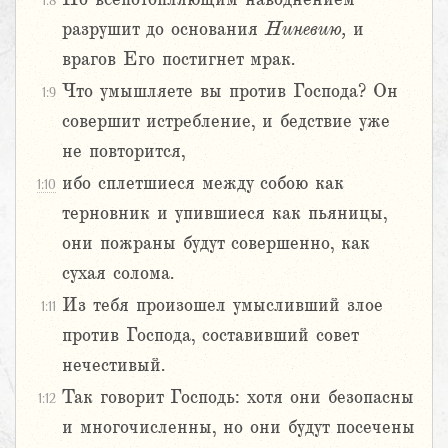
1:8
разрушит до основания
Ниневию,
и
врагов Его постигнет мрак.
Что умышляете вы против Господа? Он
1:9
совершит истребление, и бедствие уже
не повторится,
ибо сплетшиеся между собою как
1:10
терновник и упившиеся как пьяницы,
они пожраны будут совершенно, как
сухая солома.
Из тебя произошел умысливший злое
1:11
против Господа, составивший совет
нечестивый.
Так говорит Господь: хотя они безопасны
1:12
и многочисленны, но они будут посечены