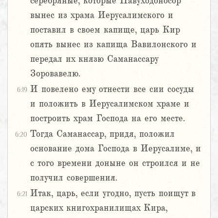
серебряные, которые Навуходоносор
вынес из храма Иерусалимского и
поставил в своем капище, царь Кир
опять вынес из капища Вавилонского и
передал их князю Саманассару
Зоровавелю.
И повелено ему отнести все сии сосуды
6:19
и положить в Иерусалимском храме и
построить храм Господа на его месте.
Тогда Саманассар, придя, положил
6:20
основание дома Господа в Иерусалиме, и
с того времени доныне он строился и не
получил совершения.
Итак, царь, если угодно, пусть поищут в
6:21
царских книгохранилищах Кира,