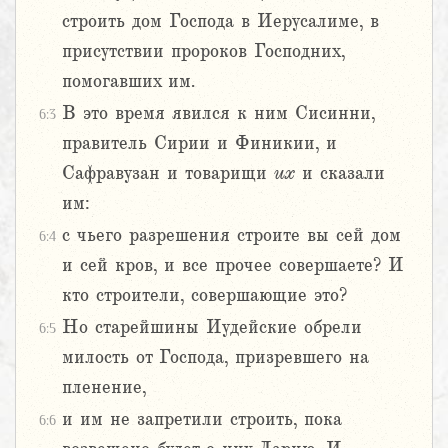
строить дом Господа в Иерусалиме, в
присутствии пророков Господних,
помогавших им.
В это время явился к ним Сисинни,
6:3
правитель Сирии и Финикии, и
Сафравузан и товарищи
их
и сказали
им:
с чьего разрешения строите вы сей дом
6:4
и сей кров, и все прочее совершаете? И
кто строители, совершающие это?
Но старейшины Иудейские обрели
6:5
милость от Господа, призревшего на
пленение,
и им не запретили строить, пока
6:6