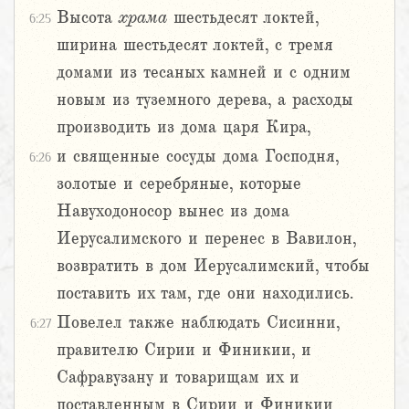
Высота
храма
шестьдесят локтей,
6:25
ширина шестьдесят локтей, с тремя
домами из тесаных камней и с одним
новым из туземного дерева, а расходы
производить из дома царя Кира,
и священные сосуды дома Господня,
6:26
золотые и серебряные, которые
Навуходоносор вынес из дома
Иерусалимского и перенес в Вавилон,
возвратить в дом Иерусалимский, чтобы
поставить их там, где они находились.
Повелел также наблюдать Сисинни,
6:27
правителю Сирии и Финикии, и
Сафравузану и товарищам их и
поставленным в Сирии и Финикии