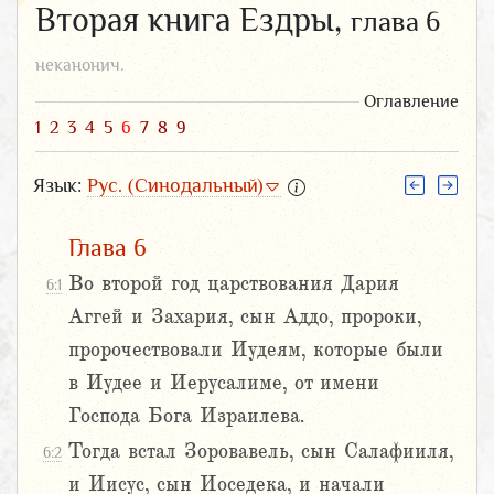
Вторая книга Ездры,
глава 6
неканонич.
Оглавление
1
2
3
4
5
6
7
8
9
Язык:
Рус. (Синодальный)
Глава 6
Во второй год царствования Дария
6:1
Аггей и Захария, сын Аддо, пророки,
пророчествовали Иудеям, которые были
в Иудее и Иерусалиме, от имени
Господа Бога Израилева.
Тогда встал Зоровавель, сын Салафииля,
6:2
и Иисус, сын Иоседека, и начали