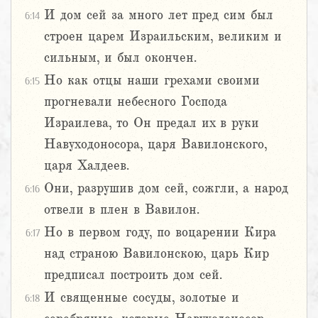
И дом сей за много лет пред сим был
6:14
строен царем Израильским, великим и
сильным, и был окончен.
Но как отцы наши грехами своими
6:15
прогневали небесного Господа
Израилева, то Он предал их в руки
Навуходоносора, царя Вавилонского,
царя Халдеев.
Они, разрушив дом сей, сожгли, а народ
6:16
отвели в плен в Вавилон.
Но в первом году, по воцарении Кира
6:17
над страною Вавилонскою, царь Кир
предписал построить дом сей.
И священные сосуды, золотые и
6:18