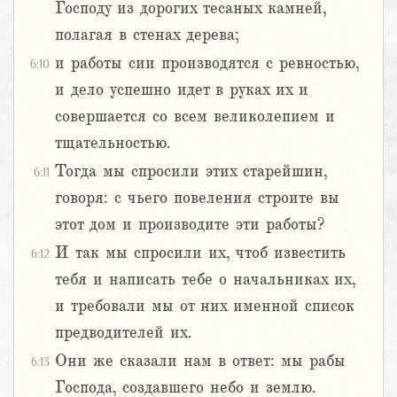
Господу из дорогих тесаных камней,
полагая в стенах дерева;
и работы сии производятся с ревностью,
6:10
и дело успешно идет в руках их и
совершается со всем великолепием и
тщательностью.
Тогда мы спросили этих старейшин,
6:11
говоря: с чьего повеления строите вы
этот дом и производите эти работы?
И так мы спросили их, чтоб известить
6:12
тебя и написать тебе о начальниках их,
и требовали мы от них именной список
предводителей их.
Они же сказали нам в ответ: мы рабы
6:13
Господа, создавшего небо и землю.