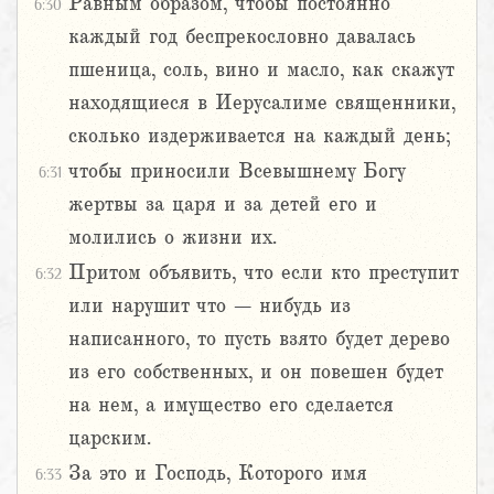
Равным образом, чтобы постоянно
6:30
каждый год беспрекословно давалась
пшеница, соль, вино и масло, как скажут
находящиеся в Иерусалиме священники,
сколько издерживается на каждый день;
чтобы приносили Всевышнему Богу
6:31
жертвы за царя и за детей его и
молились о жизни их.
Притом объявить, что если кто преступит
6:32
или нарушит что – нибудь из
написанного, то пусть взято будет дерево
из его собственных, и он повешен будет
на нем, а имущество его сделается
царским.
За это и Господь, Которого имя
6:33