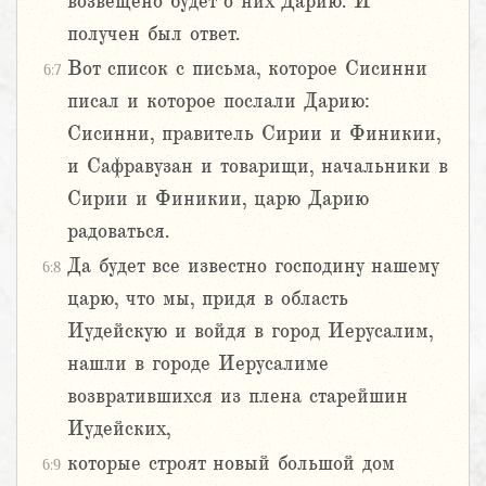
возвещено будет о них Дарию. И
получен был ответ.
Вот список с письма, которое Сисинни
6:7
писал и которое послали Дарию:
Сисинни, правитель Сирии и Финикии,
и Сафравузан и товарищи, начальники в
Сирии и Финикии, царю Дарию
радоваться.
Да будет все известно господину нашему
6:8
царю, что мы, придя в область
Иудейскую и войдя в город Иерусалим,
нашли в городе Иерусалиме
возвратившихся из плена старейшин
Иудейских,
которые строят новый большой дом
6:9