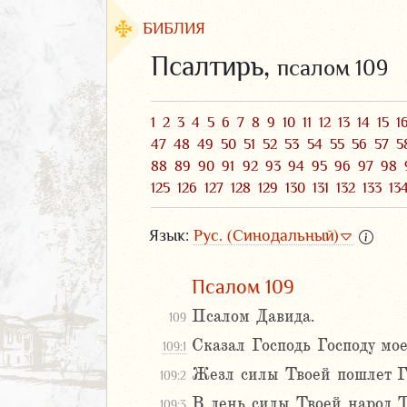
БИБЛИЯ
Псалтирь,
псалом 109
1
2
3
4
5
6
7
8
9
10
11
12
13
14
15
1
47
48
49
50
51
52
53
54
55
56
57
5
88
89
90
91
92
93
94
95
96
97
98
125
126
127
128
129
130
131
132
133
13
Язык:
Рус. (Синодальный)
Псалом 109
ЗАВЕТ
Псалом Давида.
109
Сказал Господь Господу мо
109:1
Жезл силы Твоей пошлет Го
109:2
В день силы Твоей народ Т
аконие
109:3