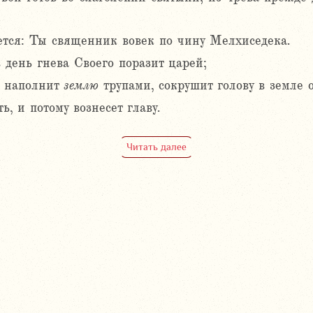
ется: Ты священник вовек по чину Мелхиседека.
 день гнева Своего поразит царей;
, наполнит
землю
трупами, сокрушит голову в земле 
ь, и потому вознесет главу.
Читать далее