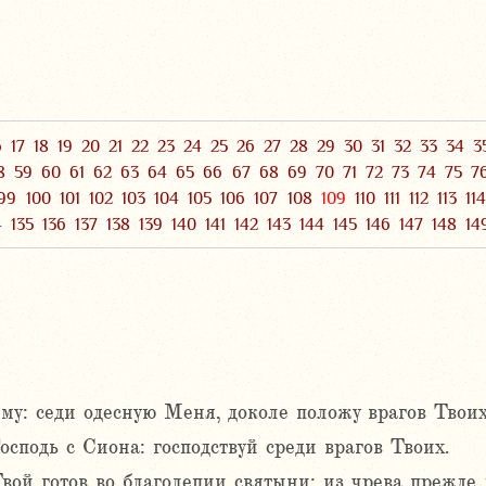
6
17
18
19
20
21
22
23
24
25
26
27
28
29
30
31
32
33
34
3
8
59
60
61
62
63
64
65
66
67
68
69
70
71
72
73
74
75
7
99
100
101
102
103
104
105
106
107
108
109
110
111
112
113
11
4
135
136
137
138
139
140
141
142
143
144
145
146
147
148
14
ему: седи одесную Меня, доколе положу врагов Твои
сподь с Сиона: господствуй среди врагов Твоих.
вой готов во благолепии святыни; из чрева прежде