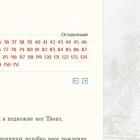
Оглавление
5
36
37
38
39
40
41
42
43
44
45
46
6
77
78
79
80
81
82
83
84
85
86
87
4
115
116
117
118
119
120
121
122
123
124
9
150
151
х в подножие ног Твоих.
 денницы подобно росе рождение