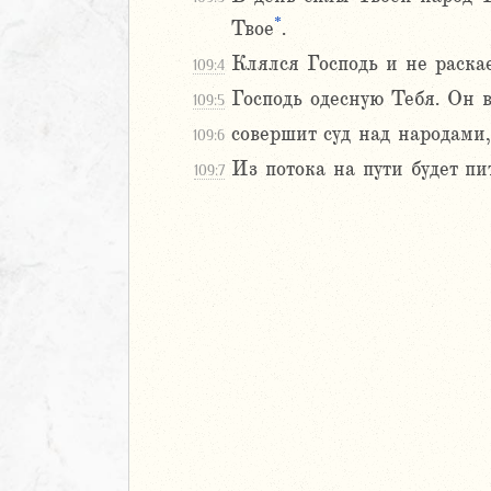
*
Навин
Твое
.
Израилевы
Клялся Господь и не раска
109:4
Господь одесную Тебя. Он в
109:5
ств
совершит суд над народами
рств
109:6
рств
Из потока на пути будет пит
109:7
рств
ралипоменон
ралипоменон
я
дры
ь
ирь
ма 1 (1-8)