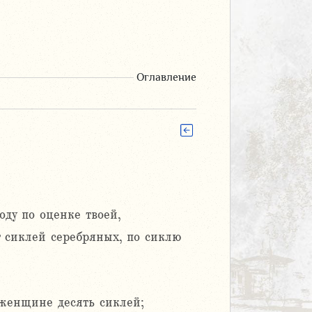
Оглавление
ду по оценке твоей,
т сиклей серебряных, по сиклю
 женщине десять сиклей;