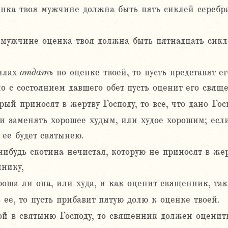
ценка твоя мужчине должна быть пять сиклей серебр
 мужчине оценка твоя должна быть пятнадцать сикл
силах
отдать
по оценке твоей, то пусть представят 
но с состоянием давшего обет пусть оценит его свящ
рый приносят в жертву Господу, то все, что дано Гос
и заменять хорошее худым, или худое хорошим; если
 ее будет святынею.
ибудь скотина нечистая, которую не приносят в жер
ннику,
роша ли она, или худа, и как оценит священник, так
 ее, то пусть прибавит пятую долю к оценке твоей.
й в святыню Господу, то священник должен оценить 