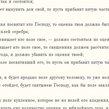
так и состоится;
т выкупить дом свой, то пусть прибавит пятую част
ия посвятит кто Господу, то оценка твоя должна быт
иклей серебра;
свящает кто поле свое, – должно состояться по оцен
щает кто поле свое, то священник должен рассчитат
ода, и должно убавить из оценки твоей;
оле посвятивший его, то пусть он прибавит пятую ча
, и будет продано поле другому человеку, то уже не
й отойдет, будет святынею Господу, как бы поле закл
у поле купленное, которое не из полей его владения
тать ему количество оценки до юбилейного года, и 