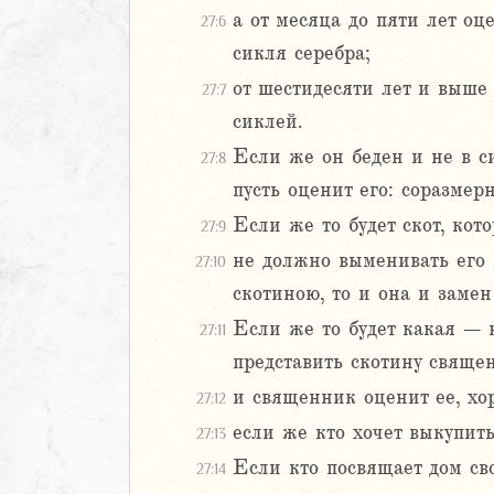
а от месяца до пяти лет о
27:6
3
сикля серебра;
4
5
от шестидесяти лет и выше
27:7
6
сиклей.
Если же он беден и не в 
27:8
8
пусть оценит его: соразмер
9
0
Если же то будет скот, кото
27:9
1
не должно выменивать его 
27:10
2
скотиною, то и она и замен
3
Если же то будет какая – н
4
27:11
5
представить скотину свяще
6
и священник оценит ее, хо
27:12
7
если же кто хочет выкупить
27:13
8
9
Если кто посвящает дом сво
27:14