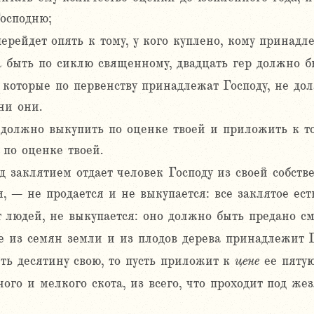
осподню;
рейдет опять к тому, у кого куплено, кому принадл
 быть по сиклю священному, двадцать гер должно бы
 которые по первенству принадлежат Господу, не дол
ни они.
 должно выкупить по оценке твоей и приложить к то
 по оценке твоей.
од заклятием отдает человек Господу из своей собств
я, – не продается и не выкупается: все заклятое ес
от людей, не выкупается: оно должно быть предано см
е из семян земли и из плодов дерева принадлежит Г
ть десятину свою, то пусть приложит к
цене
ее пятую
ого и мелкого скота, из всего, что проходит под же