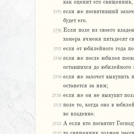
20
как оценит его священник, 
1
если же посвятивший захоче
27:15
22
будет его.
23
Если поле из своего владен
24
27:16
25
хомера ячменя пятьдесят с
26
если от юбилейного года по
27:17
27
если же после юбилея посвя
27:18
оставшихся до юбилейного г
аконие
Навин
если же захочет выкупить п
27:19
Израилевы
останется за ним;
если же он не выкупит поля
27:20
ств
поле то, когда оно в юбиле
рств
27:21
рств
во владение.
рств
А если кто посвятит Господ
27:22
ралипоменон
то священник должен рассчи
27:23