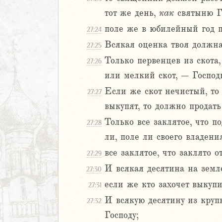
ралипоменон
тот же день,
как
святыню Г
я
поле же в юбилейный год пе
27:24
дры
Всякая оценка твоя должна
27:25
Только первенцев из скота,
27:26
ь
или мелкий скот, – Господ
ирь
Если же скот нечистый, то
27:27
выкупят, то должно продать
Только все заклятое, что п
27:28
иаст
ли, поле ли своего владени
Песней
рость
все заклятое, что заклято 
27:29
а
И всякая десятина на земл
27:30
если же кто захочет выкупи
27:31
ия
И всякую десятину из крупн
27:32
еремии
Господу;