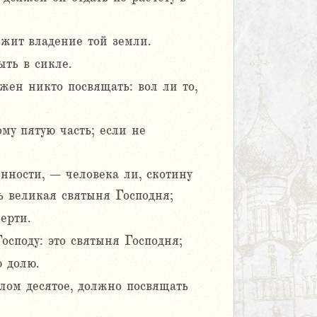
ежит владение той земли.
ть в сикле.
жен никто посвящать: вол ли то,
му пятую часть; если не
енности, – человека ли, скотину
ть великая святыня Господня;
ерти.
осподу: это святыня Господня;
 долю.
злом десятое, должно посвящать