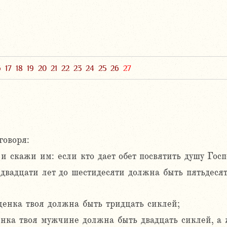
6
17
18
19
20
21
22
23
24
25
26
27
говоря:
 скажи им: если кто дает обет посвятить душу Госпо
 двадцати лет до шестидесяти должна быть пятьдеся
ценка твоя должна быть тридцать сиклей;
ценка твоя мужчине должна быть двадцать сиклей, а