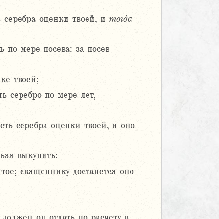
ь серебра оценки твоей, и
тогда
ь по мере посева: за посев
ке твоей;
ь серебро по мере лет,
сть серебра оценки твоей, и оно
льзя выкупить:
ятое; священнику достанется оно
,
должен он отдать по расчету в