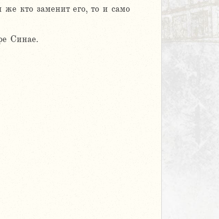
 же кто заменит его, то и само
ре Синае.