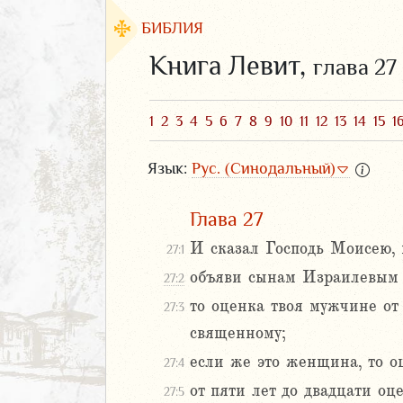
БИБЛИЯ
Книга Левит,
глава 27
1
2
3
4
5
6
7
8
9
10
11
12
13
14
15
1
Язык:
Рус. (Синодальный)
Глава 27
И сказал Господь Моисею, 
27:1
объяви сынам Израилевым и
27:2
ЗАВЕТ
то оценка твоя мужчине от
27:3
священному;
если же это женщина, то о
27:4
от пяти лет до двадцати о
27:5
2