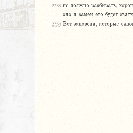
ие Иеремии
не должно разбирать, хорош
27:33
оно и замен его будет свя
иль
л
Вот заповеди, которые зап
27:34
м
ия
я
ия
ккавейская
ккавейская