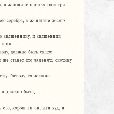
а, а женщине оценка твоя три
ей серебра, а женщине десять
его священнику, и священник
енник.
поду, должно быть свято:
 же станет кто заменять скотину
тву Господу, то должно
 и должно быть;
его, хорош ли он, или худ, и