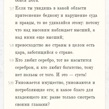
бойся Бога.
Если ты увидишь в какой области
5:7
притеснение бедному и нарушение суда
и правды, то не удивляйся этому: потому
что над высоким наблюдает высший, а
над ними еще высший;
превосходство же страны в целом есть
5:8
царь, заботящийся о стране.
Кто любит серебро, тот не насытится
5:9
серебром, и кто любит богатство, тому
нет пользы от того. И это – суета!
Умножается имущество, умножаются и
5:10
потребляющие его; и какое благо для
владеющего им: разве только смотреть
своими глазами?