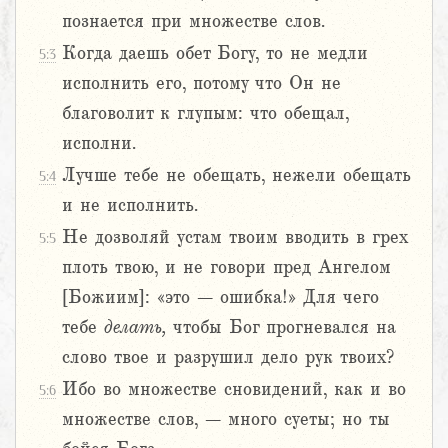
познается при множестве слов.
Когда даешь обет Богу, то не медли
5:3
исполнить его, потому что Он не
благоволит к глупым: что обещал,
исполни.
Лучше тебе не обещать, нежели обещать
5:4
и не исполнить.
Не дозволяй устам твоим вводить в грех
5:5
плоть твою, и не говори пред Ангелом
[Божиим]: «это – ошибка!» Для чего
тебе
делать,
чтобы Бог прогневался на
слово твое и разрушил дело рук твоих?
Ибо во множестве сновидений, как и во
5:6
множестве слов, – много суеты; но ты