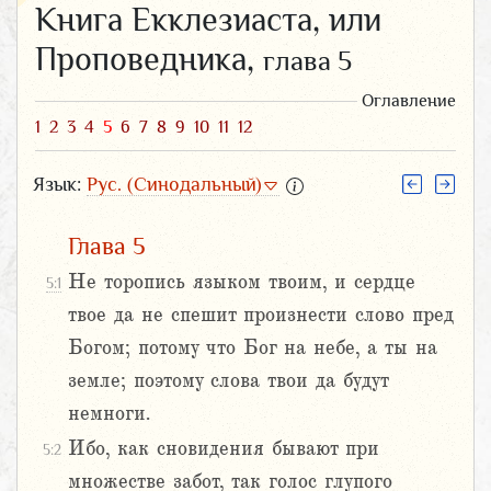
Книга Екклезиаста, или
Проповедника,
глава 5
Оглавление
1
2
3
4
5
6
7
8
9
10
11
12
Язык:
Рус. (Синодальный)
Глава 5
Не торопись языком твоим, и сердце
5:1
твое да не спешит произнести слово пред
Богом; потому что Бог на небе, а ты на
земле; поэтому слова твои да будут
немноги.
Ибо, как сновидения бывают при
5:2
множестве забот, так голос глупого