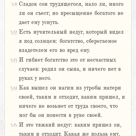
Сладок сон трудящегося, мало ли, много
5:11
ли он съест; но пресыщение богатого не
дает ему уснуть.
Есть мучительный недуг, который видел
5:12
я под солнцем: богатство, сберегаемое
владетелем его во вред ему.
И гибнет богатство это от несчастных
5:13
случаев: родил он сына, и ничего нет в
руках у него.
Как вышел он нагим из утробы матери
5:14
своей, таким и отходит, каким пришел, и
ничего не возьмет от труда своего, что
мог бы он понести в руке своей.
И это тяжкий недуг: каким пришел он,
5:15
таким и отходит. Какая же польза ему,