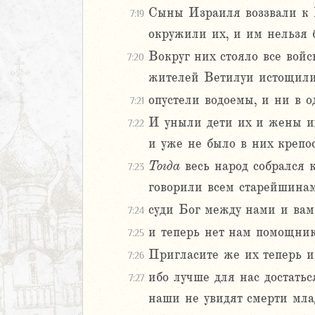
Песней
Сыны Израиля воззвали к Г
7:19
рость
окружили их, и им нельзя 
а
Вокруг них стояло все вой
7:20
жителей Ветилуи истощилис
ия
опустели водоемы, и ни в о
7:21
еремии
И уныли дети их и жены их
7:22
ие Иеремии
и уже не было в них крепос
иль
Тогда
весь народ собрался 
7:23
л
говорили всем старейшинам
суди Бог между нами и вам
7:24
и теперь нет нам помощник
7:25
Пригласите же их теперь и 
7:26
ибо лучше для нас достатьс
7:27
наши не увидят смерти мла