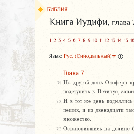
БИБЛИЯ
Книга Иудифи,
глава 
1
2
3
4
5
6
7
8
9
10
11
12
13
14
15
1
Язык:
Рус. (Синодальный)
Глава 7
На другой день Олоферн пр
7:1
подступить к Ветилуе, зан
ЗАВЕТ
И в тот же день поднялись
7:2
пеших, и из двенадцати ты
множество.
Остановившись на долине б
7:3
аконие