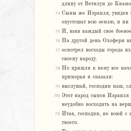
длину от Ветилуи до Киамо
Навин
Сыны же Израиля, увидев м
7:4
Израилевы
опустошат всю землю, и ни
ств
И, взяв каждый свое боево
7:5
рств
На другой день Олоферн в
7:6
рств
осмотрел восходы города и
7:7
рств
ралипоменон
своему народу.
ралипоменон
Но пришли к нему все нача
7:8
приморья и сказали:
я
выслушай, господин наш, сл
7:9
дры
Этот народ сынов Израиля н
7:10
ь
неудобно восходить на вер
Итак, господин, не воюй с
7:11
2
твоего.
3