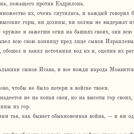
на, лежащего против Ездрилона.
ножество их, очень смутились, и каждый говорил б
 высокие горы, ни долины, ни холмы не выдержат их
е оружие и зажегши огни на башнях своих, они всю 
ывел всю свою конницу пред лице сынов Израилевых
х, обошел и занял источники вод их и, оцепив их р
льники сынов Исава, и все вожди народа Моавитск
ово, чтобы не было потери в войске твоем.
адеется не на копья свои, но на высоты гор своих, 
шины их гор.
 ним так, как бывает обыкновенная война, – и ни о