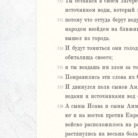
4
Ты останься в своем лагере
7:12
5
источником воды, который 
6
потому что оттуда берут во
7:13
народом взойдем на ближни
8
вышел из города.
9
0
И будут томиться они голод
7:14
1
обиталища своего;
2
и ты воздашь им злом за то
7:15
3
Понравились эти слова их О
4
7:16
5
И двинулся полк сынов Амм
7:17
6
водами и источниками вод
А сыны Исава и сыны Аммо
7:18
ирь
юг и на восток против Екр
войско расположилось на р
иаст
растянулись на весьма боль