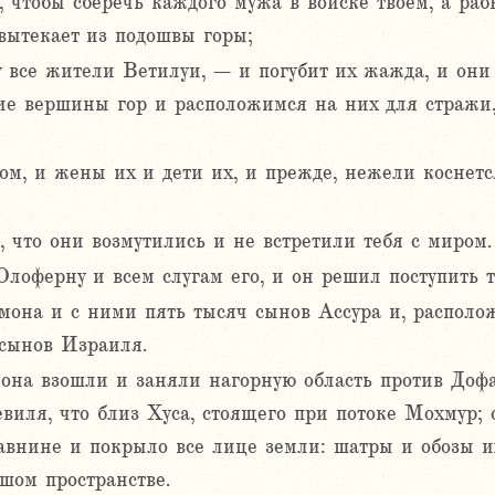
, чтобы сберечь каждого мужа в войске твоем, а раб
вытекает из подошвы горы;
ду все жители Ветилуи, – и погубит их жажда, и они
е вершины гор и расположимся на них для стражи,
ом, и жены их и дети их, и прежде, нежели коснетс
, что они возмутились и не встретили тебя с миром.
лоферну и всем слугам его, и он решил поступить т
она и с ними пять тысяч сынов Ассура и, располо
 сынов Израиля.
на взошли и заняли нагорную область против Доф
евиля, что близ Хуса, стоящего при потоке Мохмур;
авнине и покрыло все лице земли: шатры и обозы и
шом пространстве.