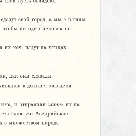
ы твои пусть овладеют
 сдадут свой город; а мы с нашим
 чтобы ни один человек не
я их меч, падут на улицах
ак, как они сказали.
жившись в долине, овладели
аима, и отправили
часть
их на
 остальное же Ассирийское
х с множеством народа