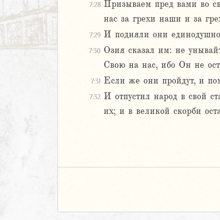
м
Призываем пред вами во св
7:28
ия
нас за грехи наши и за гре
И подняли они единодушно 
7:29
я
Озия сказал им: не унывайт
ия
7:30
ккавейская
Свою на нас, ибо Он не ост
ккавейская
Если же они пройдут, и по
7:31
ккавейская
И отпустил народ в свой ст
7:32
дры
их; и в великой скорби ост
АВЕТ