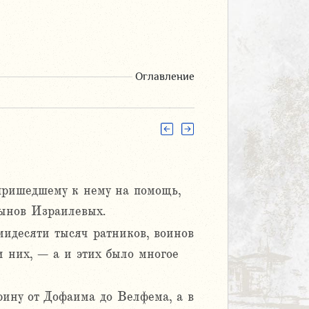
Оглавление
 пришедшему к нему на помощь,
сынов Израилевых.
мидесяти тысяч ратников, воинов
 них, – а и этих было многое
ину от Дофаима до Велфема, а в