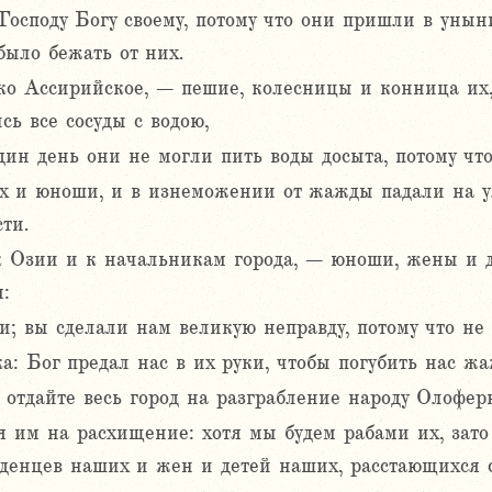
осподу Богу своему, потому что они пришли в уныни
было бежать от них.
ско Ассирийское, – пешие, колесницы и конница их,
ь все сосуды с водою,
дин день они не могли пить воды досыта, потому чт
 и юноши, и в изнеможении от жажды падали на ули
ти.
к Озии и к начальникам города, – юноши, жены и 
:
и; вы сделали нам великую неправду, потому что н
а: Бог предал нас в их руки, чтобы погубить нас ж
отдайте весь город на разграбление народу Олоферн
я им на расхищение: хотя мы будем рабами их, зато
денцев наших и жен и детей наших, расстающихся 