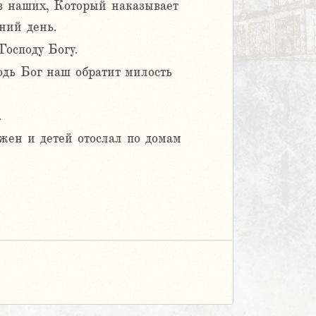
в наших, Который наказывает
ний день.
осподу Богу.
одь Бог наш обратит милость
.
 жен и детей отослал по домам