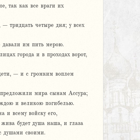
е, так как все враги их
 – тридцать четыре дня; у всех
о давали им пить мерою.
цах города и в проходах ворот,
дети, – и с громким воплем
е предложили мира сынам Ассура;
аждою и великою погибелью.
а и всему войску его,
 жива будет душа наша, и глаза
с душами своими.