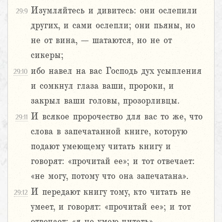
Изумляйтесь и дивитесь: они ослепили
29:9
других, и сами ослепли; они пьяны, но
не от вина, – шатаются, но не от
сикеры;
ибо навел на вас Господь дух усыпления
29:10
и сомкнул глаза ваши, пророки, и
закрыл ваши головы, прозорливцы.
И всякое пророчество для вас то же, что
29:11
слова в запечатанной книге, которую
подают умеющему читать книгу и
говорят: «прочитай ее»; и тот отвечает:
«не могу, потому что она запечатана».
И передают книгу тому, кто читать не
29:12
умеет, и говорят: «прочитай ее»; и тот
отвечает: «я не умею читать».