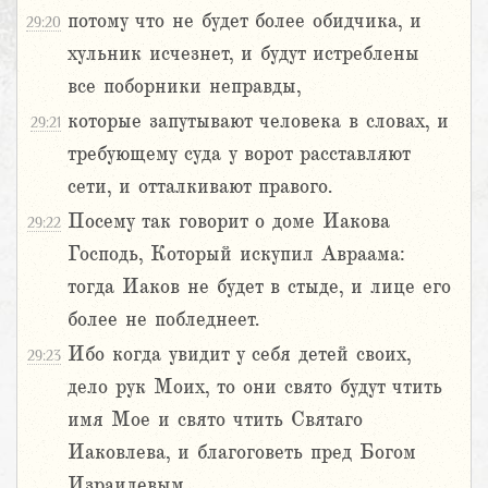
потому что не будет более обидчика, и
29:20
хульник исчезнет, и будут истреблены
все поборники неправды,
которые запутывают человека в словах, и
29:21
требующему суда у ворот расставляют
сети, и отталкивают правого.
Посему так говорит о доме Иакова
29:22
Господь, Который искупил Авраама:
тогда Иаков не будет в стыде, и лице его
более не побледнеет.
Ибо когда увидит у себя детей своих,
29:23
дело рук Моих, то они свято будут чтить
имя Мое и свято чтить Святаго
Иаковлева, и благоговеть пред Богом
Израилевым.