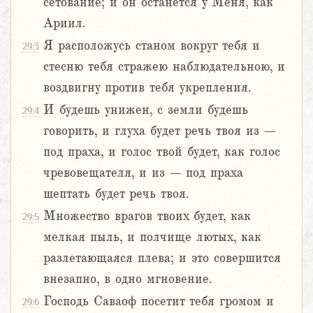
сетование; и он останется у Меня, как
Ариил.
Я расположусь станом вокруг тебя и
29:3
стесню тебя стражею наблюдательною, и
воздвигну против тебя укрепления.
И будешь унижен, с земли будешь
29:4
говорить, и глуха будет речь твоя из –
под праха, и голос твой будет, как голос
чревовещателя, и из – под праха
шептать будет речь твоя.
Множество врагов твоих будет, как
29:5
мелкая пыль, и полчище лютых, как
разлетающаяся плева; и это совершится
внезапно, в одно мгновение.
Господь Саваоф посетит тебя громом и
29:6