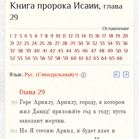
Книга пророка Исаии,
глава
29
Оглавление
1
2
3
4
5
6
7
8
9
10
11
12
13
14
15
16
17
18
19
20
21
22
23
24
25
26
27
28
29
30
31
32
33
34
35
36
37
38
39
40
41
42
43
44
45
46
47
48
49
50
51
52
53
54
55
56
57
58
59
60
61
62
63
64
65
66
Язык:
Рус. (Синодальный)
Глава 29
Горе Ариилу, Ариилу, городу, в котором
29:1
жил Давид! приложи́те год к году; пусть
заколают жертвы.
Но Я стесню Ариил, и будет плач и
29:2