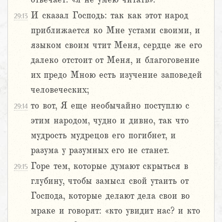
И сказал Господь: так как этот народ
29:13
приближается ко Мне устами своими, и
языком своим чтит Меня, сердце же его
далеко отстоит от Меня, и благоговение
их предо Мною есть изучение заповедей
человеческих;
то вот, Я еще необычайно поступлю с
29:14
этим народом, чудно и дивно, так что
мудрость мудрецов его погибнет, и
разума у разумных его не станет.
Горе тем, которые думают скрыться в
29:15
глубину, чтобы замысл свой утаить от
Господа, которые делают дела свои во
мраке и говорят: «кто увидит нас? и кто