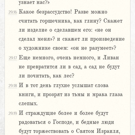
узнает нас?»
Какое безрассудство! Разве можно
29:16
считать горшечника, как глину? Скажет
ли изделие о сделавшем его: «не он
сделал меня»? и скажет ли произведение
о художнике своем: «он не разумеет»?
Еще немного, очень немного, и Ливан
29:17
не превратится ли в сад, а сад не будут
ли почитать, как лес?
И в тот день глухие услышат слова
29:18
книги, и прозрят из тьмы и мрака глаза
слепых.
И страждущие более и более будут
29:19
радоваться о Господе, и бедные люди
будут торжествовать о Святом Израиля,