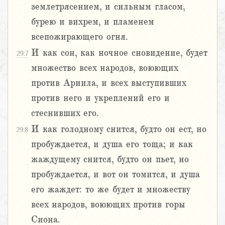
землетрясением, и сильным гласом,
бурею и вихрем, и пламенем
всепожирающего огня.
И как сон, как ночное сновидение, будет
29:7
множество всех народов, воюющих
против Ариила, и всех выступивших
против него и укреплений его и
стеснивших его.
И как голодному снится, будто он ест, но
29:8
пробуждается, и душа его тоща; и как
жаждущему снится, будто он пьет, но
пробуждается, и вот он томится, и душа
его жаждет: то же будет и множеству
всех народов, воюющих против горы
Сиона.