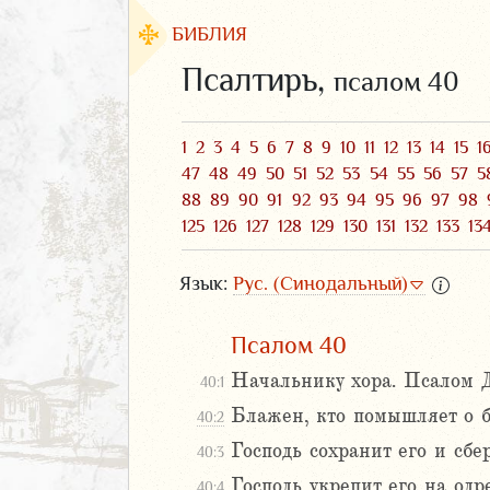
БИБЛИЯ
Псалтирь,
псалом 40
1
2
3
4
5
6
7
8
9
10
11
12
13
14
15
1
47
48
49
50
51
52
53
54
55
56
57
5
88
89
90
91
92
93
94
95
96
97
98
125
126
127
128
129
130
131
132
133
13
Язык:
Рус. (Синодальный)
Псалом 40
ЗАВЕТ
Начальнику хора. Псалом Д
40:1
Блажен, кто помышляет о б
40:2
Господь сохранит его и сбе
40:3
Господь укрепит его на одр
аконие
40:4