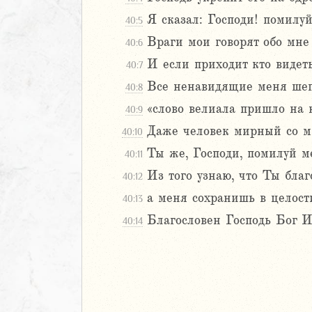
Навин
Я сказал: Господи! помилу
40:5
Израилевы
Враги мои говорят обо мне 
40:6
И если приходит кто видеть 
40:7
ств
рств
Все ненавидящие меня шеп
40:8
рств
«слово велиала пришло на не
40:9
рств
Даже человек мирный со мн
40:10
ралипоменон
Ты же, Господи, помилуй ме
40:11
ралипоменон
Из того узнаю, что Ты благ
40:12
я
а меня сохранишь в целост
40:13
дры
Благословен Господь Бог И
40:14
ь
ирь
ма 1 (1-8)