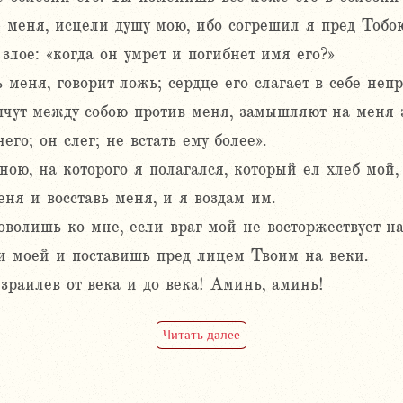
й меня, исцели душу мою, ибо согрешил я пред Тобо
злое: «когда он умрет и погибнет имя его?»
меня, говорит ложь; сердце его слагает в себе непра
чут между собою против меня, замышляют на меня 
го; он слег; не встать ему более».
ою, на которого я полагался, который ел хлеб мой,
ня и восставь меня, и я воздам им.
оволишь ко мне, если враг мой не восторжествует н
и моей и поставишь пред лицем Твоим на веки.
зраилев от века и до века! Аминь, аминь!
Читать далее