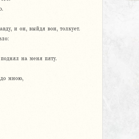
ю.
вду, и он, выйдя вон, толкует.
зло:
 поднял на меня пяту.
адо мною,