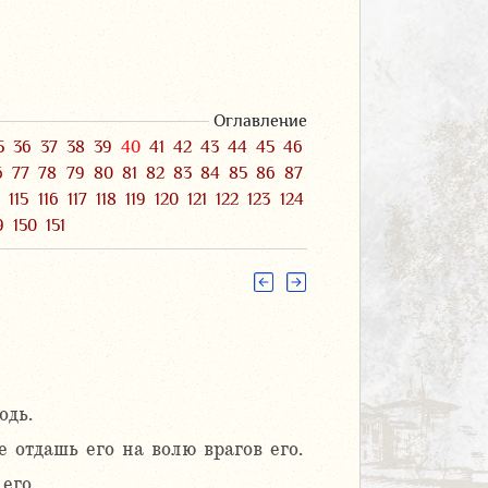
Оглавление
5
36
37
38
39
40
41
42
43
44
45
46
6
77
78
79
80
81
82
83
84
85
86
87
4
115
116
117
118
119
120
121
122
123
124
9
150
151
одь.
 отдашь его на волю врагов его.
его.