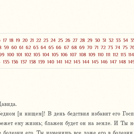
6
17
18
19
20
21
22
23
24
25
26
27
28
29
30
31
32
33
34
3
8
59
60
61
62
63
64
65
66
67
68
69
70
71
72
73
74
75
7
99
100
101
102
103
104
105
106
107
108
109
110
111
112
113
11
4
135
136
137
138
139
140
141
142
143
144
145
146
147
148
14
авида.
едном [и нищем]! В день бедствия избавит его Госп
режет ему жизнь; блажен будет он на земле. И Ты не
е болезни его. Ты изменишь все ложе его в болезни 