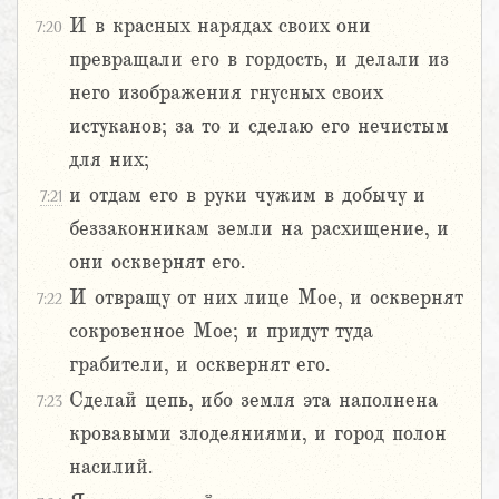
И в красных нарядах своих они
7:20
превращали его в гордость, и делали из
него изображения гнусных своих
истуканов; за то и сделаю его нечистым
для них;
и отдам его в руки чужим в добычу и
7:21
беззаконникам земли на расхищение, и
они осквернят его.
И отвращу от них лице Мое, и осквернят
7:22
сокровенное Мое; и придут туда
грабители, и осквернят его.
Сделай цепь, ибо земля эта наполнена
7:23
кровавыми злодеяниями, и город полон
насилий.