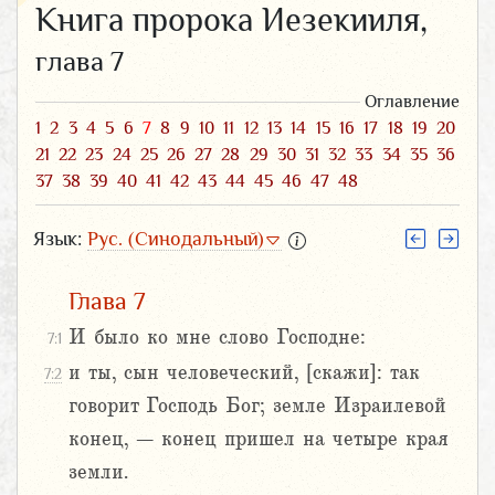
Книга пророка Иезекииля,
глава 7
Оглавление
1
2
3
4
5
6
7
8
9
10
11
12
13
14
15
16
17
18
19
20
21
22
23
24
25
26
27
28
29
30
31
32
33
34
35
36
37
38
39
40
41
42
43
44
45
46
47
48
Язык:
Рус. (Синодальный)
Глава 7
И было ко мне слово Господне:
7:1
и ты, сын человеческий, [скажи]: так
7:2
говорит Господь Бог; земле Израилевой
конец, – конец пришел на четыре края
земли.