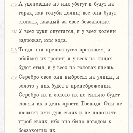
А уцелевшие из них убегут и будут на
7:16
горах, как голуби долин; все они будут
стонать, каждый за свое беззаконие.
У всех руки опустятся, и у всех колени
7:17
задрожат,
как
вода.
Тогда они препояшутся вретищем, и
7:18
обоймет их трепет; и у всех на лицах
будет стыд, и у всех на головах плешь.
Серебро свое они выбросят на улицы, и
7:19
золото у них будет в пренебрежении.
Серебро их и золото их не сильно будет
спасти их в день ярости Господа. Они не
насытят ими душ своих и не наполнят
утроб своих; ибо оно было поводом к
беззаконию их.