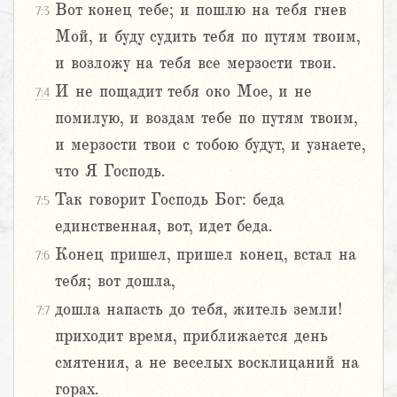
Вот конец тебе; и пошлю на тебя гнев
7:3
Мой, и буду судить тебя по путям твоим,
и возложу на тебя все мерзости твои.
И не пощадит тебя око Мое, и не
7:4
помилую, и воздам тебе по путям твоим,
и мерзости твои с тобою будут, и узнаете,
что Я Господь.
Так говорит Господь Бог: беда
7:5
единственная, вот, идет беда.
Конец пришел, пришел конец, встал на
7:6
тебя; вот дошла,
дошла напасть до тебя, житель земли!
7:7
приходит время, приближается день
смятения, а не веселых восклицаний на
горах.