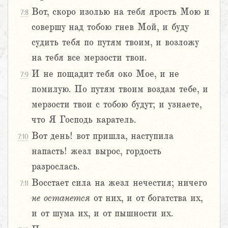
Вот, скоро изолью на тебя ярость Мою и
7:8
совершу над тобою гнев Мой, и буду
судить тебя по путям твоим, и возложу
на тебя все мерзости твои.
И не пощадит тебя око Мое, и не
7:9
помилую. По путям твоим воздам тебе, и
мерзости твои с тобою будут; и узнаете,
что Я Господь каратель.
Вот день! вот пришла, наступила
7:10
напасть! жезл вырос, гордость
разрослась.
Восстает сила на жезл нечестия; ничего
7:11
не
останется
от них, и от богатства их,
и от шума их, и от пышности их.