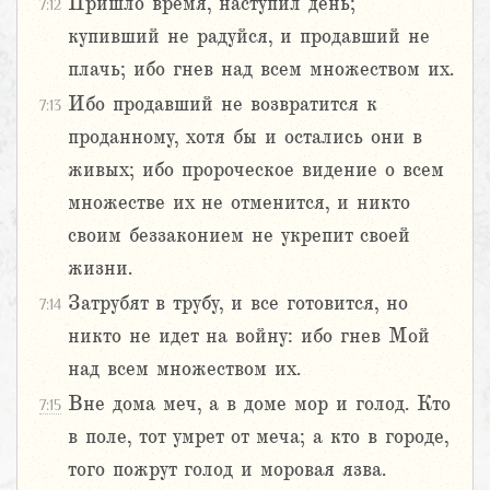
Пришло время, наступил день;
7:12
купивший не радуйся, и продавший не
плачь; ибо гнев над всем множеством их.
Ибо продавший не возвратится к
7:13
проданному, хотя бы и остались они в
живых; ибо пророческое видение о всем
множестве их не отменится, и никто
своим беззаконием не укрепит своей
жизни.
Затрубят в трубу, и все готовится, но
7:14
никто не идет на войну: ибо гнев Мой
над всем множеством их.
Вне дома меч, а в доме мор и голод. Кто
7:15
в поле, тот умрет от меча; а кто в городе,
того пожрут голод и моровая язва.