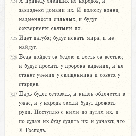
Я приведу злейших из народов, и
7:24
завладеют домами их. И положу конец
надменности сильных, и будут
осквернены святыни их.
Идет пагуба; будут искать мира, и не
7:25
найдут.
Беда пойдет за бедою и весть за вестью;
7:26
и будут просить у пророка видения, и не
станет учения у священника и совета у
старцев.
Царь будет сетовать, и князь облечется в
7:27
ужас, и у народа земли будут дрожать
руки. Поступлю с ними по путям их, и
по судам их буду судить их; и узнают, что
Я Господь.