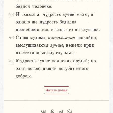
бедном человеке.
И сказал я: мудрость лучше силы, и
9:16
однако же мудрость бедняка
пренебрегается, и слов его не слушают.
Слова мудрых,
высказанные
спокойно,
9:17
выслушиваются
лучше,
нежели крик
властелина между глупыми.
Мудрость лучше воинских орудий; но
9:18
один погрешивший погубит много
доброго.
Читать далее