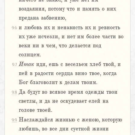
воздаяния, потому что и память о них
предана забвению,
и любовь их и ненависть их и ревность
9:6
их уже исчезли, и нет им более части во
веки ни в чем, что делается под
солнцем.
Итак
иди, ешь с весельем хлеб твой, и
9:7
пей в радости сердца вино твое, когда
Бог благоволит к делам твоим.
Да будут во всякое время одежды твои
9:8
светлы, и да не оскудевает елей на
голове твоей.
Наслаждайся жизнью с женою, которую
9:9
любишь, во все дни суетной жизни