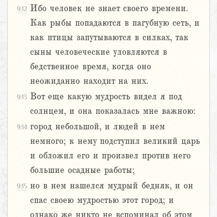
Ибо человек не знает своего времени.
9:12
Как рыбы попадаются в пагубную сеть, и
как птицы запутываются в силках, так
сыны человеческие уловляются в
бедственное время, когда оно
неожиданно находит на них.
Вот еще какую мудрость видел я под
9:13
солнцем, и она показалась мне важною:
город небольшой, и людей в нем
9:14
немного; к нему подступил великий царь
и обложил его и произвел против него
большие осадные работы;
но в нем нашелся мудрый бедняк, и он
9:15
спас своею мудростью этот город; и
однако же никто не вспоминал об этом