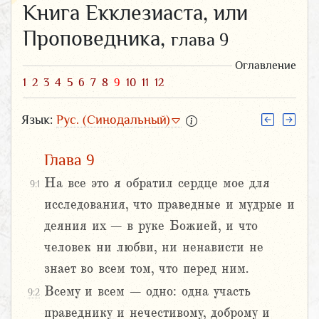
Книга Екклезиаста, или
Проповедника,
глава 9
Оглавление
1
2
3
4
5
6
7
8
9
10
11
12
Язык:
Рус. (Синодальный)
Глава 9
На все это я обратил сердце мое для
9:1
исследования, что праведные и мудрые и
деяния их – в руке Божией, и что
человек ни любви, ни ненависти не
знает во всем том, что перед ним.
Всему и всем – одно: одна участь
9:2
праведнику и нечестивому, доброму и