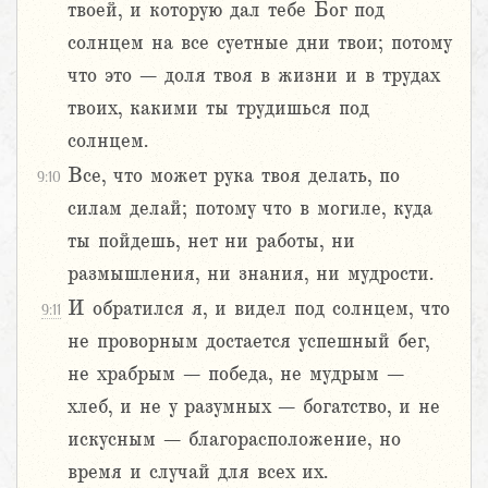
твоей, и которую дал тебе Бог под
солнцем на все суетные дни твои; потому
что это – доля твоя в жизни и в трудах
твоих, какими ты трудишься под
солнцем.
Все, что может рука твоя делать, по
9:10
силам делай; потому что в могиле, куда
ты пойдешь, нет ни работы, ни
размышления, ни знания, ни мудрости.
И обратился я, и видел под солнцем, что
9:11
не проворным достается успешный бег,
не храбрым – победа, не мудрым –
хлеб, и не у разумных – богатство, и не
искусным – благорасположение, но
время и случай для всех их.