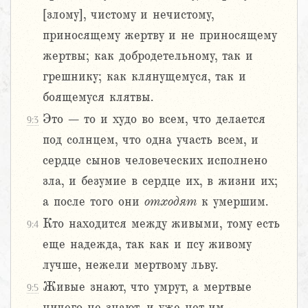
[злому], чистому и нечистому,
приносящему жертву и не приносящему
жертвы; как добродетельному, так и
грешнику; как клянущемуся, так и
боящемуся клятвы.
Это – то и худо во всем, что делается
9:3
под солнцем, что одна участь всем, и
сердце сынов человеческих исполнено
зла, и безумие в сердце их, в жизни их;
а после того они
отходят
к умершим.
Кто находится между живыми, тому есть
9:4
еще надежда, так как и псу живому
лучше, нежели мертвому льву.
Живые знают, что умрут, а мертвые
9:5
ничего не знают, и уже нет им