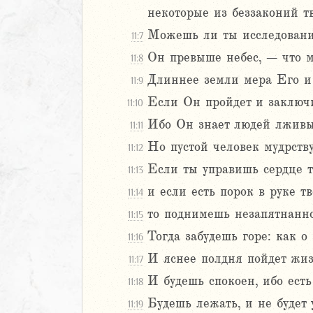
некоторые из беззаконий т
Навин
Израилевы
Можешь ли ты исследовани
11:7
Он превыше небес, – что м
11:8
ств
Длиннее земли мера Его и
11:9
рств
Если Он пройдет и заключит
рств
11:10
рств
Ибо Он знает людей лживых
11:11
ралипоменон
Но пустой человек мудрству
11:12
ралипоменон
Если ты управишь сердце т
11:13
я
и если есть порок в руке т
11:14
дры
то поднимешь незапятнанно
11:15
Тогда забудешь горе: как о
11:16
ь
И яснее полдня пойдет жизн
11:17
И будешь спокоен, ибо есть
11:18
2
Будешь лежать, и не будет 
11:19