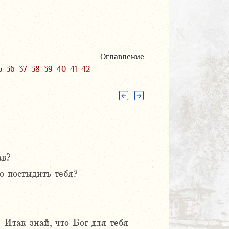
Оглавление
5
36
37
38
39
40
41
42
ав?
о постыдить тебя?
 Итак знай, что Бог для тебя