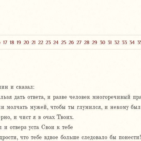
6
17
18
19
20
21
22
23
24
25
26
27
28
29
30
31
32
33
34
3
ин и сказал:
льзя дать ответа, и разве человек многоречивый пр
ли молчать мужей, чтобы ты глумился, и некому был
рно, и чист я в очах Твоих.
 и отверз уста Свои к тебе
рости, что тебе вдвое больше следовало бы понести!