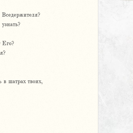
 Вседержителя?
 узнать?
т Его?
я?
ь в шатрах твоих,