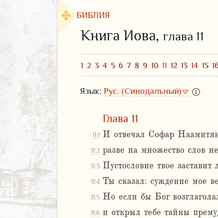
БИБЛИЯ
Книга Иова,
глава 11
1
2
3
4
5
6
7
8
9
10
11
12
13
14
15
1
Язык:
Рус. (Синодальный)
Глава 11
И отвечал Софар Наамитян
11:1
разве на множество слов не
11:2
ЗАВЕТ
Пустословие твое заставит 
11:3
Ты сказал: суждение мое ве
11:4
Но если бы Бог возглаголал
11:5
и открыл тебе тайны премуд
11:6
аконие