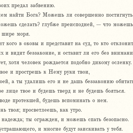
воих предал забвению.
ем найти Бога? Можешь ли совершенно постигнуть
ожешь сделать? глубже преисподней, – что можешь
 шире моря.
 кого в оковы и представит на суд, то кто отклони
 и видит беззаконие, и оставит ли его без внимани
ет, хотя человек рождается подобно дикому осленку.
вое и прострешь к Нему руки твои,
воей, а ты удалишь его и не дашь беззаконию обитат
е лице твое и будешь тверд и не будешь бояться.
 воде протекшей, будешь вспоминать о нем.
ь твоя; просветлеешь, как утро.
 надежда; ты огражден, и можешь спать безопасно.
устрашающего, и многие будут заискивать у тебя.