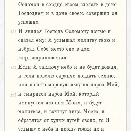
Соломон в сердце своем сделать в доме
Господнем и в доме своем, совершил он
успешно.
И явился Господь Соломону ночью и
7:12
сказал ему: Я услышал молитву твою и
избрал Себе место сие в дом
жертвоприношения.
Если Я заключу небо и не будет дождя,
7:13
и если повелю саранче поядать землю,
или пошлю моровую язву на народ Мой,
и смирится народ Мой, который
7:14
именуется именем Моим, и будут
молиться, и взыщут лица Моего, и
обратятся от худых путей своих, то Я
услышу с неба и прощу грехи их и