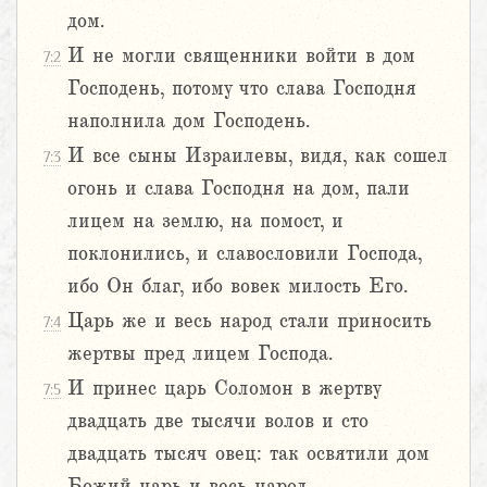
дом.
И не могли священники войти в дом
7:2
Господень, потому что слава Господня
наполнила дом Господень.
И все сыны Израилевы, видя, как сошел
7:3
огонь и слава Господня на дом, пали
лицем на землю, на помост, и
поклонились, и славословили Господа,
ибо Он благ, ибо вовек милость Его.
Царь же и весь народ стали приносить
7:4
жертвы пред лицем Господа.
И принес царь Соломон в жертву
7:5
двадцать две тысячи волов и сто
двадцать тысяч овец: так освятили дом
Божий царь и весь народ.