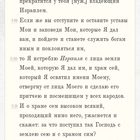
прекратится у тебя [муж,] владеющий
Израилем.
Если же вы отступите и оставите уставы
7:19
Мои и заповеди Мои, которые Я дал
вам, и пойдете и станете служить богам
иным и поклоняться им,
то Я истреблю
Израиля
с лица земли
7:20
Моей, которую Я дал им, и храм сей,
который Я освятил имени Моему,
отвергну от лица Моего и сделаю его
притчею и посмешищем у всех народов.
И о храме сем высоком всякий,
7:21
проходящий мимо него, ужаснется и
скажет: за что поступил так Господь с
землею сею и с храмом сим?