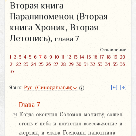
Вторая книга
Паралипоменон (Вторая
книга Хроник, Вторая
Летопись),
глава 7
Оглавление
1
2
3
4
5
6
7
8
9
10
11
12
13
14
15
16
17
18
19
20
21
22
23
24
25
26
27
28
29
30
31
32
33
34
35
36
37
Язык:
Рус. (Синодальный)
Глава 7
Когда окончил Соломон молитву, сошел
7:1
огонь с неба и поглотил всесожжение и
жертвы, и слава Господня наполнила