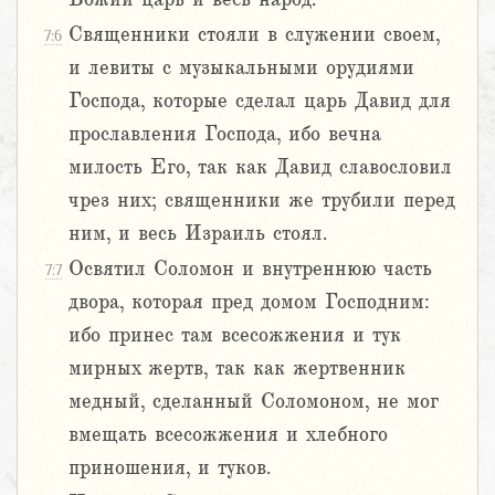
Священники стояли в служении своем,
7:6
и левиты с музыкальными орудиями
Господа, которые сделал царь Давид для
прославления Господа, ибо вечна
милость Его, так как Давид славословил
чрез них; священники же трубили перед
ним, и весь Израиль стоял.
Освятил Соломон и внутреннюю часть
7:7
двора, которая пред домом Господним:
ибо принес там всесожжения и тук
мирных жертв, так как жертвенник
медный, сделанный Соломоном, не мог
вмещать всесожжения и хлебного
приношения, и туков.