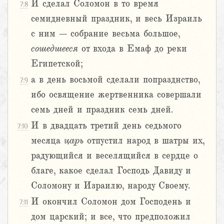
И сделал Соломон в то время
7:8
семидневный праздник, и весь Израиль
с ним – собрание весьма большое,
сошедшееся
от входа в Емаф до реки
Египетской;
а в день восьмой сделали попразднство,
7:9
ибо освящение жертвенника совершали
семь дней и праздник семь дней.
И в двадцать третий день седьмого
7:10
месяца
царь
отпустил народ в шатры их,
радующийся и веселящийся в сердце о
благе, какое сделал Господь Давиду и
Соломону и Израилю, народу Своему.
И окончил Соломон дом Господень и
7:11
дом царский; и все, что предположил