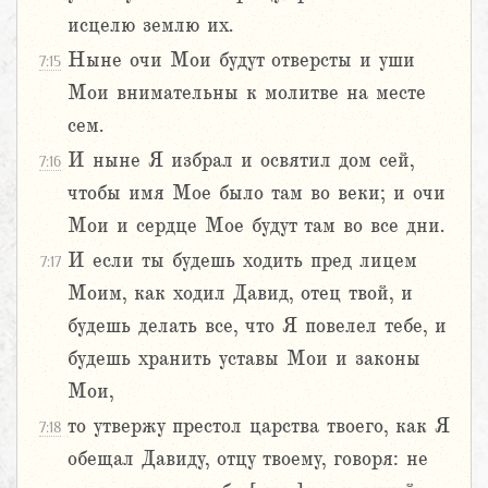
исцелю землю их.
Ныне очи Мои будут отверсты и уши
7:15
Мои внимательны к молитве на месте
сем.
И ныне Я избрал и освятил дом сей,
7:16
чтобы имя Мое было там во веки; и очи
Мои и сердце Мое будут там во все дни.
И если ты будешь ходить пред лицем
7:17
Моим, как ходил Давид, отец твой, и
будешь делать все, что Я повелел тебе, и
будешь хранить уставы Мои и законы
Мои,
то утвержу престол царства твоего, как Я
7:18
обещал Давиду, отцу твоему, говоря: не