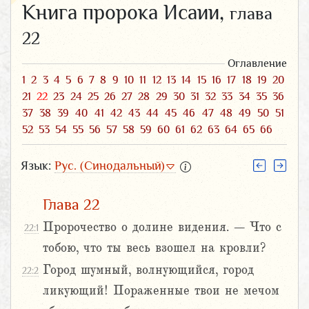
Книга пророка Исаии,
глава
22
Оглавление
1
2
3
4
5
6
7
8
9
10
11
12
13
14
15
16
17
18
19
20
21
22
23
24
25
26
27
28
29
30
31
32
33
34
35
36
37
38
39
40
41
42
43
44
45
46
47
48
49
50
51
52
53
54
55
56
57
58
59
60
61
62
63
64
65
66
Язык:
Рус. (Синодальный)
Глава 22
Пророчество о долине видения. – Что с
22:1
тобою, что ты весь взошел на кровли?
Город шумный, волнующийся, город
22:2
ликующий! Пораженные твои не мечом