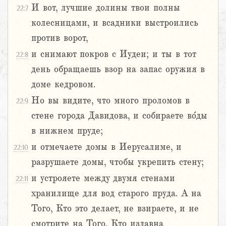
И вот, лучшие долины твои полны
22:7
колесницами, и всадники выстроились
против ворот,
и снимают покров с Иудеи; и ты в тот
22:8
день обращаешь взор на запас оружия в
доме кедровом.
Но вы видите, что много проломов в
22:9
стене города Давидова, и собираете во́ды
в нижнем пруде;
и отмечаете домы в Иерусалиме, и
22:10
разрушаете домы, чтобы укрепить стену;
и устрояете между двумя стенами
22:11
хранилище для вод старого пруда. А на
Того, Кто это делает, не взираете, и не
смотрите на Того, Кто издавна