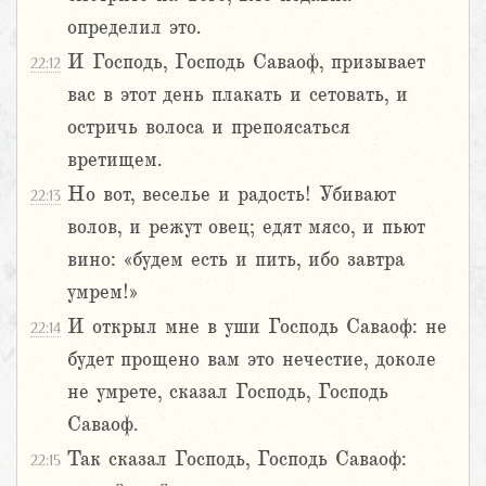
определил это.
И Господь, Господь Саваоф, призывает
22:12
вас в этот день плакать и сетовать, и
остричь волоса и препоясаться
вретищем.
Но вот, веселье и радость! Убивают
22:13
волов, и режут овец; едят мясо, и пьют
вино: «будем есть и пить, ибо завтра
умрем!»
И открыл мне в уши Господь Саваоф: не
22:14
будет прощено вам это нечестие, доколе
не умрете, сказал Господь, Господь
Саваоф.
Так сказал Господь, Господь Саваоф:
22:15