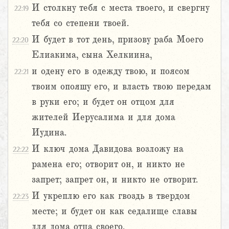
И столкну тебя с места твоего, и свергну
22:19
тебя со степени твоей.
И будет в тот день, призову раба Моего
22:20
Елиакима, сына Хелкиина,
и одену его в одежду твою, и поясом
22:21
твоим опояшу его, и власть твою передам
в руки его; и будет он отцом для
жителей Иерусалима и для дома
Иудина.
И ключ дома Давидова возложу на
22:22
рамена его; отворит он, и никто не
запрет; запрет он, и никто не отворит.
И укреплю его как гвоздь в твердом
22:23
месте; и будет он как седалище славы
для дома отца своего.