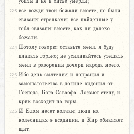
убиты и не в битве умерли;
все вожди твои бежали вместе, но были
22:3
связаны стрелками; все найденные у
тебя связаны вместе, как ни далеко
бежали.
Потому говорю: оставьте меня, я буду
22:4
плакать горько; не усиливайтесь утешать
меня в разорении дочери народа моего.
Ибо день смятения и попрания и
22:5
замешательства в долине видения от
Господа, Бога Саваофа. Ломают стену, и
крик восходит на горы.
И Елам несет колчан; люди на
22:6
колесницах
и
всадники, и Кир обнажает
щит.