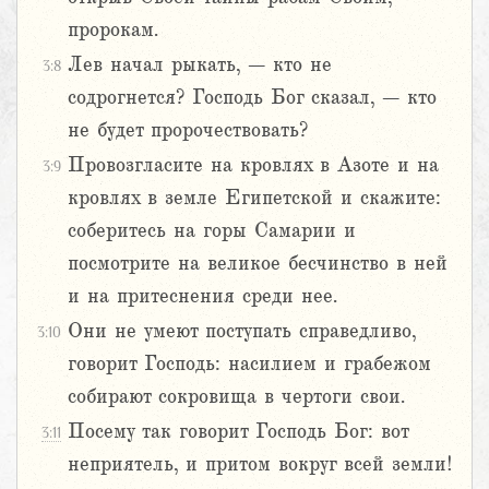
пророкам.
Лев начал рыкать, – кто не
3:8
содрогнется? Господь Бог сказал, – кто
не будет пророчествовать?
Провозгласите на кровлях в Азоте и на
3:9
кровлях в земле Египетской и скажите:
соберитесь на горы Самарии и
посмотрите на великое бесчинство в ней
и на притеснения среди нее.
Они не умеют поступать справедливо,
3:10
говорит Господь: насилием и грабежом
собирают сокровища в чертоги свои.
Посему так говорит Господь Бог: вот
3:11
неприятель, и притом вокруг всей земли!