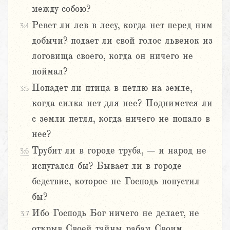
между собою?
Ревет ли лев в лесу, когда нет перед ним
3:4
добычи? подает ли свой голос львенок из
логовища своего, когда он ничего не
поймал?
Попадет ли птица в петлю на земле,
3:5
когда силка нет для нее? Поднимется ли
с земли петля, когда ничего не попало в
нее?
Трубит ли в городе труба, – и народ не
3:6
испугался бы? Бывает ли в городе
бедствие, которое не Господь попустил
бы?
Ибо Господь Бог ничего не делает, не
3:7
открыв Своей тайны рабам Своим,