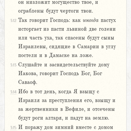
он низложит могущество твое, и
ограблены будут чертоги твои.
Так говорит Господь: как
иногда
пастух
3:12
исторгает из пасти львиной две голени
или часть уха, так спасены будут сыны
Израилевы, сидящие в Самарии в углу
постели и в Дамаске на ложе.
Слушайте и засвидетельствуйте дому
3:13
Иакова, говорит Господь Бог, Бог
Саваоф.
Ибо в тот день, когда Я взыщу с
3:14
Израиля за преступления его, взыщу и
за жертвенники в Вефиле, и отсечены
будут роги алтаря, и падут на землю.
И поражу дом зимний вместе с домом
3:15