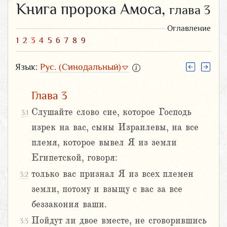
Книга пророка Амоса,
глава 3
Оглавление
1
2
3
4
5
6
7
8
9
Язык:
Рус. (Синодальный)
Глава 3
Слушайте слово сие, которое Господь
3:1
изрек на вас, сыны Израилевы, на все
племя, которое вывел Я из земли
Египетской, говоря:
только вас признал Я из всех племен
3:2
земли, потому и взыщу с вас за все
беззакония ваши.
Пойдут ли двое вместе, не сговорившись
3:3