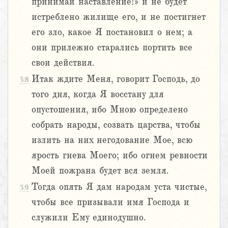
принимай наставление!» и не будет
истреблено жилище его, и не постигнет
его зло, какое Я постановил о нем; а
они прилежно старались портить все
свои действия.
Итак ждите Меня, говорит Господь, до
3:8
того дня, когда Я восстану для
опустошения, ибо Мною определено
собрать народы, созвать царства, чтобы
излить на них негодование Мое, всю
ярость гнева Моего; ибо огнем ревности
Моей пожрана будет вся земля.
Тогда опять Я дам народам уста чистые,
3:9
чтобы все призывали имя Господа и
служили Ему единодушно.