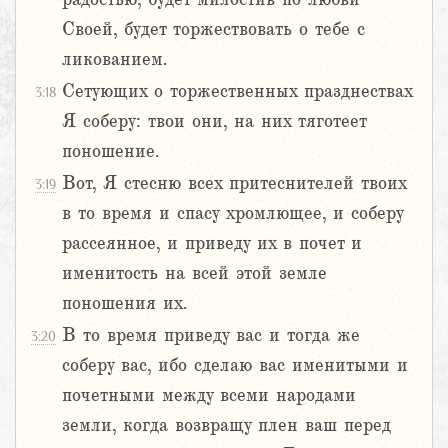
Своей, будет торжествовать о тебе с
ликованием.
Сетующих о торжественных празднествах
3:18
Я соберу: твои они, на них тяготеет
поношение.
Вот, Я стесню всех притеснителей твоих
3:19
в то время и спасу хромлющее, и соберу
рассеянное, и приведу их в почет и
именитость на всей этой земле
поношения их.
В то время приведу вас и тогда же
3:20
соберу вас, ибо сделаю вас именитыми и
почетными между всеми народами
земли, когда возвращу плен ваш перед