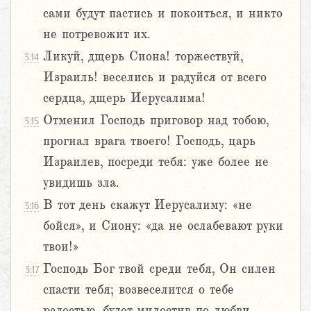
сами будут пастись и покоиться, и никто
не потревожит их.
Ликуй, дщерь Сиона! торжествуй,
3:14
Израиль! веселись и радуйся от всего
сердца, дщерь Иерусалима!
Отменил Господь приговор над тобою,
3:15
прогнал врага твоего! Господь, царь
Израилев, посреди тебя: уже более не
увидишь зла.
В тот день скажут Иерусалиму: «не
3:16
бойся», и Сиону: «да не ослабевают руки
твои!»
Господь Бог твой среди тебя, Он силен
3:17
спасти тебя; возвеселится о тебе
радостью, будет милостив по любви