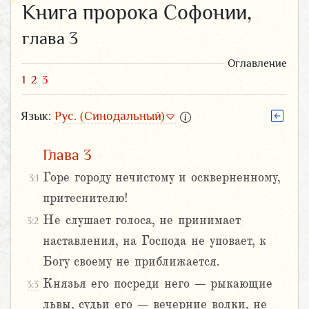
Книга пророка Софонии,
глава 3
Оглавление
1
2
3
Язык:
Рус. (Синодальный)
Глава 3
Горе городу нечистому и оскверненному,
3:1
притеснителю!
Не слушает голоса, не принимает
3:2
наставления, на Господа не уповает, к
Богу своему не приближается.
Князья его посреди него – рыкающие
3:3
львы, судьи его – вечерние волки, не