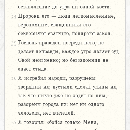
оставляющие до утра ни одной кости.
Пророки его – люди легкомысленные,
3:4
вероломные; священники его
оскверняют святыню, попирают закон.
Господь праведен посреди него, не
3:5
делает неправды, каждое утро являет суд
Свой неизменно; но беззаконник не
знает стыда.
Я истребил народы, разрушены
3:6
твердыни их; пустыми сделал улицы их,
так что никто уже не ходит по ним;
разорены города их: нет ни одного
человека, нет жителей.
Я говорил: «бойся только Меня,
3:7