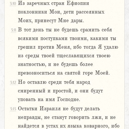
Из заречных стран Ефиопии
3:10
поклонники Мои, дети рассеянных
Моих, принесут Мне дары.
В тот день ты не будешь срамить себя
3:11
всякими поступками твоими, какими ты
грешил против Меня, ибо тогда Я удалю
из среды твоей тщеславящихся твоею
знатностью, и не будешь более
превозноситься на святой горе Моей.
Но оставлю среди тебя народ
3:12
смиренный и простой, и они будут
уповать на имя Господне.
Остатки Израиля не будут делать
3:13
неправды, не станут говорить лжи, и не
найдется в устах их языка коварного, ибо