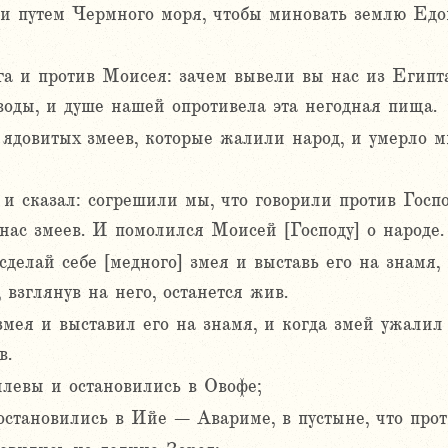
и путем Чермного моря, чтобы миновать землю Едо
а и против Моисея: зачем вывели вы нас из Египта,
воды, и душе нашей опротивела эта негодная пища.
 ядовитых змеев, которые жалили народ, и умерло м
 сказал: согрешили мы, что говорили против Госпо
 нас змеев. И помолился Моисей [Господу] о народе.
делай себе [медного] змея и выставь его на знамя,
 взглянув на него, останется жив.
мея и выставил его на знамя, и когда змей ужалил ч
в.
левы и остановились в Овофе;
остановились в Ийе – Авариме, в пустыне, что прот