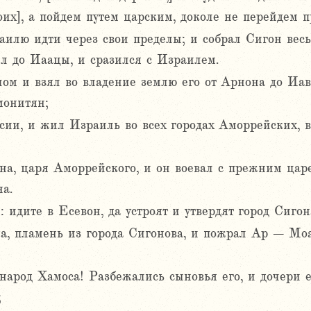
оих], а пойдем путем царским, доколе не перейдем п
илю идти через свои пределы; и собрал Сигон весь
л до Иаацы, и сразился с Израилем.
ом и взял во владение землю его от Арнона до Иав
монитян;
сии, и жил Израиль во всех городах Аморрейских, в
на, царя Аморрейского, и он воевал с прежним цар
а.
: идите в Есевон, да устроят и утвердят город Сигон
на, пламень из города Сигонова, и пожрал Ар – Мо
, народ Хамоса! Разбежались сыновья его, и дочери
;