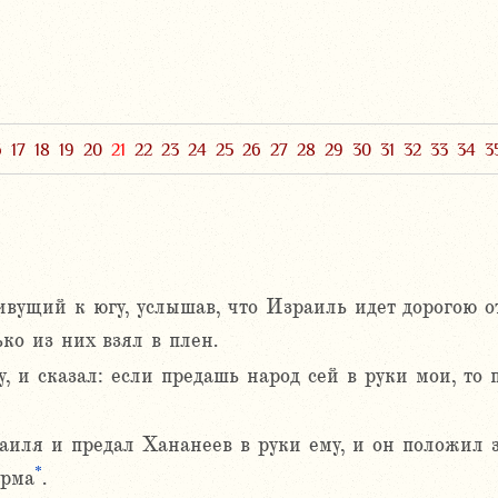
6
17
18
19
20
21
22
23
24
25
26
27
28
29
30
31
32
33
34
3
вущий к югу, услышав, что Израиль идет дорогою о
ко из них взял в плен.
, и сказал: если предашь народ сей в руки мои, то 
аиля и предал Хананеев в руки ему, и он положил з
*
орма
.