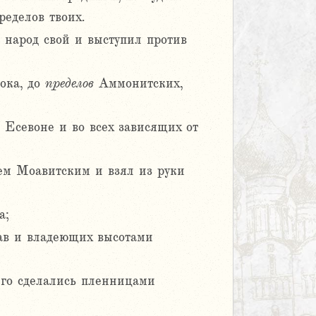
ределов твоих.
 народ свой и выступил против
ока, до
пределов
Аммонитских,
 Есевоне и во всех зависящих от
ем Моавитским и взял из руки
а;
ав и владеющих высотами
 его сделались пленницами