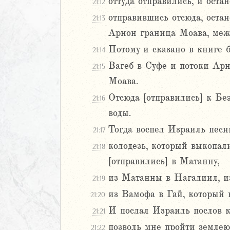
9
оттуда отправились, и оста
21:12
20
отправившись отсюда, остан
21:13
1
Арнон граница Моава, меж
22
Потому и сказано в книге 
21:14
23
24
Вагеб в Суфе и потоки Арн
21:15
25
Моава.
26
Отсюда [отправились] к Бе
21:16
27
воды.
28
29
Тогда воспел Израиль песнь
21:17
30
колодезь, который выкопал
21:18
1
[отправились] в Матанну,
32
из Матанны в Нагалиил, и
21:19
33
34
из Вамофа в Гай, который
21:20
35
И послал Израиль послов к
21:21
36
позволь мне пройти землею 
21:22