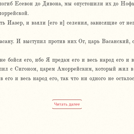
погиб Есевон до Дивона, мы опустошили их до Нофы
оррейской.
ь Иазер, и взяли [его и] селения, зависящие от не
сану. И выступил против них Ог, царь Васанский, с
е бойся его, ибо Я предам его и весь народ его и в
упил с Сигоном, царем Аморрейским, который жил в
 его и весь народ его, так что ни одного не остало
Читать далее