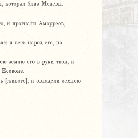
, которая близ Медевы.
го, и прогнали Аморреев,
ам и весь народ его, на
сю землю его в руки твои, и
 Есевоне.
сь [живого], и овладели землею