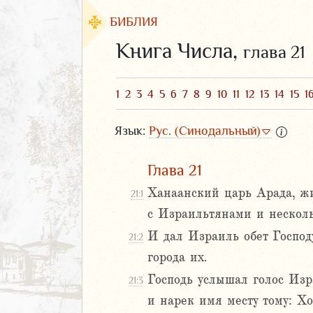
БИБЛИЯ
Книга Числа,
глава 21
1
2
3
4
5
6
7
8
9
10
11
12
13
14
15
1
Язык:
Рус. (Синодальный)
Глава 21
Ханаанский царь Арада, жи
21:1
с Израильтянами и несколь
ЗАВЕТ
И дал Израиль обет Господу
21:2
города их.
Господь услышал голос Изр
21:3
и нарек имя месту тому: Х