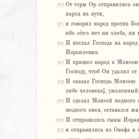
От горы Ор отправились он
21:4
2
народ на пути,
3
4
и говорил народ против Бог
21:5
5
ибо
здесь
нет ни хлеба, ни 
6
И послал Господь на народ
21:6
Израилевых.
8
9
И пришел народ к Моисею и
21:7
0
Господу, чтоб Он удалил от
1
И сказал Господь Моисею: с
21:8
2
либо человека], ужаленный,
3
4
И сделал Моисей медного з
21:9
5
медного змея, оставался жи
6
И отправились сыны Израи
21:10
7
и отправились из Овофа и 
21:11
8