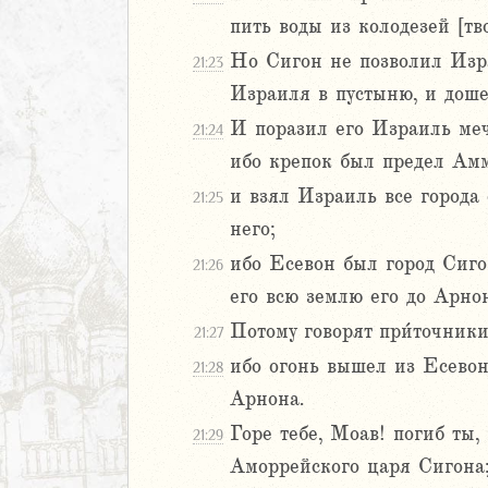
аконие
пить воды из колодезей [тв
Навин
Израилевы
Но Сигон не позволил Изра
21:23
Израиля в пустыню, и доше
ств
И поразил его Израиль меч
21:24
рств
ибо крепок был предел Ам
рств
рств
и взял Израиль все города 
21:25
ралипоменон
него;
ралипоменон
ибо Есевон был город Сиго
21:26
его всю землю его до Арнон
я
дры
Потому говорят при́точники
21:27
ибо огонь вышел из Есево
21:28
ь
Арнона.
Горе тебе, Моав! погиб ты
21:29
ирь
Аморрейского царя Сигона