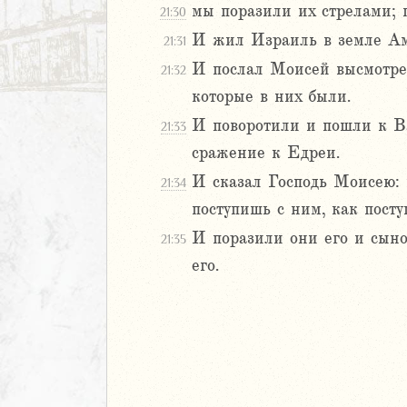
мы поразили их стрелами; 
21:30
иаст
И жил Израиль в земле Ам
21:31
Песней
И послал Моисей высмотрет
21:32
рость
а
которые в них были.
И поворотили и пошли к Ва
21:33
сражение к Едреи.
ия
И сказал Господь Моисею: н
21:34
еремии
ие Иеремии
поступишь с ним, как пост
И поразили они его и сынов
21:35
иль
его.
л