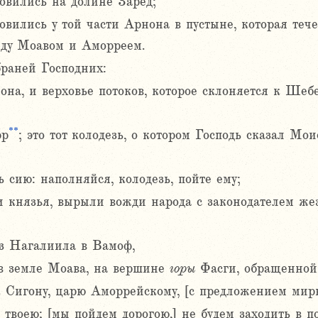
новились на долине Заред;
овились у той части Арнона в пустыне, которая теч
ду Моавом и Аморреем.
браней Господних:
она, и верховье потоков, которое склоняется к Шеб
**
эр
; это тот колодезь, о котором Господь сказал Мо
 сию: наполняйся, колодезь, пойте ему;
и князья, вырыли вожди народа с законодателем же
з Нагалиила в Вамоф,
 в земле Моава, на вершине
горы
Фасги, обращенной
 Сигону, царю Аморрейскому, [с предложением мирн
твоею; [мы пойдем дорогою,] не будем заходить в п