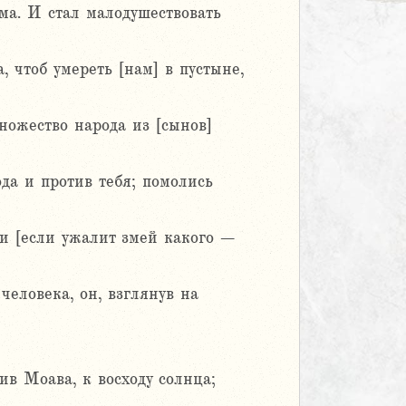
ма. И стал малодушествовать
 чтоб умереть [нам] в пустыне,
ножество народа из [сынов]
да и против тебя; помолись
 и [если ужалит змей какого –
еловека, он, взглянув на
ив Моава, к восходу солнца;