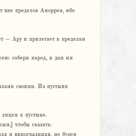
ет вне пределов Аморрея, ибо
ет – Ару и прилегает к пределам
исею: собери народ, и дам им
злами своими. Из пустыни
 лицем к пустыне.
ым,] чтобы сказать:
оля и виноградники, не будем