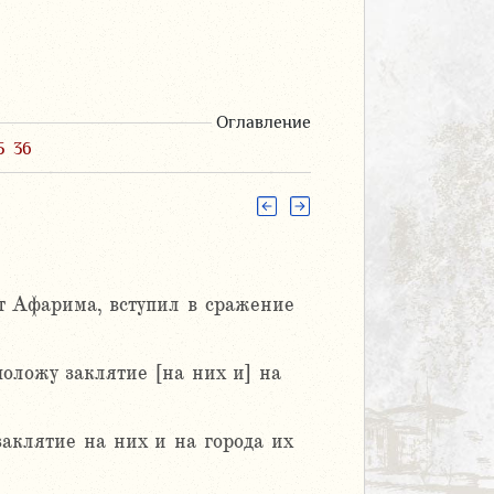
Оглавление
5
36
т Афарима, вступил в сражение
положу заклятие [на них и] на
аклятие на них и на города их