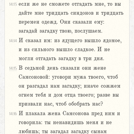
если же не сможете отгадать мне, то вы
14:13
дайте мне тридцать синдонов и тридцать
перемен одежд. Они сказали ему:
загадай загадку твою, послушаем.
И сказал им: из ядущего вышло ядомое,
14:14
и из сильного вышло сладкое. И не
могли отгадать загадку в три дня.
В седьмой день сказали они жене
14:15
Самсоновой: уговори мужа твоего, чтоб
он разгадал нам загадку; иначе сожжем
огнем тебя и дом отца твоего; разве вы
призвали нас, чтоб обобрать нас?
И плакала жена Самсонова пред ним и
14:16
говорила: ты ненавидишь меня и не
любишь; ты загадал загадку сынам