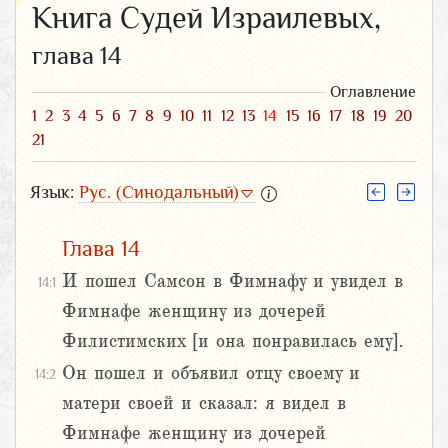
Книга Судей Израилевых,
глава 14
Оглавление
1
2
3
4
5
6
7
8
9
10
11
12
13
14
15
16
17
18
19
20
21
Язык:
Рус. (Синодальный)
Глава 14
И пошел Самсон в Фимнафу и увидел в
14:1
Фимнафе женщину из дочерей
Филистимских [и она понравилась ему].
Он пошел и объявил отцу своему и
14:2
матери своей и сказал: я видел в
Фимнафе женщину из дочерей