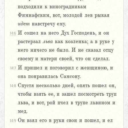
подходили к виноградникам
Фимнафским, вот, молодой лев рыкая
идет
навстречу ему.
И сошел на него Дух Господень, и он
14:6
растерзал
льва
как козленка; а в руке у
него ничего не было. И не сказал отцу
своему и матери своей, что он сделал.
И пришел и поговорил с женщиною, и
14:7
она понравилась Самсону.
Спустя несколько дней, опять пошел он,
14:8
чтобы взять ее, и зашел посмотреть труп
льва, и вот, рой пчел в трупе львином и
мед.
Он взял его в руки свои и пошел, и ел
14:9