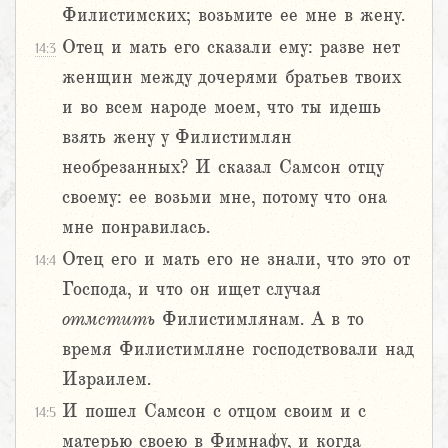
Филистимских; возьмите ее мне в жену.
Отец и мать его сказали ему: разве нет
14:3
женщин между дочерями братьев твоих
и во всем народе моем, что ты идешь
взять жену у Филистимлян
необрезанных? И сказал Самсон отцу
своему: ее возьми мне, потому что она
мне понравилась.
Отец его и мать его не знали, что это от
14:4
Господа, и что он ищет случая
отмстить
Филистимлянам. А в то
время Филистимляне господствовали над
Израилем.
И пошел Самсон с отцом своим и с
14:5
матерью своею в Фимнафу, и когда