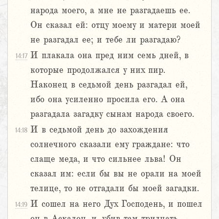
народа моего, а мне не разгадаешь ее.
Он сказал ей: отцу моему и матери моей
не разгадал ее; и тебе ли разгадаю?
И плакала она пред ним семь дней, в
14:17
которые продолжался у них пир.
Наконец в седьмой день разгадал ей,
ибо она усиленно просила его. А она
разгадала загадку сынам народа своего.
И в седьмой день до захождения
14:18
солнечного сказали ему граждане: что
слаще меда, и что сильнее льва! Он
сказал им: если бы вы не орали на моей
телице, то не отгадали бы моей загадки.
И сошел на него Дух Господень, и пошел
14:19
он в Аскалон, и, убив там тридцать