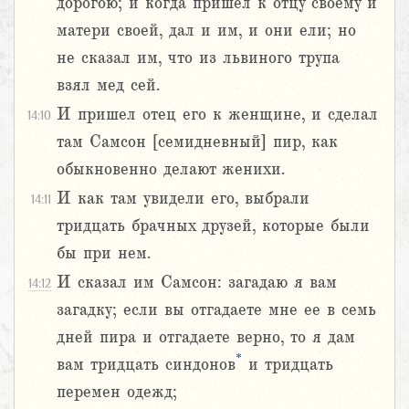
дорогою; и когда пришел к отцу своему и
матери своей, дал и им, и они ели; но
не сказал им, что из львиного трупа
взял мед сей.
И пришел отец его к женщине, и сделал
14:10
там Самсон [семидневный] пир, как
обыкновенно делают женихи.
И как там увидели его, выбрали
14:11
тридцать брачных друзей, которые были
бы при нем.
И сказал им Самсон: загадаю я вам
14:12
загадку; если вы отгадаете мне ее в семь
дней пира и отгадаете верно, то я дам
*
вам тридцать синдонов
и тридцать
перемен одежд;