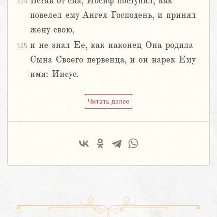
Встав от сна, Иосиф поступил, как
1:24
повелел ему Ангел Господень, и принял
жену свою,
и не знал Ее, как наконец Она родила
1:25
Сына Своего первенца, и он нарек Ему
имя: Иисус.
Читать далее