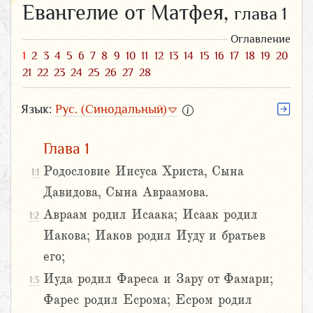
Евангелие от Матфея,
глава 1
Оглавление
1
2
3
4
5
6
7
8
9
10
11
12
13
14
15
16
17
18
19
20
21
22
23
24
25
26
27
28
Язык:
Рус. (Синодальный)
Глава 1
Родословие Иисуса Христа, Сына
1:1
Давидова, Сына Авраамова.
Авраам родил Исаака; Исаак родил
1:2
Иакова; Иаков родил Иуду и братьев
его;
Иуда родил Фареса и Зару от Фамари;
1:3
Фарес родил Есрома; Есром родил