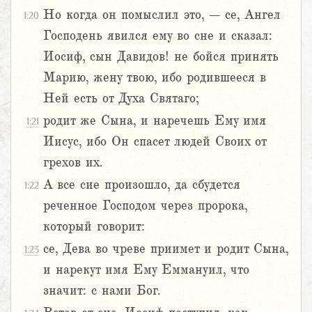
Но когда он помыслил это, – се, Ангел
1:20
Господень явился ему во сне и сказал:
Иосиф, сын Давидов! не бойся принять
Марию, жену твою, ибо родившееся в
Ней есть от Духа Святаго;
родит же Сына, и наречешь Ему имя
1:21
Иисус, ибо Он спасет людей Своих от
грехов их.
А все сие произошло, да сбудется
1:22
реченное Господом через пророка,
который говорит:
се, Дева во чреве приимет и родит Сына,
1:23
и нарекут имя Ему Еммануил, что
значит: с нами Бог.