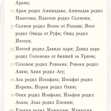
Арама;
Арам родил Аминадава; Аминадав родил
1:4
Наассона; Наассон родил Салмона;
Салмон родил Вооза от Рахавы; Вооз
1:5
родил Овида от Руфи; Овид родил
Иессея;
Иессей родил Давида царя; Давид царь
1:6
родил Соломона от бывшей за Уриею;
Соломон родил Ровоама; Ровоам родил
1:7
Авию; Авия родил Асу;
Аса родил Иосафата; Иосафат родил
1:8
Иорама; Иорам родил Озию;
Озия родил Иоафама; Иоафам родил
1:9
Ахаза; Ахаз родил Езекию;
Езекия родил Манассию; Манассия
1:10