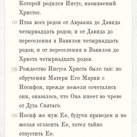
Которой родился Иисус, называемый
Христос.
Итак всех родов от Авраама до Давида
1:17
четырнадцать родов; и от Давида до
переселения в Вавилон четырнадцать
родов; и от переселения в Вавилон до
Христа четырнадцать родов.
Рождество Иисуса Христа было так: по
1:18
обручении Матери Его Марии с
Иосифом, прежде нежели сочетались
они, оказалось, что Она имеет во чреве
от Духа Святаго.
Иосиф же муж Ее, будучи праведен и не
1:19
желая огласить Ее, хотел тайно
отпустить Ее.