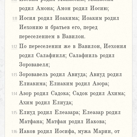
родил Амона; Амон родил Иосию;
Иосия родил Иоакима; Иоаким родил
1:11
Иехонию и братьев его, перед
переселением в Вавилон.
По переселении же в Вавилон, Иехония
1:12
родил Салафииля; Салафииль родил
Зоровавеля;
Зоровавель родил Авиуда; Авиуд родил
1:13
Елиакима; Елиаким родил Азора;
Азор родил Садока; Садок родил Ахима;
1:14
Ахим родил Елиуда;
Елиуд родил Елеазара; Елеазар родил
1:15
Матфана; Матфан родил Иакова;
Иаков родил Иосифа, мужа Марии, от
1:16