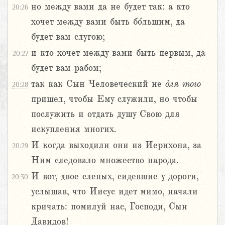
но между вами да не будет так: а кто
20:26
хочет между вами быть бо́льшим, да
будет вам слугою;
и кто хочет между вами быть первым, да
20:27
будет вам рабом;
так как Сын Человеческий не
для
того
20:28
пришел, чтобы Ему служили, но чтобы
послужить и отдать душу Свою для
искупления многих.
И когда выходили они из Иерихона, за
20:29
Ним следовало множество народа.
И вот, двое слепых, сидевшие у дороги,
20:30
услышав, что Иисус идет мимо, начали
кричать: помилуй нас, Господи, Сын
Давидов!