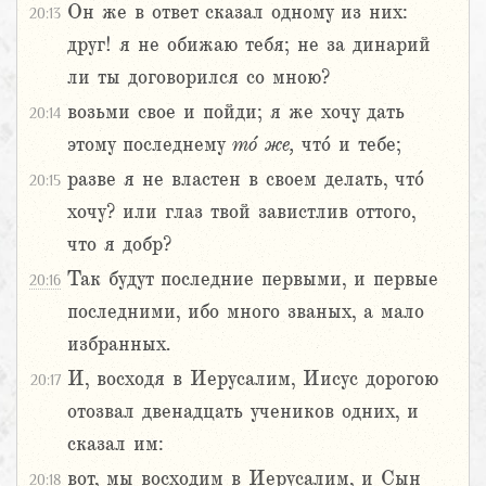
Он же в ответ сказал одному из них:
20:13
друг! я не обижаю тебя; не за динарий
ли ты договорился со мною?
возьми свое и пойди; я же хочу дать
20:14
этому последнему
то́
же,
что́ и тебе;
разве я не властен в своем делать, что́
20:15
хочу? или глаз твой завистлив оттого,
что я добр?
Так будут последние первыми, и первые
20:16
последними, ибо много званых, а мало
избранных.
И, восходя в Иерусалим, Иисус дорогою
20:17
отозвал двенадцать учеников одних, и
сказал им:
вот, мы восходим в Иерусалим, и Сын
20:18