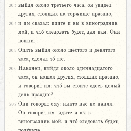
выйдя около третьего часа, он увидел
20:3
других, стоящих на торжище праздно,
и им сказал: идите и вы в виноградник
20:4
мой, и что́ следовать будет, дам вам. Они
пошли.
Опять выйдя около шестого и девятого
20:5
часа, сделал то́ же.
Наконец, выйдя около одиннадцатого
20:6
часа, он нашел других, стоящих праздно,
и говорит им: что́ вы стоите здесь целый
день праздно?
Они говорят ему: никто нас не нанял.
20:7
Он говорит им: идите и вы в
виноградник мой, и что́ следовать будет,
полу́чите.