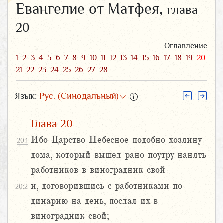
Евангелие от Матфея,
глава
20
Оглавление
1
2
3
4
5
6
7
8
9
10
11
12
13
14
15
16
17
18
19
20
21
22
23
24
25
26
27
28
Язык:
Рус. (Синодальный)
Глава 20
Ибо Царство Небесное подобно хозяину
20:1
дома, который вышел рано поутру нанять
работников в виноградник свой
и, договорившись с работниками по
20:2
динарию на день, послал их в
виноградник свой;