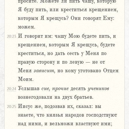
просите. Можете ли пить чашу, которую
Я буду пить, или креститься крещением,
которым Я крещусь? Они говорят Ему:
можем.
И говорит им: чашу Мою будете пить, и
20:23
крещением, которым Я крещусь, будете
креститься, но дать сесть у Меня по
правую сторону и по левую – не от
Меня
зависит,
но кому уготовано Отцем
Моим.
Услышав
сие,
прочие
десять
учеников
20:24
вознегодовали на двух братьев.
Иисус же, подозвав их, сказал: вы
20:25
знаете, что князья народов господствуют
над ними, и вельможи властвуют ими;