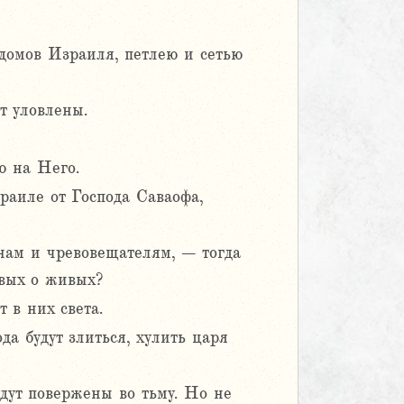
домов Израиля, петлею и сетью
ут уловлены.
ю на Него.
раиле от Господа Саваофа,
нам и чревовещателям, – тогда
твых о живых?
 в них света.
да будут злиться, хулить царя
удут повержены во тьму. Но не