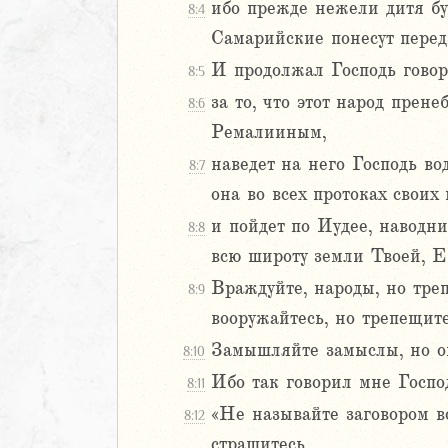
ибо прежде нежели дитя бу
8:4
Навин
Самарийские понесут пере
Израилевы
И продолжал Господь говор
8:5
ств
за то, что этот народ пре
8:6
рств
Ремалииным,
рств
наведет на него Господь в
8:7
рств
она во всех протоках своих 
ралипоменон
ралипоменон
и пойдет по Иудее, наводни
8:8
всю широту земли Твоей, 
я
Враждуйте, народы, но тре
8:9
дры
вооружайтесь, но трепещите
ь
Замышляйте замыслы, но они
8:10
Ибо так говорил мне Госпо
8:11
ирь
«Не называйте заговором все
8:12
страшитесь.