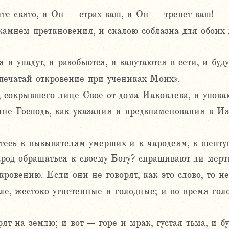
те свято, и Он – страх ваш, и Он – трепет ваш!
амнем преткновения, и скалою соблазна для обоих 
 и упадут, и разобьются, и запутаются в сети, и буд
апечатай откровение при учениках Моих».
, сокрывшего лице Свое от дома Иаковлева, и упова
мне Господь, как указания и предзнаменования в Из
итесь к вызывателям умерших и к чародеям, к шепту
арод обращаться к своему Богу? спрашивают ли мер
кровению. Если они не говорят, как это слово, то нет
ле, жестоко угнетенные и голодные; и во время голо
рят на землю; и вот – горе и мрак, густая тьма, и б