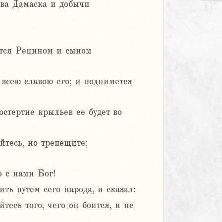
тва Дамаска и добычи
ается Рецином и сыном
всею славою его; и поднимется
остертие крыльев ее будет во
йтесь, но трепещите;
о с нами Бог!
ть путем сего народа, и сказал:
тесь того, чего он боится, и не