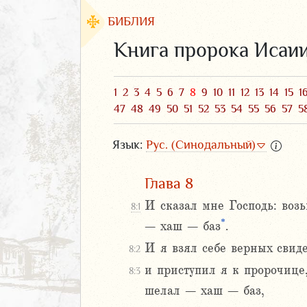
БИБЛИЯ
Книга пророка Исаи
1
2
3
4
5
6
7
8
9
10
11
12
13
14
15
1
47
48
49
50
51
52
53
54
55
56
57
5
Язык:
Рус. (Синодальный)
Глава 8
И сказал мне Господь: воз
8:1
ЗАВЕТ
*
– хаш – баз
.
И я взял себе верных сви
8:2
и приступил я к пророчице
8:3
шелал – хаш – баз,
аконие