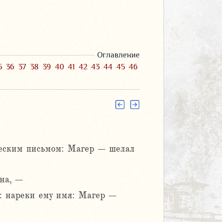
Оглавление
5
36
37
38
39
40
41
42
43
44
45
46
ческим письмом: Магер – шелал
на, –
ь: нареки ему имя: Магер –