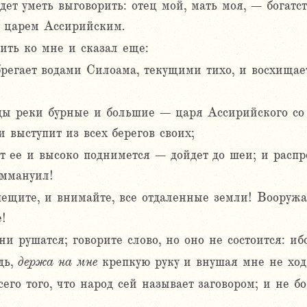
дет уметь выговорить: отец мой, мать моя, – богатс
д царем Ассирийским.
ить ко мне и сказал еще:
небрегает водами Силоама, текущими тихо, и восхищ
оды реки бурные и большие – царя Ассирийского со 
и выступит из всех берегов своих;
т ее и высоко поднимется – дойдет до шеи; и распр
Еммануил!
пещите, и внимайте, все отдаленные земли! Вооружа
!
 рушатся; говорите слово, но оно не состоится: иб
дь,
держа
на
мне
крепкую руку и внушая мне не ходи
го того, что народ сей называет заговором; и не бой