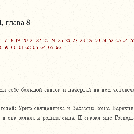
и,
глава 8
6
17
18
19
20
21
22
23
24
25
26
27
28
29
30
31
32
33
34
3
8
59
60
61
62
63
64
65
66
ьми себе большой свиток и начертай на нем челове
детелей: Урию священника и Захарию, сына Варахии
, и она зачала и родила сына. И сказал мне Господ