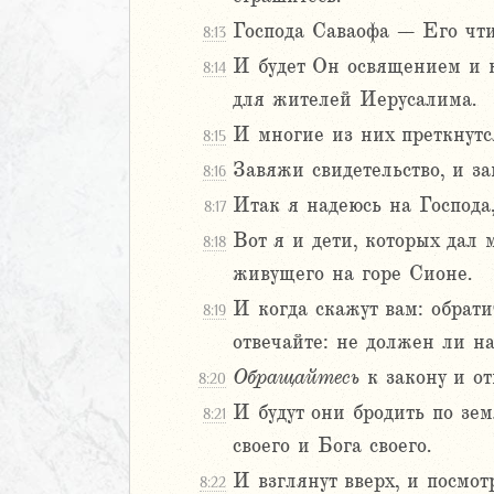
иаст
Господа Саваофа – Его чти
8:13
Песней
И будет Он освящением и к
8:14
рость
для жителей Иерусалима.
а
И многие из них преткнутся
8:15
Завяжи свидетельство, и з
8:16
Итак я надеюсь на Господа
8:17
2
Вот я и дети, которых дал 
8:18
3
живущего на горе Сионе.
4
5
И когда скажут вам: обрат
8:19
6
отвечайте: не должен ли н
Обращайтесь
к закону и от
8:20
8
И будут они бродить по зем
9
8:21
0
своего и Бога своего.
1
И взглянут вверх, и посмот
8:22