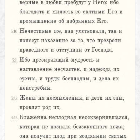
верные в любви пребудут у Него; ибо
благодать и милость со святыми Его и
промышление об избранных Его.
Нечестивые же, как умствовали, так и
3:10
понесут наказание за то, что презрели
праведного и отступили от Господа.
Ибо презирающий мудрость и
3:11
наставление несчастен, и надежда их
суетна, и труды бесплодны, и дела их
непотребны.
Жены их несмысленны, и дети их злы,
3:12
проклят род их.
Блаженна неплодная неосквернившаяся,
3:13
которая не познала беззаконного ложа;
она получит плод при воздаянии святых