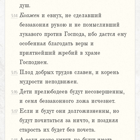
душ.
Блажен
и евнух, не сделавший
3:14
беззакония рукою и не помысливший
лукавого против Господа, ибо дастся ему
особенная благодать веры и
приятнейший жребий в храме
Господнем.
Плод добрых трудов славен, и корень
3:15
мудрости неподвижен.
Дети прелюбодеев будут несовершенны,
3:16
и семя беззаконного ложа исчезнет.
Если и будут они долгожизненны, но
3:17
будут почитаться за ничто, и поздняя
старость их будет без почета.
А если скоро умрут, не будут иметь