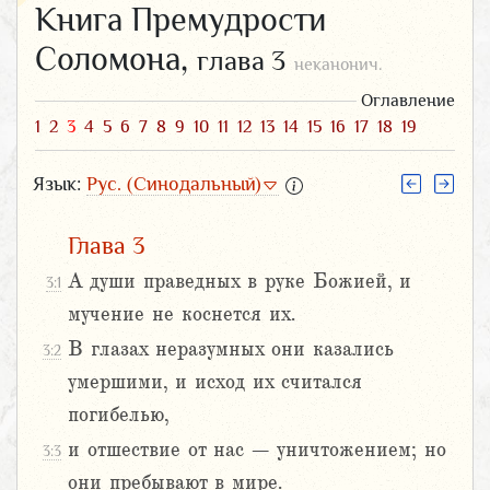
Книга Премудрости
Соломона,
глава 3
неканонич.
Оглавление
1
2
3
4
5
6
7
8
9
10
11
12
13
14
15
16
17
18
19
Язык:
Рус. (Синодальный)
Глава 3
А души праведных в руке Божией, и
3:1
мучение не коснется их.
В глазах неразумных они казались
3:2
умершими, и исход их считался
погибелью,
и отшествие от нас – уничтожением; но
3:3
они пребывают в мире.