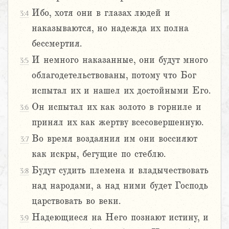
Ибо, хотя они в глазах людей и
3:4
наказываются, но надежда их полна
бессмертия.
И немного наказанные, они будут много
3:5
облагодетельствованы, потому что Бог
испытал их и нашел их достойными Его.
Он испытал их как золото в горниле и
3:6
принял их как жертву всесовершенную.
Во время воздаяния им они воссияют
3:7
как искры, бегущие по стеблю.
Будут судить племена и владычествовать
3:8
над народами, а над ними будет Господь
царствовать во веки.
Надеющиеся на Него познают истину, и
3:9