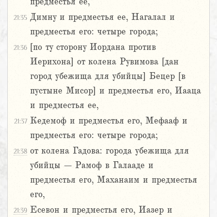
предместья ее,
Димну и предместья ее, Нагалал и
21:35
предместья его: четыре города;
[по ту сторону Иордана против
21:36
Иерихона] от колена Рувимова [дан
город убежища для убийцы] Бецер [в
пустыне Мисор] и предместья его, Иааца
и предместья ее,
Кедемоф и предместья его, Мефааф и
21:37
предместья его: четыре города;
от колена Гадова: города убежища для
21:38
убийцы – Рамоф в Галааде и
предместья его, Маханаим и предместья
его,
Есевон и предместья его, Иазер и
21:39