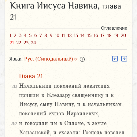
Книга Иисуса Навина,
глава
21
Оглавление
1
2
3
4
5
6
7
8
9
10
11
12
13
14
15
16
17
18
19
20
21
22
23
24
Язык:
Рус. (Синодальный)
Глава 21
Начальники поколений левитских
21:1
пришли к Елеазару священнику и к
Иисусу, сыну Навину, и к начальникам
поколений сынов Израилевых,
и говорили им в Силоме, в земле
21:2
Ханаанской, и сказали: Господь повелел