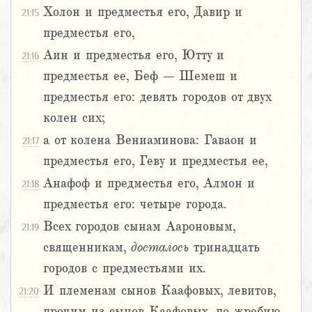
Холон и предместья его, Давир и
21:15
предместья его,
Аин и предместья его, Ютту и
21:16
предместья ее, Беф – Шемеш и
предместья его: девять городов от двух
колен сих;
а от колена Вениаминова: Гаваон и
21:17
предместья его, Геву и предместья ее,
Анафоф и предместья его, Алмон и
21:18
предместья его: четыре города.
Всех городов сынам Аароновым,
21:19
священникам,
досталось
тринадцать
городов с предместьями их.
И племенам сынов Каафовых, левитов,
21:20
прочим из сынов Каафовых, по жребию