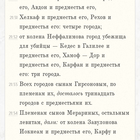
его, Авдон и предместья его,
Хелкаф и предместья его, Рехов и
21:31
предместья его: четыре города;
от колена Неффалимова город убежища
21:32
для убийцы – Кедес в Галилее и
предместья его, Хамоф – Дор и
предместья его, Карфан и предместья
его: три города.
Всех городов сынам Гирсоновым, по
21:33
племенам их,
досталось
тринадцать
городов с предместьями их.
Племенам сынов Мерариных, остальным
21:34
левитам,
дали:
от колена Завулонова
Иокнеам и предместья его, Карфу и