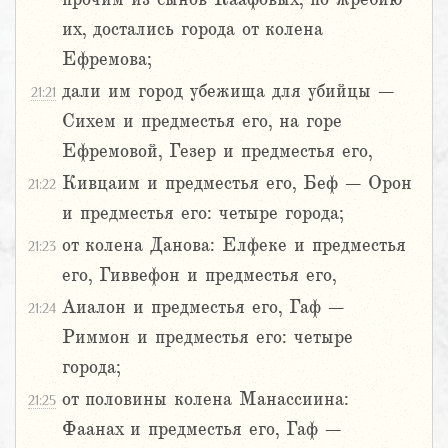
их, достались города от колена
Ефремова;
дали им город убежища для убийцы –
21:21
Сихем и предместья его, на горе
Ефремовой, Гезер и предместья его,
Кивцаим и предместья его, Беф – Орон
21:22
и предместья его: четыре города;
от колена Данова: Елфеке и предместья
21:23
его, Гиввефон и предместья его,
Аиалон и предместья его, Гаф –
21:24
Риммон и предместья его: четыре
города;
от половины колена Манассиина:
21:25
Фаанах и предместья его, Гаф –