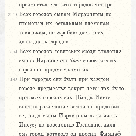
предместья его: всех городов четыре.
Всех городов сынам Мерариным по
21:40
племенам их, остальным племенам
левитским, по жребию досталось
двенадцать городов.
Всех городов левитских среди владения
21:41
сынов Израилевых
было
сорок восемь
городов с предместьями их.
При городах сих были при каждом
21:42
городе предместья вокруг него: так было
при всех городах сих. [Когда Иисус
кончил разделение земли по пределам
ее, тогда сыны Израилевы дали часть
Иисусу по повелению Господню, дали
ему город, которого он просил, Фимнаф