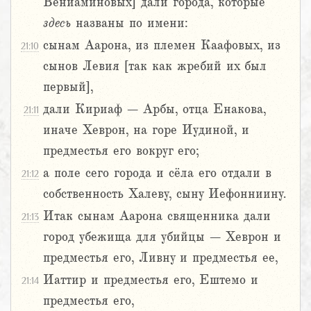
Вениаминовых] дали города, которые
здесь
названы по имени:
сынам Аарона, из племен Каафовых, из
21:10
сынов Левия [так как жребий их был
первый],
дали Кириаф – Арбы, отца Енакова,
21:11
иначе Хеврон, на горе Иудиной, и
предместья его вокруг его;
а поле сего города и сёла его отдали в
21:12
собственность Халеву, сыну Иефонниину.
Итак сынам Аарона священника дали
21:13
город убежища для убийцы – Хеврон и
предместья его, Ливну и предместья ее,
Иаттир и предместья его, Ештемо и
21:14
предместья его,