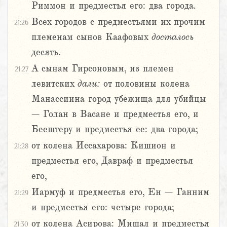
Риммон и предместья его: два города.
Всех городов с предместьями их прочим
21:26
племенам сынов Каафовых
досталось
десять.
А сынам Гирсоновым, из племен
21:27
левитских
дали:
от половины колена
Манассиина город убежища для убийцы
– Голан в Васане и предместья его, и
Беештеру и предместья ее: два города;
от колена Иссахарова: Кишион и
21:28
предместья его, Давраф и предместья
его,
Иармуф и предместья его, Ен – Ганним
21:29
и предместья его: четыре города;
от колена Асирова: Мишал и предместья
21:30