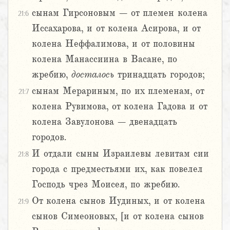
сынам Гирсоновым – от племен колена
21:6
Иссахарова, и от колена Асирова, и от
колена Неффалимова, и от половины
колена Манассиина в Васане, по
жребию,
досталось
тринадцать городов;
сынам Мерариным, по их племенам, от
21:7
колена Рувимова, от колена Гадова и от
колена Завулонова – двенадцать
городов.
И отдали сыны Израилевы левитам сии
21:8
города с предместьями их, как повелел
Господь чрез Моисея, по жребию.
От колена сынов Иудиных, и от колена
21:9
сынов Симеоновых, [и от колена сынов