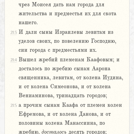
чрез Моисея дать нам города для
жительства и предместья их для скота
нашего.
И дали сыны Израилевы левитам из
21:3
уделов своих, по повелению Господню,
сии города с предместьями их.
Вышел жребий племенам Каафовым; и
21:4
досталось по жребию сынам Аарона
священника, левитам, от колена Иудина,
и от колена Симеонова, и от колена
Вениаминова, тринадцать городов;
а прочим сынам Каафа от племен колен
21:5
Ефремова, и от колена Данова, и от
половины колена Манассиина, по
жребию,
досталось
десять городов;