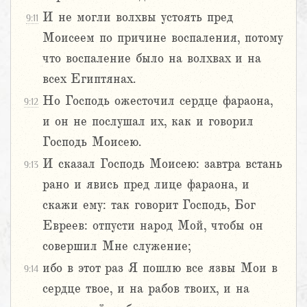
И не могли волхвы устоять пред
9:11
Моисеем по причине воспаления, потому
что воспаление было на волхвах и на
всех Египтянах.
Но Господь ожесточил сердце фараона,
9:12
и он не послушал их, как и говорил
Господь Моисею.
И сказал Господь Моисею: завтра встань
9:13
рано и явись пред лице фараона, и
скажи ему: так говорит Господь, Бог
Евреев: отпусти народ Мой, чтобы он
совершил Мне служение;
ибо в этот раз Я пошлю все язвы Мои в
9:14
сердце твое, и на рабов твоих, и на