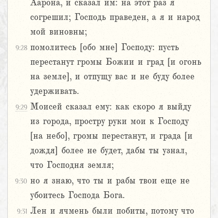
Аарона, и сказал им: на этот раз я
согрешил; Господь праведен, а я и народ
мой виновны;
помолитесь [обо мне] Господу: пусть
9:28
перестанут громы Божии и град [и огонь
на земле], и отпущу вас и не буду более
удерживать.
Моисей сказал ему: как скоро я выйду
9:29
из города, простру руки мои к Господу
[на небо], громы перестанут, и града [и
дождя] более не будет, дабы ты узнал,
что Господня земля;
но я знаю, что ты и рабы твои еще не
9:30
убоитесь Господа Бога.
Лен и ячмень были побиты, потому что
9:31