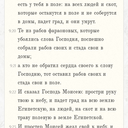
есть у тебя в поле: на всех людей и скот,
которые останутся в поле и не соберутся
в домы, падет град, и они умрут.
Те из рабов фараоновых, которые
9:20
убоялись слова Господня, поспешно
собрали рабов своих и стада свои в
домы;
а кто не обратил сердца своего к слову
9:21
Господню, тот оставил рабов своих и
стада свои в поле.
И сказал Господь Моисею: простри руку
9:22
твою к небу, и падет град на всю землю
Египетскую, на людей, на скот и на всю
траву полевую в земле Египетской.
И простер Моисей жезл свой к небу, и
9:23