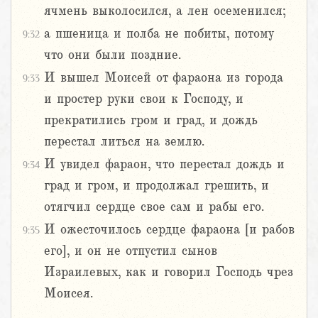
ячмень выколосился, а лен осеменился;
а пшеница и полба не побиты, потому
9:32
что они были поздние.
И вышел Моисей от фараона из города
9:33
и простер руки свои к Господу, и
прекратились гром и град, и дождь
перестал литься на землю.
И увидел фараон, что перестал дождь и
9:34
град и гром, и продолжал грешить, и
отягчил сердце свое сам и рабы его.
И ожесточилось сердце фараона [и рабов
9:35
его], и он не отпустил сынов
Израилевых, как и говорил Господь чрез
Моисея.