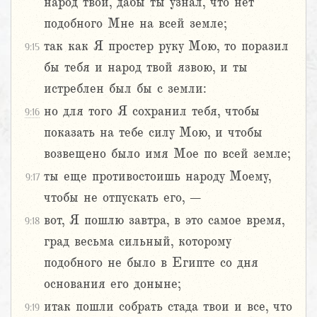
народ твой, дабы ты узнал, что нет
подобного Мне на всей земле;
так как Я простер руку Мою, то поразил
9:15
бы тебя и народ твой язвою, и ты
истреблен был бы с земли:
но для того Я сохранил тебя, чтобы
9:16
показать на тебе силу Мою, и чтобы
возвещено было имя Мое по всей земле;
ты еще противостоишь народу Моему,
9:17
чтобы не отпускать его, –
вот, Я пошлю завтра, в это самое время,
9:18
град весьма сильный, которому
подобного не было в Египте со дня
основания его доныне;
итак пошли собрать стада твои и все, что
9:19