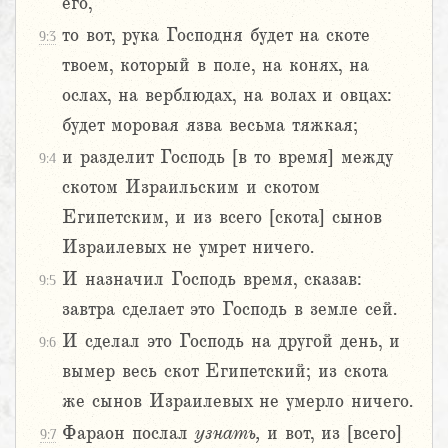
его,
то вот, рука Господня будет на скоте
9:3
твоем, который в поле, на конях, на
ослах, на верблюдах, на волах и овцах:
будет моровая язва весьма тяжкая;
и разделит Господь [в то время] между
9:4
скотом Израильским и скотом
Египетским, и из всего [скота] сынов
Израилевых не умрет ничего.
И назначил Господь время, сказав:
9:5
завтра сделает это Господь в земле сей.
И сделал это Господь на другой день, и
9:6
вымер весь скот Египетский; из скота
же сынов Израилевых не умерло ничего.
Фараон послал
узнать,
и вот, из [всего]
9:7