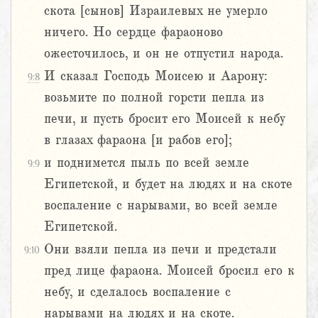
скота [сынов] Израилевых не умерло
ничего. Но сердце фараоново
ожесточилось, и он не отпустил народа.
И сказал Господь Моисею и Аарону:
9:8
возьмите по полной горсти пепла из
печи, и пусть бросит его Моисей к небу
в глазах фараона [и рабов его];
и поднимется пыль по всей земле
9:9
Египетской, и будет на людях и на скоте
воспаление с нарывами, во всей земле
Египетской.
Они взяли пепла из печи и предстали
9:10
пред лице фараона. Моисей бросил его к
небу, и сделалось воспаление с
нарывами на людях и на скоте.