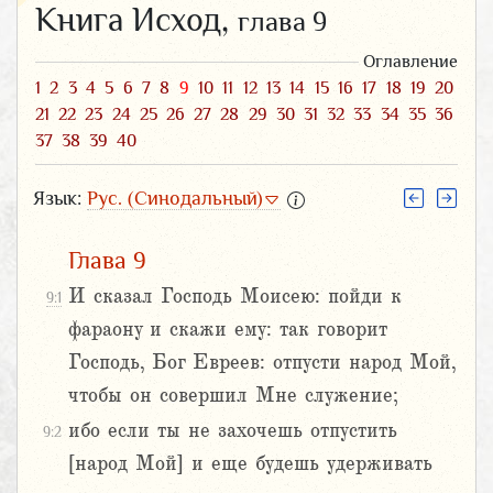
Книга Исход,
глава 9
Оглавление
1
2
3
4
5
6
7
8
9
10
11
12
13
14
15
16
17
18
19
20
21
22
23
24
25
26
27
28
29
30
31
32
33
34
35
36
37
38
39
40
Язык:
Рус. (Синодальный)
Глава 9
И сказал Господь Моисею: пойди к
9:1
фараону и скажи ему: так говорит
Господь, Бог Евреев: отпусти народ Мой,
чтобы он совершил Мне служение;
ибо если ты не захочешь отпустить
9:2
[народ Мой] и еще будешь удерживать