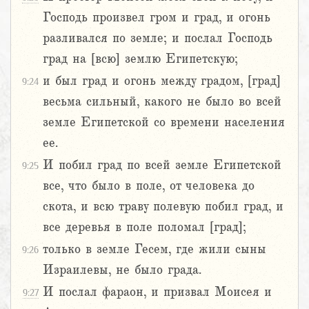
Господь произвел гром и град, и огонь
разливался по земле; и послал Господь
град на [всю] землю Египетскую;
и был град и огонь между градом, [град]
9:24
весьма сильный, какого не было во всей
земле Египетской со времени населения
ее.
И побил град по всей земле Египетской
9:25
все, что было в поле, от человека до
скота, и всю траву полевую побил град, и
все деревья в поле поломал [град];
только в земле Гесем, где жили сыны
9:26
Израилевы, не было града.
И послал фараон, и призвал Моисея и
9:27