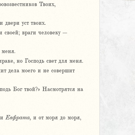
овозвестников Твоих,
и двери уст твоих.
и своей; враги человеку –
 меня.
мраке, но Господь свет для меня.
шит дела моего и не совершит
сподь Бог твой?» Насмотрятся на
ки
Евфрата,
и от моря до моря,