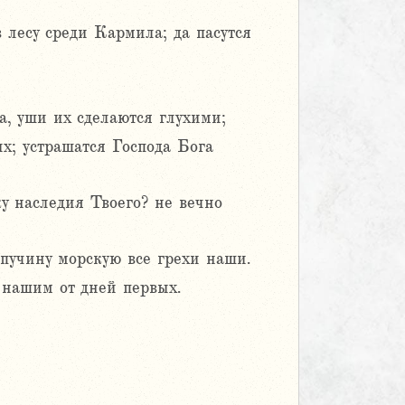
 лесу среди Кармила; да пасутся
а, уши их сделаются глухими;
их; устрашатся Господа Бога
у наследия Твоего? не вечно
пучину морскую все грехи наши.
 нашим от дней первых.