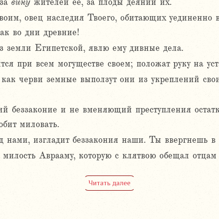
 за
вину
жителей ее, за плоды деяний их.
оим, овец наследия Твоего, обитающих уединенно в
ак во дни древние!
из земли Египетской, явлю ему дивные дела.
тся при всем могуществе своем; положат руку на уст
, как черви земные выползут они из укреплений сво
й беззаконие и не вменяющий преступления остатк
юбит миловать.
д нами, изгладит беззакония наши. Ты ввергнешь в 
 милость Аврааму, которую с клятвою обещал отцам
Читать далее