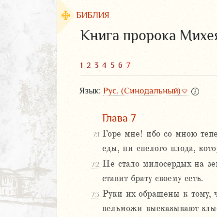
БИБЛИЯ
Книга пророка Михе
1
2
3
4
5
6
7
Язык:
Рус. (Синодальный)
Глава 7
Горе мне! ибо со мною тепе
7:1
еды, ни спелого плода, кот
ЗАВЕТ
Не стало милосердых на зе
7:2
ставит брату своему сеть.
Руки их обращены к тому, ч
7:3
вельможи высказывают злые
аконие