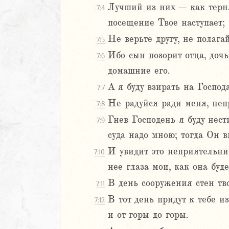
Лучший из них – как терн,
7:4
Навин
посещение Твое наступает; 
Израилевы
Не верьте другу, не полага
7:5
ств
Ибо сын позорит отца, дочь
7:6
рств
домашние его.
рств
А я буду взирать на Господ
7:7
рств
ралипоменон
Не радуйся ради меня, непр
7:8
ралипоменон
Гнев Господень я буду нес
7:9
суда надо мною; тогда Он в
я
И увидит это неприятельни
дры
7:10
нее глаза мои, как она буд
ь
В день сооружения стен тво
7:11
В тот день придут к тебе 
7:12
ирь
и от горы до горы.