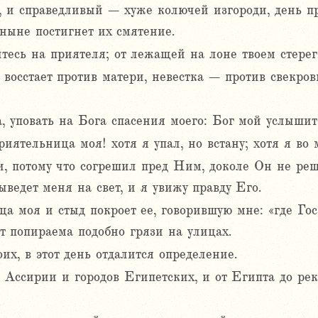
 и справедливый – хуже колючей изгороди, день пр
ныне постигнет их смятение.
йтесь на приятеля; от лежащей на лоне твоем стерег
 восстает против матери, невестка – против свекров
а, уповать на Бога спасения моего: Бог мой услышит
иятельница моя! хотя я упал, но встану; хотя я во 
ти, потому что согрешил пред Ним, доколе Он не ре
ыведет меня на свет, и я увижу правду Его.
ца моя и стыд покроет ее, говорившую мне: «где Го
ет попираема подобно грязи на улицах.
их, в этот день отдалится определение.
из Ассирии и городов Египетских, и от Египта до ре