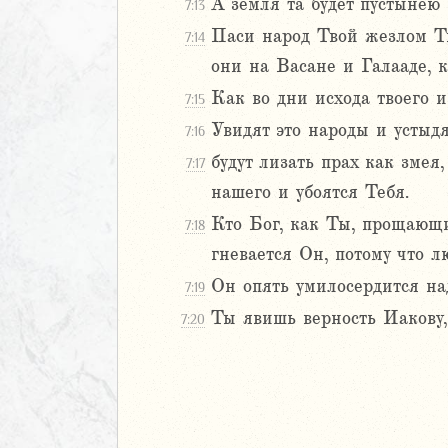
А земля та будет пустынею
7:13
иаст
Паси народ Твой жезлом Тв
7:14
Песней
они на Васане и Галааде, к
рость
Как во дни исхода твоего 
а
7:15
Увидят это народы и устыдя
7:16
будут лизать прах как змея
7:17
ия
нашего и убоятся Тебя.
еремии
Кто Бог, как Ты, прощающи
ие Иеремии
7:18
гневается Он, потому что л
иль
Он опять умилосердится на
7:19
л
Ты явишь верность Иакову,
7:20