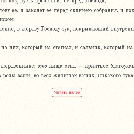
из коз, пусть представит ее пред Господа,
олову ее, и заколет ее перед скиниею собрания, и 
торон;
ение, в жертву Господу тук, покрывающий внутренно
 на них, который на стегнах, и сальник, который на
 жертвеннике:
это
пища огня – приятное благоухание
в роды ваши, во всех жилищах ваших; никакого тука
Читать далее