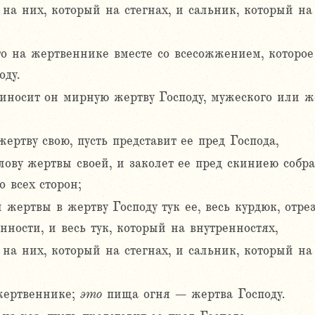
 на них, который на стегнах, и сальник, который на
о на жертвеннике вместе со всесожжением, которое 
оду.
иносит он мирную жертву Господу, мужеского или же
ертву свою, пусть представит ее пред Господа,
олову жертвы своей, и заколет ее пред скиниею соб
 всех сторон;
 жертвы в жертву Господу тук ее, весь курдюк, отрез
ности, и весь тук, который на внутренностях,
 на них, который на стегнах, и сальник, который на
жертвеннике;
это
пища огня – жертва Господу.