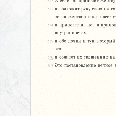
20
А если он приносит жертву 
3:12
1
и возложит руку свою на г
3:13
22
ее на жертвенник со всех с
23
и принесет из нее в принош
3:14
24
25
внутренностях,
26
и обе почки и тук, который
3:15
27
это;
и сожжет их священник на
3:16
аконие
Навин
Это постановление вечное 
3:17
Израилевы
ств
рств
рств
рств
ралипоменон