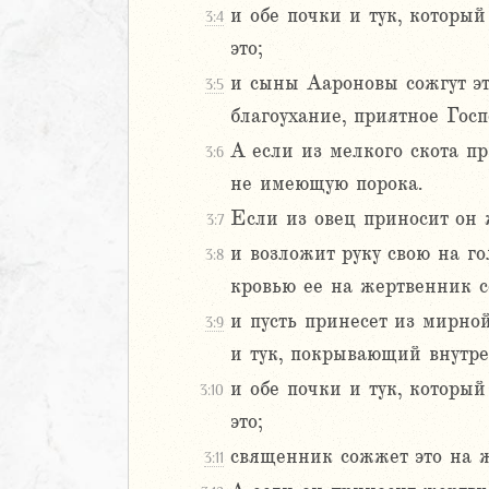
и обе почки и тук, который
3:4
3
это;
4
5
и сыны Аароновы сожгут эт
3:5
6
благоухание, приятное Госп
А если из мелкого скота пр
3:6
8
не имеющую порока.
9
0
Если из овец приносит он ж
3:7
1
и возложит руку свою на г
3:8
2
кровью ее на жертвенник со
3
и пусть принесет из мирной
3:9
4
5
и тук, покрывающий внутрен
6
и обе почки и тук, который
3:10
7
это;
8
священник сожжет это на 
3:11
9