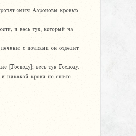
покропят сыны Аароновы кровью
сти, и весь тук, который на
 печени; с почками он отделит
 [Господу]; весь тук Господу.
 и никакой крови не ешьте.