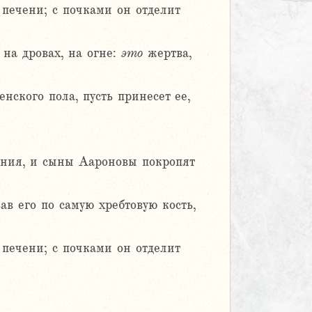
 печени; с почками он отделит
на дровах, на огне:
это
жертва,
нского пола, пусть принесет ее,
рания, и сыны Аароновы покропят
ав его по самую хребтовую кость,
 печени; с почками он отделит