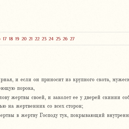
6
17
18
19
20
21
22
23
24
25
26
27
ная, и если он приносит из крупного скота, мужеск
меющую порока,
олову жертвы своей, и заколет ее у дверей скинии с
ью на жертвенник со всех сторон;
ертвы в жертву Господу тук, покрывающий внутренно