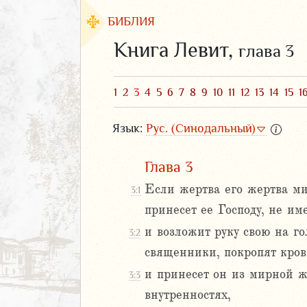
БИБЛИЯ
Книга Левит,
глава 3
1
2
3
4
5
6
7
8
9
10
11
12
13
14
15
1
Язык:
Рус. (Синодальный)
Глава 3
Если жертва его жертва мир
3:1
принесет ее Господу, не и
ЗАВЕТ
и возложит руку свою на г
3:2
священники, покропят кров
и принесет он из мирной ж
3:3
внутренностях,
2