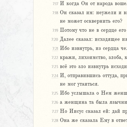
И когда Он от народа воше
7:17
ра
Он сказал им: неужели и в
7:18
тра
не может осквернить его?
нна
Потому что не в сердце его
на
7:19
на
Далее сказал: исходящее из
7:20
Ибо извнутрь, из сердца че
7:21
янам
кражи, лихоимство, злоба, к
7:22
ринфянам
ринфянам
всё это зло извнутрь исходи
7:23
там
И, отправившись оттуда, пр
7:24
янам
не мог утаиться.
ппийцам
Ибо услышала о Нем женщин
7:25
ссянам
а женщина та была язычниц
7:26
икийцам
Но Иисус сказал ей: дай пр
7:27
Она же сказала Ему в ответ
7:28
икийцам