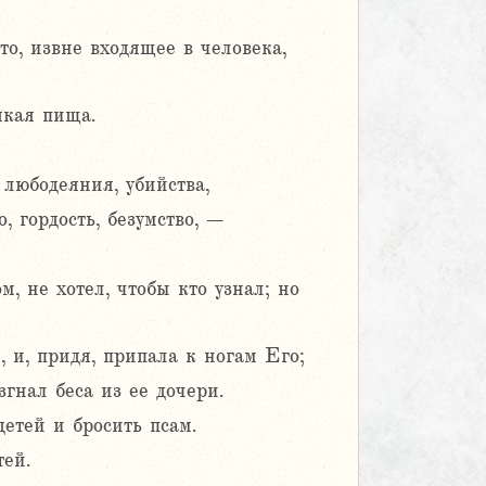
о, извне входящее в человека,
якая пища.
 любодеяния, убийства,
о, гордость, безумство, –
, не хотел, чтобы кто узнал; но
и, придя, припала к ногам Его;
гнал беса из ее дочери.
детей и бросить псам.
тей.