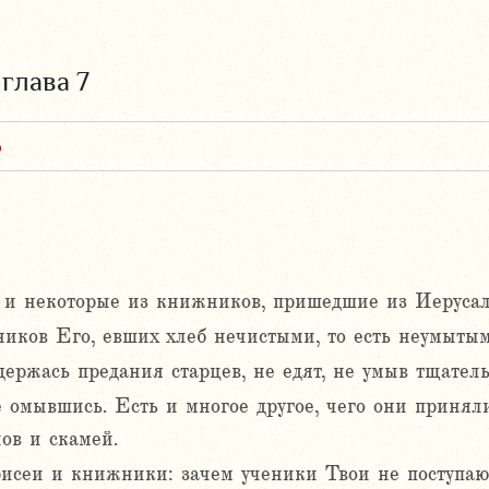
,
глава 7
6
 и некоторые из книжников, пришедшие из Иерусал
ников Его, евших хлеб нечистыми, то есть неумытым
ержась предания старцев, не едят, не умыв тщатель
е омывшись. Есть и многое другое, чего они принял
ов и скамей.
сеи и книжники: зачем ученики Твои не поступают