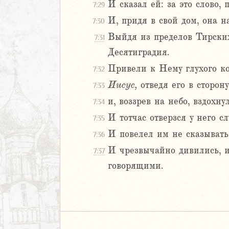
И сказал ей: за это слово, 
мофею
7:29
мофею
И, придя в свой дом, она н
7:30
Выйдя из пределов Тирски
7:31
ону
Десятиградия.
ям
Привели к Нему глухого ко
ение
7:32
Иисус,
отведя его в сторону
7:33
и, воззрев на небо, вздохнул
7:34
И тотчас отверзся у него с
7:35
И повелел им не сказывать
7:36
И чрезвычайно дивились, и
7:37
говорящими.