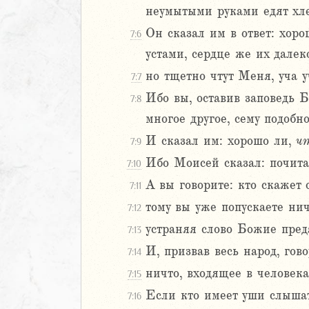
2
неумытыми руками едят хл
3
Он сказал им в ответ: хоро
7:6
4
устами, сердце же их далек
5
6
но тщетно чтут Меня, уча 
7:7
Ибо вы, оставив заповедь 
7:8
8
многое другое, сему подобно
9
И сказал им: хорошо ли,
ч
0
7:9
1
Ибо Моисей сказал: почитай
7:10
2
А вы говорите: кто скажет 
7:11
3
тому вы уже попускаете нич
7:12
4
5
устраняя слово Божие пред
7:13
6
И, призвав весь народ, гов
7:14
и
ничто, входящее в человека
7:15
нна
Если кто имеет уши слышат
7:16
я