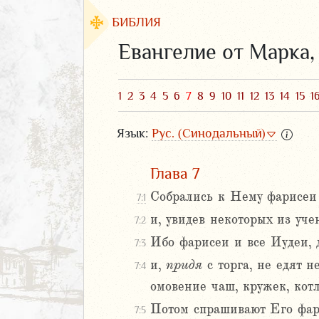
БИБЛИЯ
Евангелие от Марка
1
2
3
4
5
6
7
8
9
10
11
12
13
14
15
1
Язык:
Рус. (Синодальный)
Глава 7
Собрались к Нему фарисеи
7:1
и, увидев некоторых из уче
7:2
ЗАВЕТ
Ибо фарисеи и все Иудеи, д
7:3
АВЕТ
и,
придя
с торга, не едят н
7:4
фея
омовение чаш, кружек, котл
ка
Потом спрашивают Его фари
7:5