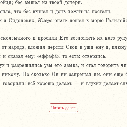
пойди; бес вышел из твоей дочери.
ашла, что бес вышел и дочь лежит на постели.
х и Сидонских,
Иисус
опять пошел к морю Галилейс
сноязычного и просили Его возложить на него руку
 от народа, вложил персты Свои в уши ему и, плюнув
 и сказал ему: «еффафа́», то есть: отверзись.
лух и разрешились узы его языка, и стал говорить чи
 никому. Но сколько Он ни запрещал им, они еще б
 говорили: всё хорошо делает, – и глухих делает 
Читать далее