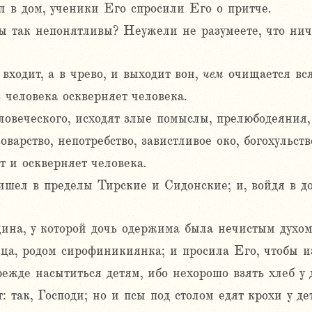
л в дом, ученики Его спросили Его о притче.
ы так непонятливы? Неужели не разумеете, что ничт
 входит, а в чрево, и выходит вон,
чем
очищается вс
 человека оскверняет человека.
ловеческого, исходят злые помыслы, прелюбодеяния,
оварство, непотребство, завистливое око, богохульств
т и оскверняет человека.
ишел в пределы Тирские и Сидонские; и, войдя в дом
а, у которой дочь одержима была нечистым духом, 
а, родом сирофиникиянка; и просила Его, чтобы из
ежде насытиться детям, ибо нехорошо взять хлеб у 
: так, Господи; но и псы под столом едят крохи у де