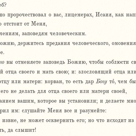
еб?
шо пророчествовал о вас, лицемерах, Исаия, как на
о отстоит от Меня,
учениям, заповедям человеческим.
Божию, держитесь предания человеческого, омовения
е.
то
вы отменяете заповедь Божию, чтобы соблюсти св
 отца своего и мать свою; и: злословящий отца или
отцу или матери: корван, то есть дар
Богу
то́, чем б
его не делать для отца своего или матери своей,
анием вашим, которое вы установили; и делаете мно
орил им: слушайте Меня все и разумейте:
 извне, не может осквернить его; но что исходит из 
ь, да слышит!