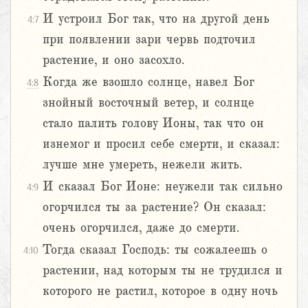
И устроил Бог так, что на другой день
4:7
при появлении зари червь подточил
растение, и оно засохло.
Когда же взошло солнце, навел Бог
4:8
знойный восточный ветер, и солнце
стало палить голову Ионы, так что он
изнемог и просил себе смерти, и сказал:
лучше мне умереть, нежели жить.
И сказал Бог Ионе: неужели так сильно
4:9
огорчился ты за растение? Он сказал:
очень огорчился, даже до смерти.
Тогда сказал Господь: ты сожалеешь о
4:10
растении, над которым ты не трудился и
которого не растил, которое в одну ночь