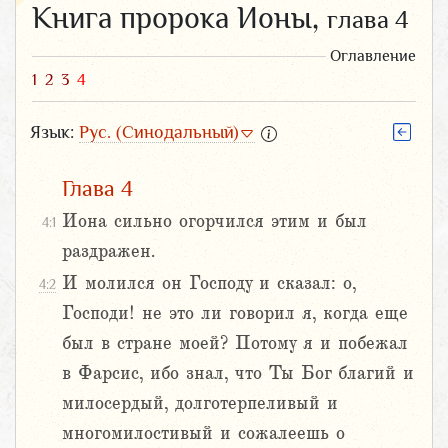
Книга пророка Ионы,
глава 4
Оглавление
1
2
3
4
Язык:
Рус. (Синодальный)
Глава 4
Иона сильно огорчился этим и был
4:1
раздражен.
И молился он Господу и сказал: о,
4:2
Господи! не это ли говорил я, когда еще
был в стране моей? Потому я и побежал
в Фарсис, ибо знал, что Ты Бог благий и
милосердый, долготерпеливый и
многомилостивый и сожалеешь о