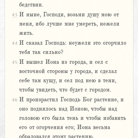
бедствии.
И ныне, Господи, возьми душу мою от
4:3
меня, ибо лучше мне умереть, нежели
жить.
И сказал Господь: неужели это огорчило
4:4
тебя так сильно?
И вышел Иона из города, и сел с
4:5
восточной стороны у города, и сделал
себе там кущу, и сел под нею в тени,
чтобы увидеть, что будет с городом.
И произрастил Господь Бог растение, и
4:6
оно поднялось над Ионою, чтобы над
головою его была тень и чтобы избавить
его от огорчения его; Иона весьма
обрадовался этому растению.