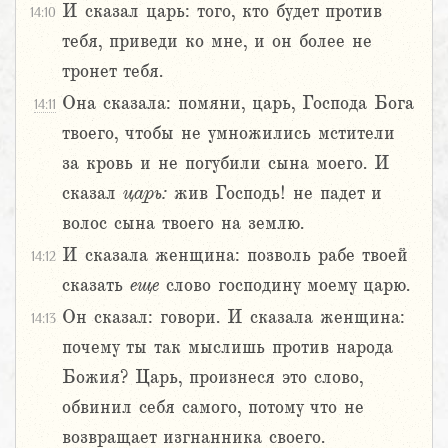
И сказал царь: того, кто будет против
14:10
тебя, приведи ко мне, и он более не
тронет тебя.
Она сказала: помяни, царь, Господа Бога
14:11
твоего, чтобы не умножились мстители
за кровь и не погубили сына моего. И
сказал
царь:
жив Господь! не падет и
волос сына твоего на землю.
И сказала женщина: позволь рабе твоей
14:12
сказать
еще
слово господину моему царю.
Он сказал: говори. И сказала женщина:
14:13
почему ты так мыслишь против народа
Божия? Царь, произнеся это слово,
обвинил себя самого, потому что не
возвращает изгнанника своего.