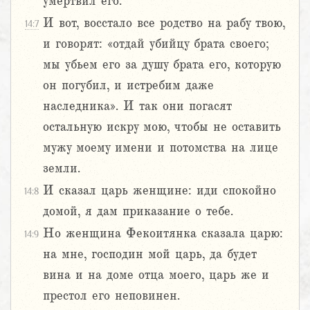
умертвил его.
И вот, восстало все родство на рабу твою,
14:7
и говорят: «отдай убийцу брата своего;
мы убьем его за душу брата его, которую
он погубил, и истребим даже
наследника». И так они погасят
остальную искру мою, чтобы не оставить
мужу моему имени и потомства на лице
земли.
И сказал царь женщине: иди спокойно
14:8
домой, я дам приказание о тебе.
Но женщина Фекоитянка сказала царю:
14:9
на мне, господин мой царь, да будет
вина и на доме отца моего, царь же и
престол его неповинен.