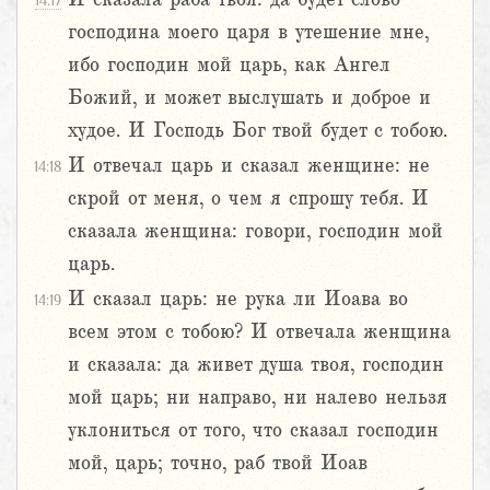
14:17
господина моего царя в утешение мне,
ибо господин мой царь, как Ангел
Божий, и может выслушать и доброе и
худое. И Господь Бог твой будет с тобою.
И отвечал царь и сказал женщине: не
14:18
скрой от меня, о чем я спрошу тебя. И
сказала женщина: говори, господин мой
царь.
И сказал царь: не рука ли Иоава во
14:19
всем этом с тобою? И отвечала женщина
и сказала: да живет душа твоя, господин
мой царь; ни направо, ни налево нельзя
уклониться от того, что сказал господин
мой, царь; точно, раб твой Иоав