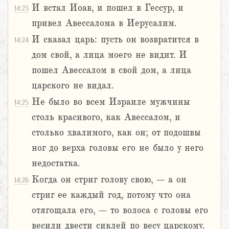
И встал Иоав, и пошел в Гессур, и
14:23
привел Авессалома в Иерусалим.
И сказал царь: пусть он возвратится в
14:24
дом свой, а лица моего не видит. И
пошел Авессалом в свой дом, а лица
царского не видал.
Не было во всем Израиле мужчины
14:25
столь красивого, как Авессалом, и
столько хвалимого, как он; от подошвы
ног до верха головы его не было у него
недостатка.
Когда он стриг голову свою, – а он
14:26
стриг ее каждый год, потому что она
отягощала его, – то волоса с головы его
весили двести сиклей по весу царскому.