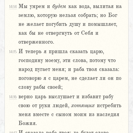
Мы умрем и
будем
как вода, вылитая на
14:14
землю, которую нельзя собрать; но Бог
не желает погубить душу и помышляет,
как бы не отвергнуть от Себя и
отверженного.
И теперь я пришла сказать царю,
14:15
господину моему, эти слова, потому что
народ пугает меня; и раба твоя сказала:
поговорю я с царем, не сделает ли он по
слову рабы своей;
верно царь выслушает и избавит рабу
14:16
свою от руки людей,
хотящих
истребить
меня вместе с сыном моим из наследия
Божия.
И сказала раба твоя: да будет слово