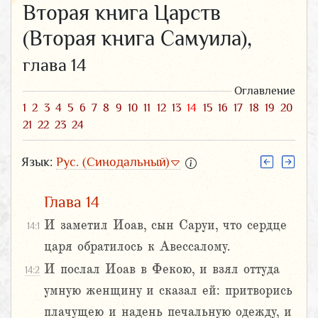
Вторая книга Царств
(Вторая книга Самуила),
глава 14
Оглавление
1
2
3
4
5
6
7
8
9
10
11
12
13
14
15
16
17
18
19
20
21
22
23
24
Язык:
Рус. (Синодальный)
Глава 14
И заметил Иоав, сын Саруи, что сердце
14:1
царя обратилось к Авессалому.
И послал Иоав в Фекою, и взял оттуда
14:2
умную женщину и сказал ей: притворись
плачущею и надень печальную одежду, и