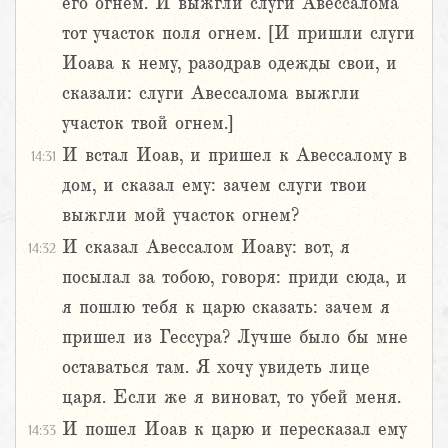
его огнем. И выжгли слуги Авессалома
тот участок поля огнем. [И пришли слуги
Иоава к нему, разодрав одежды свои, и
сказали: слуги Авессалома выжгли
участок твой огнем.]
И встал Иоав, и пришел к Авессалому в
14:31
дом, и сказал ему: зачем слуги твои
выжгли мой участок огнем?
И сказал Авессалом Иоаву: вот, я
14:32
посылал за тобою, говоря: приди сюда, и
я пошлю тебя к царю сказать: зачем я
пришел из Гессура? Лучше было бы мне
оставаться там. Я хочу увидеть лице
царя. Если же я виноват, то убей меня.
И пошел Иоав к царю и пересказал ему
14:33