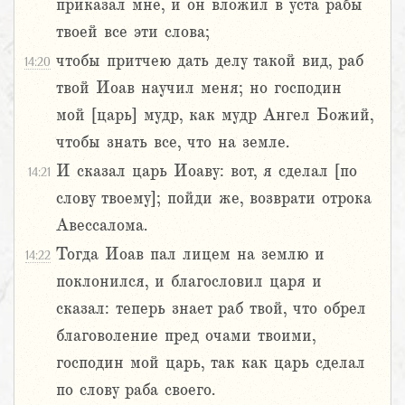
приказал мне, и он вложил в уста рабы
твоей все эти слова;
чтобы притчею дать делу такой вид, раб
14:20
твой Иоав научил меня; но господин
мой [царь] мудр, как мудр Ангел Божий,
чтобы знать все, что на земле.
И сказал царь Иоаву: вот, я сделал [по
14:21
слову твоему]; пойди же, возврати отрока
Авессалома.
Тогда Иоав пал лицем на землю и
14:22
поклонился, и благословил царя и
сказал: теперь знает раб твой, что обрел
благоволение пред очами твоими,
господин мой царь, так как царь сделал
по слову раба своего.