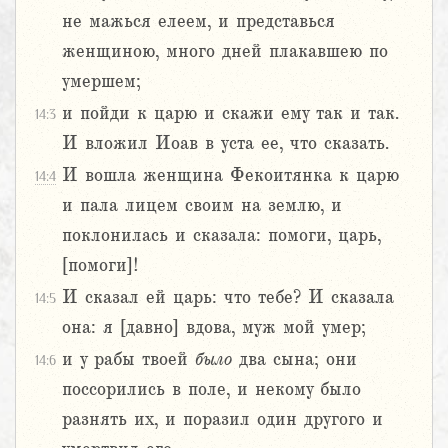
не мажься елеем, и представься
женщиною, много дней плакавшею по
умершем;
и пойди к царю и скажи ему так и так.
14:3
И вложил Иоав в уста ее, что сказать.
И вошла женщина Фекоитянка к царю
14:4
и пала лицем своим на землю, и
поклонилась и сказала: помоги, царь,
[помоги]!
И сказал ей царь: что тебе? И сказала
14:5
она: я [давно] вдова, муж мой умер;
и у рабы твоей
было
два сына; они
14:6
поссорились в поле, и некому было
разнять их, и поразил один другого и