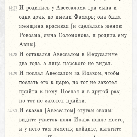
И родились у Авессалома три сына и
14:27
одна дочь, по имени Фамарь; она была
женщина красивая [и сделалась женою
Ровоама, сына Соломонова, и родила ему
Авию].
И оставался Авессалом в Иерусалиме
14:28
два года, а лица царского не видал.
И послал Авессалом за Иоавом, чтобы
14:29
послать его к царю, но тот не захотел
прийти к нему. Послал и в другой раз;
но тот не захотел прийти.
И сказал [Авессалом] слугам своим:
14:30
видите участок поля Иоава подле моего,
и у него там ячмень; пойдите, выжгите