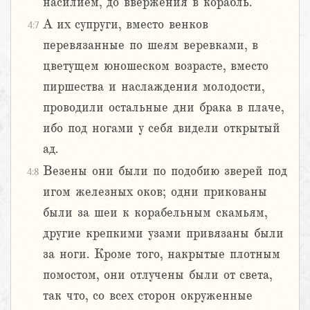
насилием, до ввержения в корабль.
А их супруги, вместо венков
4:7
перевязанные по шеям веревками, в
цветущем юношеском возрасте, вместо
пиршества и наслаждения молодости,
проводили остальные дни брака в плаче,
ибо под ногами у себя видели открытый
ад.
Везены они были по подобию зверей под
4:8
игом железных оков; одни прикованы
были за шеи к корабельным скамьям,
другие крепкими узами привязаны были
за ноги. Кроме того, накрытые плотным
помостом, они отлучены были от света,
так что, со всех сторон окруженные