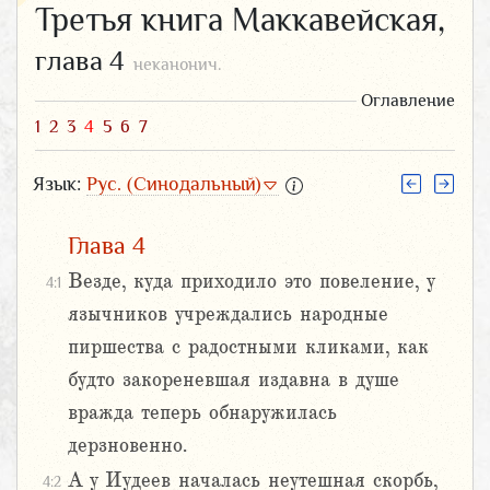
Третья книга Маккавейская,
глава 4
неканонич.
Оглавление
1
2
3
4
5
6
7
Язык:
Рус. (Синодальный)
Глава 4
Везде, куда приходило это повеление, у
4:1
язычников учреждались народные
пиршества с радостными кликами, как
будто закореневшая издавна в душе
вражда теперь обнаружилась
дерзновенно.
А у Иудеев началась неутешная скорбь,
4:2