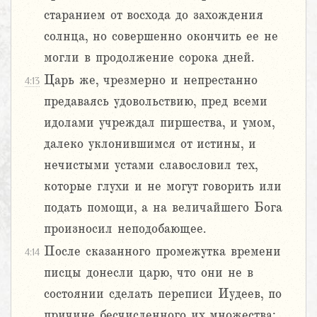
старанием от восхода до захождения
солнца, но совершенно окончить ее не
могли в продолжение сорока дней.
Царь же, чрезмерно и непрестанно
4:13
предаваясь удовольствию, пред всеми
идолами учреждал пиршества, и умом,
далеко уклонившимся от истины, и
нечистыми устами славословил тех,
которые глухи и не могут говорить или
подать помощи, а на величайшего Бога
произносил неподобающее.
После сказанного промежутка времени
4:14
писцы донесли царю, что они не в
состоянии сделать переписи Иудеев, по
причине бесчисленного их множества;