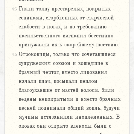
Гнали толпу престарелых, покрытых
4:5
сединами, сгорбленных от старческой
слабости в ногах, и по требованию
насильственного изгнания бесстыдно
принуждали их к скорейшему шествию.
Отроковицы, только что сочетавшиеся
4:6
супружеским союзом и вошедшие в
брачный чертог, вместо ликования
начали плач, посыпали пеплом
благоухавшие от мастей волосы, были
ведены непокрытыми и вместо брачных
песней поднимали общий вопль, будучи
мучимы истязаниями иноплеменных. В
оковах они открыто влекомы были с