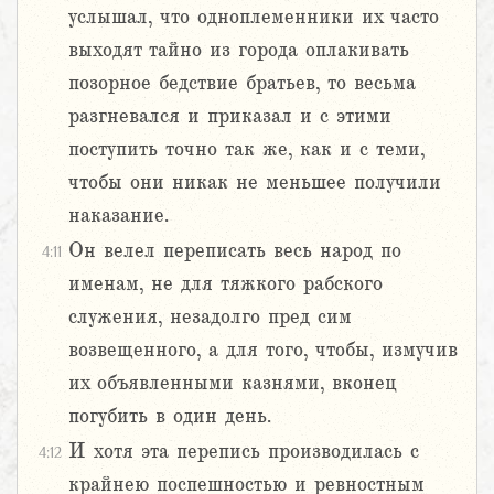
услышал, что одноплеменники их часто
выходят тайно из города оплакивать
позорное бедствие братьев, то весьма
разгневался и приказал и с этими
поступить точно так же, как и с теми,
чтобы они никак не меньшее получили
наказание.
Он велел переписать весь народ по
4:11
именам, не для тяжкого рабского
служения, незадолго пред сим
возвещенного, а для того, чтобы, измучив
их объявленными казнями, вконец
погубить в один день.
И хотя эта перепись производилась с
4:12
крайнею поспешностью и ревностным