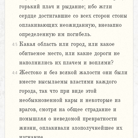
горький плач и рыдание; ибо жгли
сердце достигавшие со всех сторон стоны
оплакивающих неожиданную, внезапно
определенную им погибель.
Какая область или город, или какое
4:3
обитаемое место, или какие дороги не
наполнились их плачем и воплями?
Жестоко и без всякой жалости они были
4:4
вместе высылаемы властями каждого
города, так что при виде этой
необыкновенной кары и некоторые из
врагов, смотря на общее страдание и
помышляя о неведомой превратности
жизни, оплакивали злополучнейшее их
изгнание.