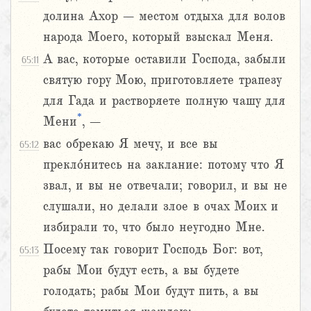
долина Ахор – местом отдыха для волов
народа Моего, который взыскал Меня.
А вас, которые оставили Господа, забыли
65:11
святую гору Мою, приготовляете трапезу
для Гада и растворяете полную чашу для
*
Мени
, –
вас обрекаю Я мечу, и все вы
65:12
прекло́нитесь на заклание: потому что Я
звал, и вы не отвечали; говорил, и вы не
слушали, но делали злое в очах Моих и
избирали то, что было неугодно Мне.
Посему так говорит Господь Бог: вот,
65:13
рабы Мои будут есть, а вы будете
голодать; рабы Мои будут пить, а вы