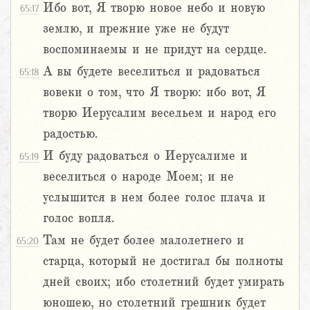
Ибо вот, Я творю новое небо и новую
65:17
землю, и прежние уже не будут
воспоминаемы и не придут на сердце.
А вы будете веселиться и радоваться
65:18
вовеки о том, что Я творю: ибо вот, Я
творю Иерусалим весельем и народ его
радостью.
И буду радоваться о Иерусалиме и
65:19
веселиться о народе Моем; и не
услышится в нем более голос плача и
голос вопля.
Там не будет более малолетнего и
65:20
старца, который не достигал бы полноты
дней своих; ибо столетний будет умирать
юношею, но столетний грешник будет