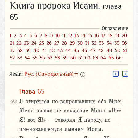
Книга пророка Исаии,
глава
65
Оглавление
1
2
3
4
5
6
7
8
9
10
11
12
13
14
15
16
17
18
19
20
21
22
23
24
25
26
27
28
29
30
31
32
33
34
35
36
37
38
39
40
41
42
43
44
45
46
47
48
49
50
51
52
53
54
55
56
57
58
59
60
61
62
63
64
65
66
Язык:
Рус. (Синодальный)
Глава 65
Я открылся не вопрошавшим обо Мне;
65:1
Меня нашли не искавшие Меня. «Вот
Я! вот Я!» – говорил Я народу, не
именовавшемуся именем Моим.