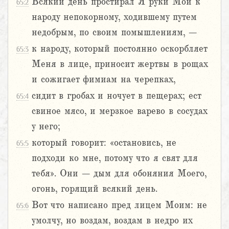
Всякий день простирал Я руки Мои к
65:2
народу непокорному, ходившему путем
недобрым, по своим помышлениям, –
к народу, который постоянно оскорбляет
65:3
Меня в лице, приносит жертвы в рощах
и сожигает фимиам на черепках,
сидит в гробах и ночует в пещерах; ест
65:4
свиное мясо, и мерзкое варево в сосудах
у него;
который говорит: «остановись, не
65:5
подходи ко мне, потому что я свят для
тебя». Они – дым для обоняния Моего,
огонь, горящий всякий день.
Вот что написано пред лицем Моим: не
65:6
умолчу, но воздам, воздам в недро их