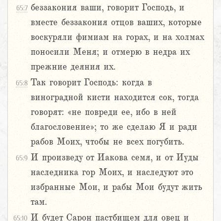
беззакония ваши, говорит Господь, и
65:7
вместе беззакония отцов ваших, которые
воскуряли фимиам на горах, и на холмах
поносили Меня; и отмерю в недра их
прежние деяния их.
Так говорит Господь: когда в
65:8
виноградной кисти находится сок, тогда
говорят: «не повреди ее, ибо в ней
благословение»; то же сделаю Я и ради
рабов Моих, чтобы не всех погубить.
И произведу от Иакова семя, и от Иуды
65:9
наследника гор Моих, и наследуют это
избранные Мои, и рабы Мои будут жить
там.
И будет Сарон пастбищем для овец и
65:10