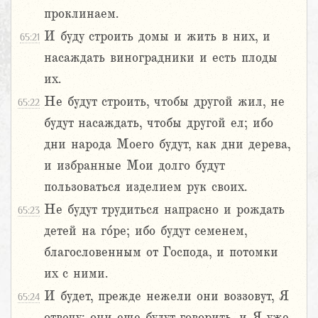
проклинаем.
И буду строить домы и жить в них, и
65:21
насаждать виноградники и есть плоды
их.
Не будут строить, чтобы другой жил, не
65:22
будут насаждать, чтобы другой ел; ибо
дни народа Моего будут, как дни дерева,
и избранные Мои долго будут
пользоваться изделием рук своих.
Не будут трудиться напрасно и рождать
65:23
детей на го́ре; ибо будут семенем,
благословенным от Господа, и потомки
их с ними.
И будет, прежде нежели они воззовут, Я
65:24
отвечу; они еще будут говорить, и Я уже