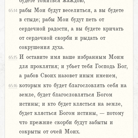
будете томиться жаждою;
рабы Мои будут веселиться, а вы будете
65:14
в стыде; рабы Мои будут петь от
сердечной радости, а вы будете кричать
от сердечной скорби и рыдать от
сокрушения духа.
И оставите имя ваше избранным Моим
65:15
для проклятия; и убьет тебя Господь Бог,
а рабов Своих назовет иным именем,
которым кто будет благословлять себя на
65:16
земле, будет благословляться Богом
истины; и кто будет клясться на земле,
будет клясться Богом истины, – потому
что прежние скорби будут забыты и
сокрыты от очей Моих.