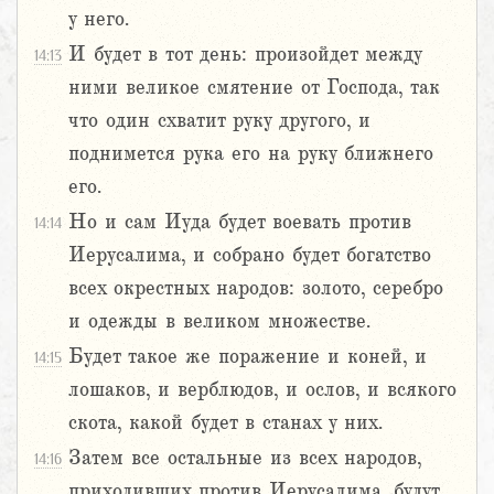
у него.
И будет в тот день: произойдет между
14:13
ними великое смятение от Господа, так
что один схватит руку другого, и
поднимется рука его на руку ближнего
его.
Но и сам Иуда будет воевать против
14:14
Иерусалима, и собрано будет богатство
всех окрестных народов: золото, серебро
и одежды в великом множестве.
Будет такое же поражение и коней, и
14:15
лошаков, и верблюдов, и ослов, и всякого
скота, какой будет в станах у них.
Затем все остальные из всех народов,
14:16
приходивших против Иерусалима, будут