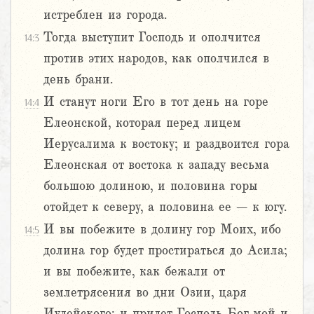
истреблен из города.
Тогда выступит Господь и ополчится
14:3
против этих народов, как ополчился в
день брани.
И станут ноги Его в тот день на горе
14:4
Елеонской, которая перед лицем
Иерусалима к востоку; и раздвоится гора
Елеонская от востока к западу весьма
большою долиною, и половина горы
отойдет к северу, а половина ее – к югу.
И вы побежите в долину гор Моих, ибо
14:5
долина гор будет простираться до Асила;
и вы побежите, как бежали от
землетрясения во дни Озии, царя
Иудейского; и придет Господь Бог мой и