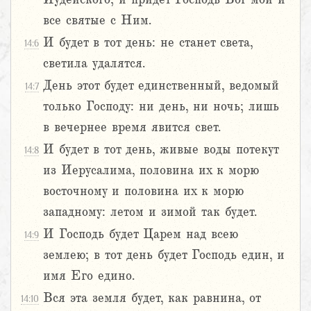
все святые с Ним.
И будет в тот день: не станет света,
14:6
светила удалятся.
День этот будет единственный, ведомый
14:7
только Господу: ни день, ни ночь; лишь
в вечернее время явится свет.
И будет в тот день, живые воды потекут
14:8
из Иерусалима, половина их к морю
восточному и половина их к морю
западному: летом и зимой так будет.
И Господь будет Царем над всею
14:9
землею; в тот день будет Господь един, и
имя Его едино.
Вся эта земля будет, как равнина, от
14:10