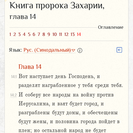
Книга пророка Захарии,
глава 14
Оглавление
1
2
3
4
5
6
7
8
9
10
11
12
13
14
Язык:
Рус. (Синодальный)
Глава 14
Вот наступает день Господень, и
14:1
разделят награбленное у тебя среди тебя.
И соберу все народы на войну против
14:2
Иерусалима, и взят будет город, и
разграблены будут домы, и обесчещены
будут жены, и половина города пойдет в
плен; но остальной народ не будет