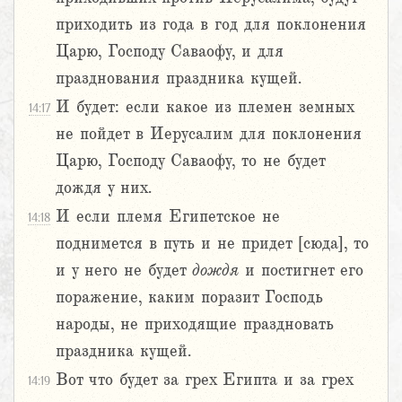
приходить из года в год для поклонения
Царю, Господу Саваофу, и для
празднования праздника кущей.
И будет: если какое из племен земных
14:17
не пойдет в Иерусалим для поклонения
Царю, Господу Саваофу, то не будет
дождя у них.
И если племя Египетское не
14:18
поднимется в путь и не придет [сюда], то
и у него не будет
дождя
и постигнет его
поражение, каким поразит Господь
народы, не приходящие праздновать
праздника кущей.
Вот что будет за грех Египта и за грех
14:19