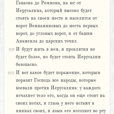
Гаваона до Реммона, на юг от
Иерусалима, который высоко будет
стоять на своем месте и населится от
ворот Вениаминовых до места первых
ворот, до угловых ворот, и от башни
Анамеила до царских точил.
И будут жить в нем, и проклятия не
14:11
будет более, но будет стоять Иерусалим
безопасно.
И вот какое будет поражение, которым
14:12
поразит Господь все народы, которые
воевали против Иерусалима: у каждого
исчахнет тело его, когда он еще стоит на
своих ногах, и глаза у него истают в
яминах своих, и язык его иссохнет во рту