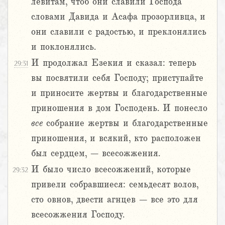
левитам, чтоб они славили Господа
словами Давида и Асафа прозорливца, и
они славили с радостью, и преклонялись
и поклонялись.
И продолжал Езекия и сказал: теперь
29:31
вы посвятили себя Господу; приступайте
и приносите жертвы и благодарственные
приношения в дом Господень. И понесло
все
собрание жертвы и благодарственные
приношения, и всякий, кто расположен
был сердцем, – всесожжения.
И было число всесожжений, которые
29:32
привели собравшиеся: семьдесят волов,
сто овнов, двести агнцев – все это для
всесожжения Господу.