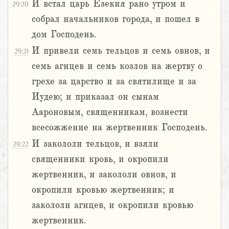
И встал царь Езекия рано утром и
29:20
собрал начальников города, и пошел в
дом Господень.
И привели семь тельцов и семь овнов, и
29:21
семь агнцев и семь козлов на жертву о
грехе за царство и за святилище и за
Иудею; и приказал он сынам
Аароновым, священникам, вознести
всесожжение на жертвенник Господень.
И закололи тельцов, и взяли
29:22
священники кровь, и окропили
жертвенник, и закололи овнов, и
окропили кровью жертвенник; и
закололи агнцев, и окропили кровью
жертвенник.