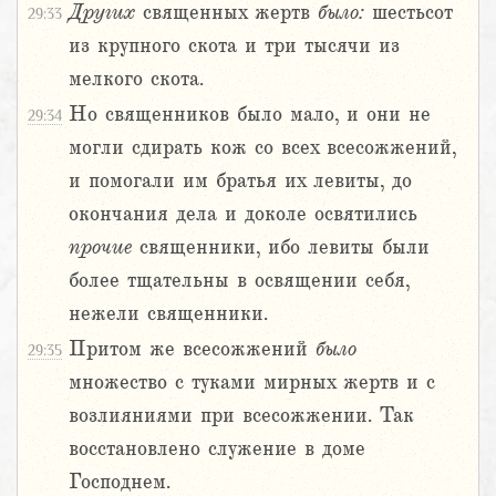
Других
священных жертв
было:
шестьсот
29:33
из крупного скота и три тысячи из
мелкого скота.
Но священников было мало, и они не
29:34
могли сдирать кож со всех всесожжений,
и помогали им братья их левиты, до
окончания дела и доколе освятились
прочие
священники, ибо левиты были
более тщательны в освящении себя,
нежели священники.
Притом же всесожжений
было
29:35
множество с туками мирных жертв и с
возлияниями при всесожжении. Так
восстановлено служение в доме
Господнем.