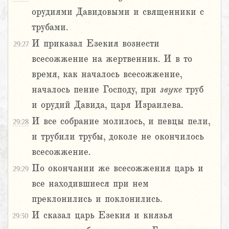
орудиями Давидовыми и священники с
трубами.
И приказал Езекия вознести
29:27
всесожжение на жертвенник. И в то
время, как началось всесожжение,
началось пение Господу, при
звуке
труб
и орудий Давида, царя Израилева.
И все собрание молилось, и певцы пели,
29:28
и трубили трубы, доколе не окончилось
всесожжение.
По окончании же всесожжения царь и
29:29
все находившиеся при нем
преклонились и поклонились.
И сказал царь Езекия и князья
29:30