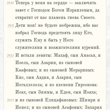
Теперь у меня на сердце – заключить
29:10
завет с Господом Богом Израилевым, да
отвратит от нас пламень гнева Своего.
Дети мои! не будьте небрежны, ибо вас
29:11
избрал Господь предстоять лицу Его,
служить Ему и быть у Него
служителями и возжигателями курений.
И встали левиты: Махаф, сын Амасая, и
29:12
Иоель, сын Азарии, из сыновей
Каафовых; и из сыновей Мерариных:
Кис, сын Авдия, и Азария, сын
Иегаллелела; и из племени Гирсонова:
Иоах, сын Зиммы, и Еден, сын Иоаха;
и из сыновей Елицафановых: Шимри и
29:13
Иеиел; и из сыновей Асафовых: Захария