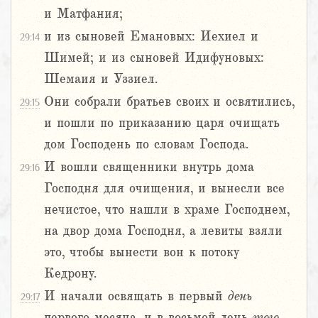
и Матфания;
и из сыновей Емановых: Иехиел и
29:14
Шимей; и из сыновей Идифуновых:
Шемаия и Уззиел.
Они собрали братьев своих и освятились,
29:15
и пошли по приказанию царя очищать
дом Господень по словам Господа.
И вошли священники внутрь дома
29:16
Господня для очищения, и вынесли все
нечистое, что нашли в храме Господнем,
на двор дома Господня, а левиты взяли
это, чтобы вынести вон к потоку
Кедрону.
И начали освящать в первый
день
29:17
первого месяца, и в восьмой день
того