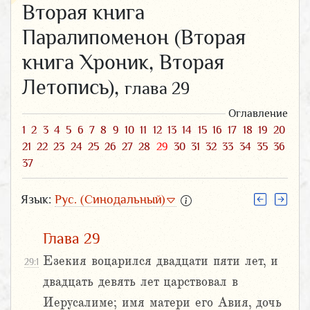
Вторая книга
Паралипоменон (Вторая
книга Хроник, Вторая
Летопись),
глава 29
Оглавление
1
2
3
4
5
6
7
8
9
10
11
12
13
14
15
16
17
18
19
20
21
22
23
24
25
26
27
28
29
30
31
32
33
34
35
36
37
Язык:
Рус. (Синодальный)
Глава 29
Езекия воцарился двадцати пяти лет, и
29:1
двадцать девять лет царствовал в
Иерусалиме; имя матери его Авия, дочь