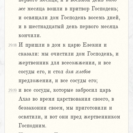
же
месяца вошли в притвор Господень;
и освящали дом Господень восемь дней,
и в шестнадцатый день первого месяца
кончили.
И пришли в дом к царю Езекии и
29:18
сказали: мы очистили дом Господень, и
жертвенник для всесожжения, и все
сосуды его, и стол
для
хлебов
предложения, и все сосуды его;
и все сосуды, которые забросил царь
29:19
Ахаз во время царствования своего, в
беззаконии своем, мы приготовили и
освятили, и вот они пред жертвенником
Господним.