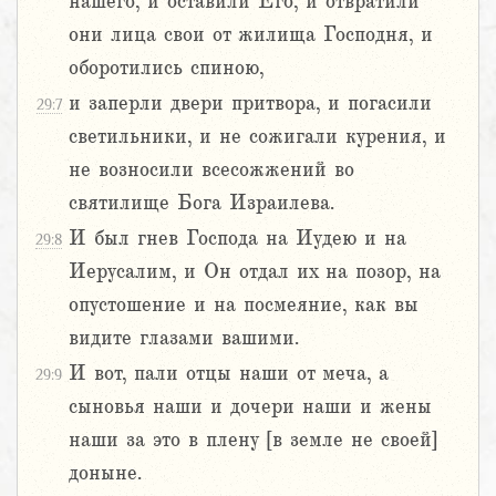
нашего, и оставили Его, и отвратили
они лица свои от жилища Господня, и
оборотились спиною,
и заперли двери притвора, и погасили
29:7
светильники, и не сожигали курения, и
не возносили всесожжений во
святилище Бога Израилева.
И был гнев Господа на Иудею и на
29:8
Иерусалим, и Он отдал их на позор, на
опустошение и на посмеяние, как вы
видите глазами вашими.
И вот, пали отцы наши от меча, а
29:9
сыновья наши и дочери наши и жены
наши за это в плену [в земле не своей]
доныне.