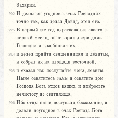
Захарии.
И делал он угодное в очах Господних
29:2
точно так, как делал Давид, отец его.
В первый же год царствования своего, в
29:3
первый месяц, он отворил двери дома
Господня и возобновил их,
и велел прийти священникам и левитам,
29:4
и собрал их на площади восточной,
и сказал им: послушайте меня, левиты!
29:5
Ныне освятитесь
сами
и освятите дом
Господа Бога отцов ваших, и выбросьте
нечистоту из святилища.
Ибо отцы наши поступали беззаконно, и
29:6
делали неугодное в очах Господа Бога