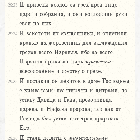
И привели козлов за грех пред лице
29:23
царя и собрания, и они возложили руки
свои на них.
И закололи их священники, и очистили
29:24
кровью их жертвенник для заглаждения
грехов всего Израиля, ибо за всего
Израиля приказал царь
принести
всесожжение и жертву о грехе.
И поставил он левитов в доме Господнем
29:25
с кимвалами, псалтирями и цитрами, по
уставу Давида и Гада, прозорливца
царева, и Нафана пророка, так как от
Господа
был
устав этот чрез пророков
Его.
И стали левиты с
музыкальными
29:26