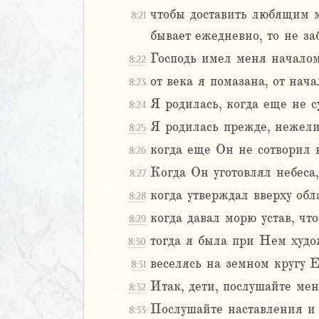
чтобы доставить любящим м
8:21
бывает ежедневно, то не заб
2
3
Господь имел меня началом
8:22
4
от века я помазана, от нач
8:23
5
Я родилась, когда еще не 
8:24
6
Я родилась прежде, нежели
8:25
8
когда еще Он не сотворил 
8:26
9
Когда Он уготовлял небеса
8:27
0
когда утверждал вверху обл
1
8:28
2
когда давал морю устав, чт
8:29
3
тогда я была при Нем худо
8:30
4
веселясь на земном кругу 
8:31
5
6
Итак, дети, послушайте мен
8:32
7
Послушайте наставления и 
8:33