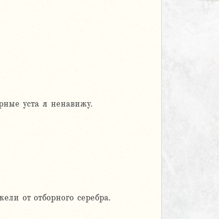
рные уста я ненавижу.
жели от отборного серебра.