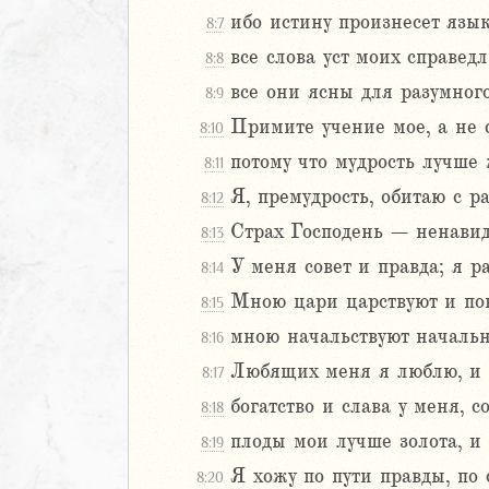
ибо истину произнесет язык
8:7
Навин
Израилевы
все слова уст моих справедл
8:8
все они ясны для разумног
8:9
ств
Примите учение мое, а не с
8:10
рств
потому что мудрость лучше 
рств
8:11
рств
Я, премудрость, обитаю с р
8:12
ралипоменон
Страх Господень – ненавиде
8:13
ралипоменон
У меня совет и правда; я ра
8:14
я
Мною цари царствуют и пов
8:15
дры
мною начальствуют начальн
8:16
Любящих меня я люблю, и 
8:17
ь
богатство и слава у меня, 
8:18
ирь
плоды мои лучше золота, и 
8:19
Я хожу по пути правды, по 
8:20