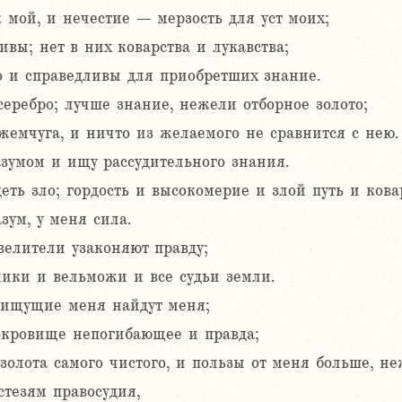
 мой, и нечестие – мерзость для уст моих;
ивы; нет в них коварства и лукавства;
о и справедливы для приобретших знание.
еребро; лучше знание, нежели отборное золото;
жемчуга, и ничто из желаемого не сравнится с нею.
азумом и ищу рассудительного знания.
ть зло; гордость и высокомерие и злой путь и кова
зум, у меня сила.
елители узаконяют правду;
ики и вельможи и все судьи земли.
ищущие меня найдут меня;
сокровище непогибающее и правда;
золота самого чистого, и пользы от меня больше, не
стезям правосудия,