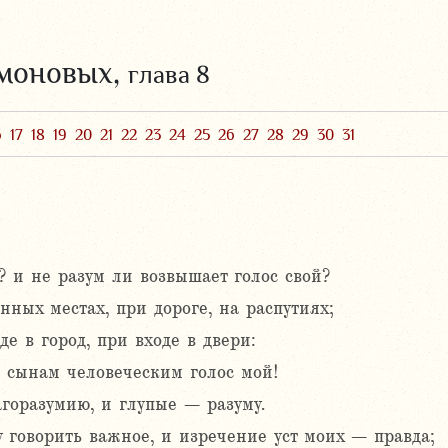
омоновых,
глава 8
6
17
18
19
20
21
22
23
24
25
26
27
28
29
30
31
? и не разум ли возвышает голос свой?
ных местах, при дороге, на распутиях;
де в город, при входе в двери:
к сынам человеческим голос мой!
агоразумию, и глупые – разуму.
у говорить важное, и изречение уст моих – правда;