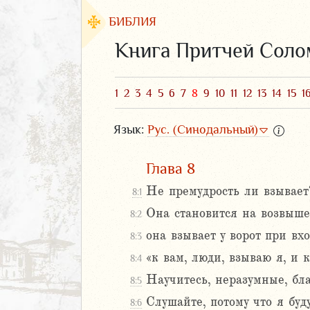
БИБЛИЯ
Книга Притчей Сол
1
2
3
4
5
6
7
8
9
10
11
12
13
14
15
1
Язык:
Рус. (Синодальный)
Глава 8
Не премудрость ли взывает
8:1
Она становится на возвышен
8:2
ЗАВЕТ
она взывает у ворот при вхо
8:3
«к вам, люди, взываю я, и 
8:4
Научитесь, неразумные, бл
8:5
Слушайте, потому что я буд
8:6
аконие