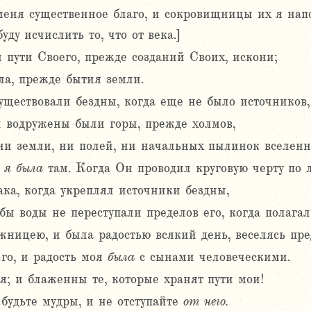
еня существенное благо, и сокровищницы их я напол
уду исчислить то, что от века.]
 пути Своего, прежде созданий Своих, искони;
ала, прежде бытия земли.
существовали бездны, когда еще не было источников,
 водружены были горы, прежде холмов,
ни земли, ни полей, ни начальных пылинок вселенн
,
я
была
там. Когда Он проводил круговую черту по 
ака, когда укреплял источники бездны,
обы воды не переступали пределов его, когда полага
жницею, и была радостью всякий день, веселясь пре
Его, и радость моя
была
с сынами человеческими.
я; и блаженны те, которые хранят пути мои!
будьте мудры, и не отступайте
от
него.