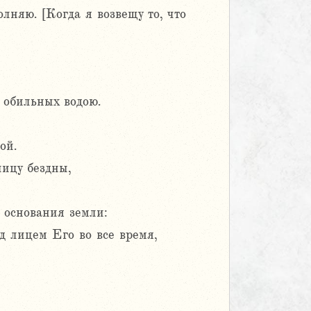
няю. [Когда я возвещу то, что
 обильных водою.
ой.
лицу бездны,
л основания земли:
д лицем Его во все время,