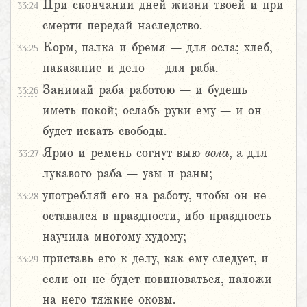
При скончании дней жизни твоей и при
33:24
смерти передай наследство.
Корм, палка и бремя – для осла; хлеб,
33:25
наказание и дело – для раба.
Занимай раба работою – и будешь
33:26
иметь покой; ослабь руки ему – и он
будет искать свободы.
Ярмо и ремень согнут выю
вола
, а для
33:27
лукавого раба – узы и раны;
употребляй его на работу, чтобы он не
33:28
оставался в праздности, ибо праздность
научила многому худому;
приставь его к делу, как ему следует, и
33:29
если он не будет повиноваться, наложи
на него тяжкие оковы.