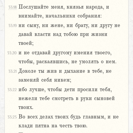
Послушайте меня, князья народа, и
33:18
внимайте, начальники собрания:
ни сыну, ни жене, ни брату, ни другу не
33:19
давай власти над тобою при жизни
твоей;
и не отдавай другому имения твоего,
33:20
чтобы, раскаявшись, не умолять о нем.
Доколе ты жив и дыхание в тебе, не
33:21
заменяй себя никем;
ибо лучше, чтобы дети просили тебя,
33:22
нежели тебе смотреть в руки сыновей
твоих.
Во всех делах твоих будь главным, и не
33:23
клади пятна на честь твою.