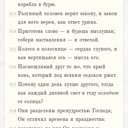
корабль в бурю.
Разумный человек верит закону, и закон
33:3
для него верен, как ответ урима.
Приготовь слово – и будешь выслушан;
33:4
собери наставления – и отвечай.
Колесо в колеснице – сердце глупого, и
33:5
как вертящаяся ось – мысль его.
Насмешливый друг то же, что ярый
33:6
конь, который под всяким седоком ржет.
Почему один день лучше другого, тогда
33:7
как каждый дневной свет в году
исходит
от солнца?
Они разделены премудростью Господа;
33:8
Он отличил времена и празднества: