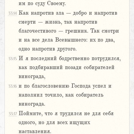
им по суду Своему.
Как напротив зла – добро и напротив
33:14
смерти – жизнь, так напротив
благочестивого – грешник. Так смотри
и на все дела Всевышнего: их по два,
одно напротив другого.
И я последний бодрственно потрудился,
33:15
как подбиравший позади собирателей
винограда,
и по благословению Господа успел и
33:16
наполнил точило, как собиратель
винограда.
Поймите, что я трудился не для себя
33:17
одного, но для всех ищущих
наставления.