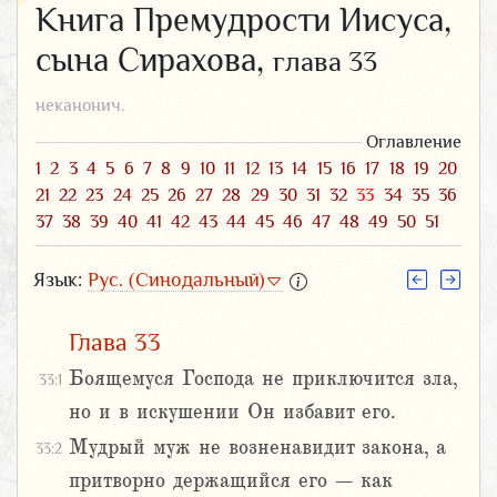
Книга Премудрости Иисуса,
сына Сирахова,
глава 33
неканонич.
Оглавление
1
2
3
4
5
6
7
8
9
10
11
12
13
14
15
16
17
18
19
20
21
22
23
24
25
26
27
28
29
30
31
32
33
34
35
36
37
38
39
40
41
42
43
44
45
46
47
48
49
50
51
Язык:
Рус. (Синодальный)
Глава 33
Боящемуся Господа не приключится зла,
33:1
но и в искушении Он избавит его.
Мудрый муж не возненавидит закона, а
33:2
притворно держащийся его – как