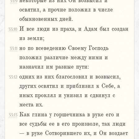
некоторые из них Он возвысил и
33:9
освятил, а прочие положил в числе
обыкновенных дней.
И все люди из праха, и Адам был создан
33:10
из земли;
но по всеведению Своему Господь
33:11
положил различие между ними и
назначил им разные пути:
одних из них благословил и возвысил,
33:12
других освятил и приблизил к Себе, а
иных проклял и унизил и сдвинул с
места их.
Как глина у горшечника в руке его и
33:13
все судьбы ее в его произволе, так люди
– в руке Сотворившего их, и Он воздает