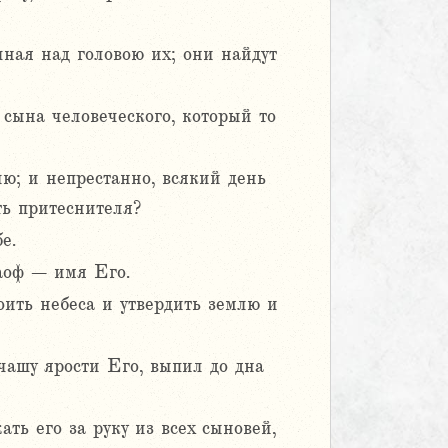
чная над головою их; они найдут
 сына человеческого, который то
лю; и непрестанно, всякий день
ть притеснителя?
е.
ваоф – имя Его.
оить небеса и утвердить землю и
чашу ярости Его, выпил до дна
ть его за руку из всех сыновей,