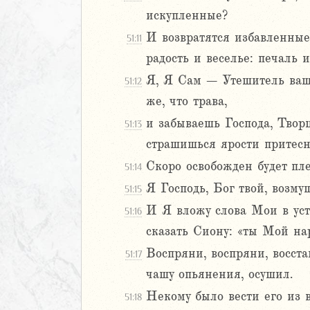
искупленные?
иаст
Песней
И возвратятся избавленные
51:11
рость
радость и веселье: печаль и
а
Я, Я Сам – Утешитель ваш.
51:12
же, что трава,
и забываешь Господа, Творц
51:13
2
страшишься ярости притесн
3
Скоро освобожден будет пле
51:14
4
Я Господь, Бог твой, возм
51:15
5
6
И Я вложу слова Мои в уст
51:16
сказать Сиону: «ты Мой нар
8
Воспряни, воспряни, восст
51:17
9
чашу опьянения, осушил.
0
1
Некому было вести его из в
51:18