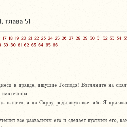
и,
глава 51
6
17
18
19
20
21
22
23
24
25
26
27
28
29
30
31
32
33
34
3
8
59
60
61
62
63
64
65
66
еся к правде, ищущие Господа! Взгляните на скалу
ы извлечены.
а вашего, и на Сарру, родившую вас: ибо Я призвал 
тешит все развалины его и сделает пустыни его, как 