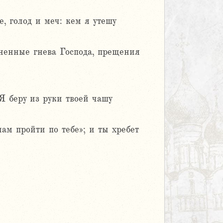
, голод и меч: кем я утешу
лненные гнева Господа, прещения
Я беру из руки твоей чашу
ам пройти по тебе»; и ты хребет