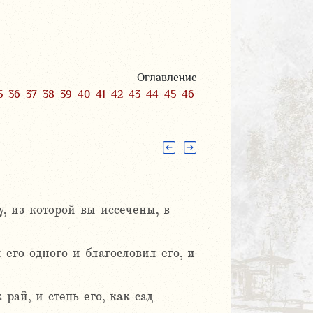
Оглавление
5
36
37
38
39
40
41
42
43
44
45
46
, из которой вы иссечены, в
его одного и благословил его, и
рай, и степь его, как сад