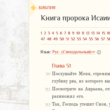
БИБЛИЯ
Книга пророка Исаи
1
2
3
4
5
6
7
8
9
10
11
12
13
14
15
1
47
48
49
50
51
52
53
54
55
56
57
5
Язык:
Рус. (Синодальный)
Глава 51
Послушайте Меня, стремящи
51:1
ЗАВЕТ
глубину рва, из которого в
Посмотрите на Авраама, отц
51:2
размножил его.
Так, Господь утешит Сион, у
51:3
аконие