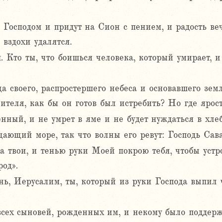
 Господом и придут на Сион с пением, и радость ве
 вздохи удалятся.
 Кто ты, что боишься человека, который умирает, и
а своего, распростершего небеса и основавшего зем
ителя, как бы он готов был истребить? Но где ярос
нный, и не умрет в яме и не будет нуждаться в хлеб
ущающий море, так что волны его ревут: Господь Са
а твои, и тенью руки Моей покрою тебя, чтобы устр
од».
ань, Иерусалим, ты, который из руки Господа выпил 
сех сыновей, рожденных им, и некому было поддержа