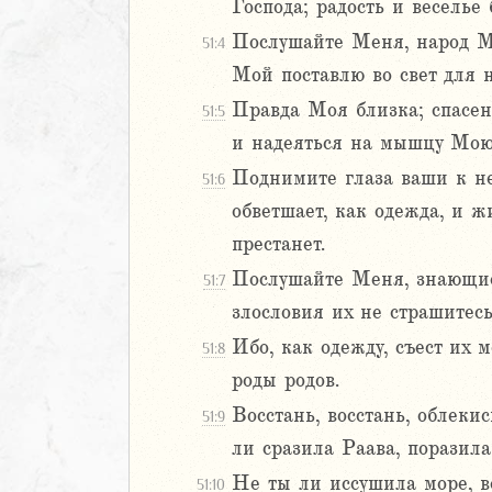
Господа; радость и веселье 
Навин
Послушайте Меня, народ Мо
51:4
Израилевы
Мой поставлю во свет для н
ств
Правда Моя близка; спасен
51:5
рств
и надеяться на мышцу Мою
рств
Поднимите глаза ваши к неб
51:6
рств
обветшает, как одежда, и 
ралипоменон
престанет.
ралипоменон
Послушайте Меня, знающие 
51:7
я
злословия их не страшитесь
дры
Ибо, как одежду, съест их м
51:8
роды родов.
ь
Восстань, восстань, облеки
51:9
ирь
ли сразила Раава, поразил
Не ты ли иссушила море, в
51:10