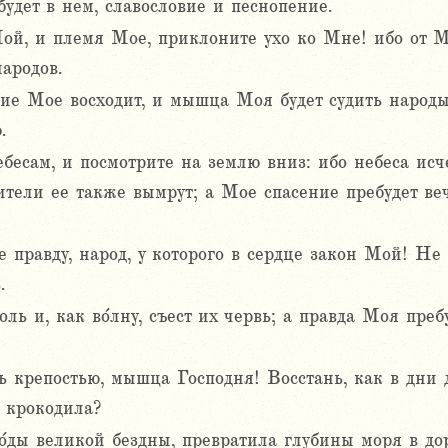
будет в нем, славословие и песнопение.
й, и племя Мое, приклоните ухо ко Мне! ибо от Ме
ародов.
ие Мое восходит, и мышца Моя будет судить народы;
.
есам, и посмотрите на землю вниз: ибо небеса исче
жители ее также вымрут; а Мое спасение пребудет в
правду, народ, у которого в сердце закон Мой! Не 
.
оль и, как во́лну, съест их червь; а правда Моя пре
сь крепостью, мышца Господня! Восстань, как в дни
а крокодила?
о́ды великой бездны, превратила глубины моря в до